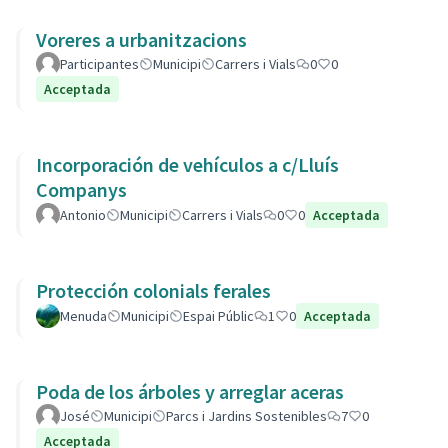
Voreres a urbanitzacions
Participantes
Municipi
Carrers i Vials
0
0
Acceptada
Incorporación de vehículos a c/Lluís
Companys
Antonio
Municipi
Carrers i Vials
0
0
Acceptada
Protección colonials ferales
Menuda
Municipi
Espai Públic
1
0
Acceptada
Poda de los árboles y arreglar aceras
José
Municipi
Parcs i Jardins Sostenibles
7
0
Acceptada