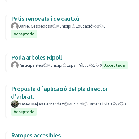
Patis renovats i de cautxú
Daniel Cespedosa
Municipi
Educació
0
0
Acceptada
Poda arboles Ripoll
Participantes
Municipi
Espai Públic
1
0
Acceptada
Proposta d´aplicació del pla director
d'arbrat.
Mateo Mejias Fernandez
Municipi
Carrers i Vials
3
0
Acceptada
Rampes accesibles