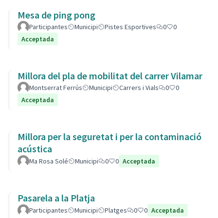
Mesa de ping pong
Participantes
Municipi
Pistes Esportives
0
0
Acceptada
Millora del pla de mobilitat del carrer Vilamar
Montserrat Ferrús
Municipi
Carrers i Vials
0
0
Acceptada
Millora per la seguretat i per la contaminació
acústica
Ma Rosa Solé
Municipi
0
0
Acceptada
Pasarela a la Platja
Participantes
Municipi
Platges
0
0
Acceptada