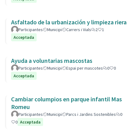
Asfaltado de la urbanización y limpieza riera
Participantes
Municipi
Carrers i Vials
2
1
Acceptada
Ayuda a voluntarias mascostas
Participantes
Municipi
Espai per mascotes
0
0
Acceptada
Cambiar columpios en parque infantil Mas
Romeu
Participantes
Municipi
Parcs i Jardins Sostenibles
0
0
Acceptada