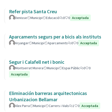
Refer pista Santa Creu
Denisse
Municipi
Educació
0
0
Acceptada
Aparcaments segurs per a bicis als instituts
Aryanger
Municipi
Aparcaments
0
0
Acceptada
Segur i Calafell net i bonic
Montserrat Morera
Municipi
Espai Públic
0
0
Acceptada
Eliminación barreras arquitectonicas
Urbanizacion Bellamar
Alex Parra
Municipi
Carrers i Vials
1
0
Acceptada