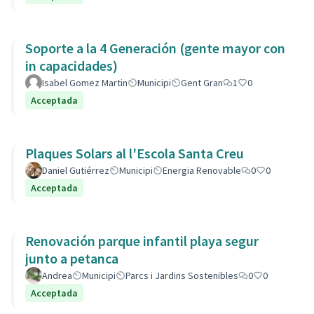
Soporte a la 4 Generación (gente mayor con
in capacidades)
Isabel Gomez Martin
Municipi
Gent Gran
1
0
Acceptada
Plaques Solars al l'Escola Santa Creu
Daniel Gutiérrez
Municipi
Energia Renovable
0
0
Acceptada
Renovación parque infantil playa segur
junto a petanca
Andrea
Municipi
Parcs i Jardins Sostenibles
0
0
Acceptada