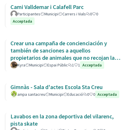
Cami Valldemar i Calafell Parc
Participantes
Municipi
Carrers i Vials
0
0
Acceptada
Crear una campaña de concienciación y
también de sanciones a aquellos
propietarios de animales que no recojan las
heces de las aceras. Es responsabili
Kyra
Municipi
Espai Públic
1
1
Acceptada
Gimnàs - Sala d'actes Escola Sta Creu
ampa santacreu
Municipi
Educació
0
0
Acceptada
Lavabos en la zona deportiva del vilarenc,
pista skate