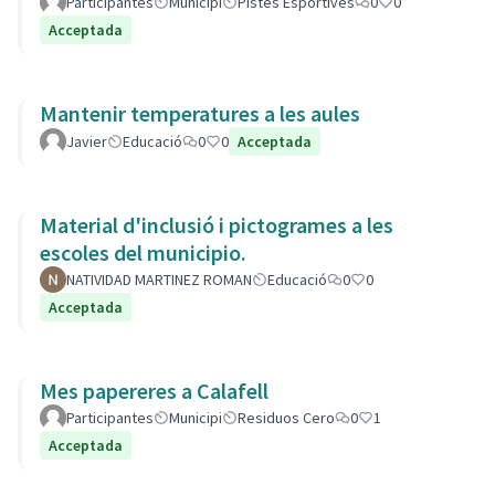
Participantes
Municipi
Pistes Esportives
0
0
Acceptada
Mantenir temperatures a les aules
Javier
Educació
0
0
Acceptada
Material d'inclusió i pictogrames a les
escoles del municipio.
NATIVIDAD MARTINEZ ROMAN
Educació
0
0
Acceptada
Mes papereres a Calafell
Participantes
Municipi
Residuos Cero
0
1
Acceptada