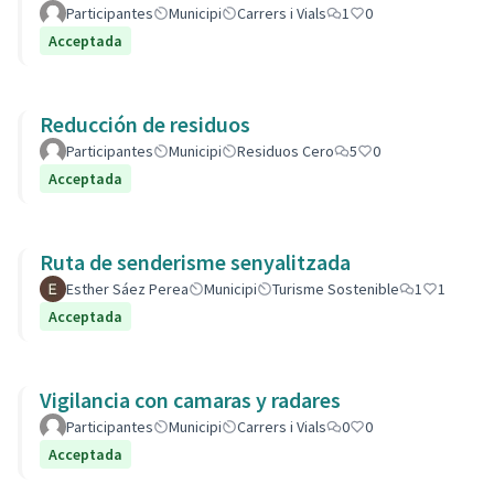
Participantes
Municipi
Carrers i Vials
1
0
Acceptada
Reducción de residuos
Participantes
Municipi
Residuos Cero
5
0
Acceptada
Ruta de senderisme senyalitzada
Esther Sáez Perea
Municipi
Turisme Sostenible
1
1
Acceptada
Vigilancia con camaras y radares
Participantes
Municipi
Carrers i Vials
0
0
Acceptada