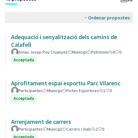
Ordenar propostes:
Adequació i senyalització dels camins de
Calafell
Arnau Josep Pou Cruanyes
Municipi
Patrimoni
0
0
Acceptada
Aprofitament espai esportiu Parc Vilarenc
Participantes
Municipi
Pistes Esportives
1
0
Acceptada
Arrenjament de carrers
Participantes
Municipi
Carrers i Vials
2
0
Acceptada