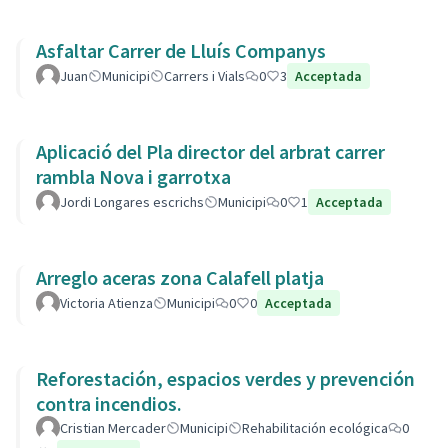
Asfaltar Carrer de Lluís Companys
Juan
Municipi
Carrers i Vials
0
3
Acceptada
Aplicació del Pla director del arbrat carrer
rambla Nova i garrotxa
Jordi Longares escrichs
Municipi
0
1
Acceptada
Arreglo aceras zona Calafell platja
Victoria Atienza
Municipi
0
0
Acceptada
Reforestación, espacios verdes y prevención
contra incendios.
Cristian Mercader
Municipi
Rehabilitación ecológica
0