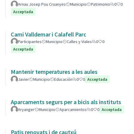
Arnau Josep Pou Cruanyes
Municipio
Patrimonio
0
0
Acceptada
Cami Valldemar i Calafell Parc
Participantes
Municipio
Calles y Viales
0
0
Acceptada
Mantenir temperatures a les aules
Javier
Municipio
Educación
0
0
Acceptada
Aparcaments segurs per a bicis als instituts
Aryanger
Municipio
Aparcamientos
0
0
Acceptada
Patis renovats i de cautxú