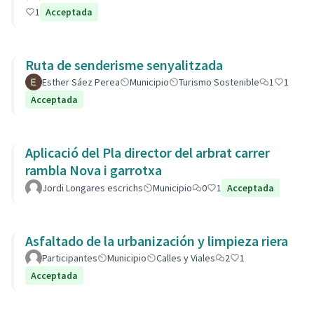
1
Acceptada
Ruta de senderisme senyalitzada
Esther Sáez Perea
Municipio
Turismo Sostenible
1
1
Acceptada
Aplicació del Pla director del arbrat carrer
rambla Nova i garrotxa
Jordi Longares escrichs
Municipio
0
1
Acceptada
Asfaltado de la urbanización y limpieza riera
Participantes
Municipio
Calles y Viales
2
1
Acceptada