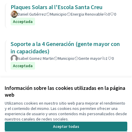
Plaques Solars al l'Escola Santa Creu
Daniel Gutiérrez
Municipio
Energia Renovable
0
0
Acceptada
Soporte a la 4 Generación (gente mayor con
in capacidades)
Isabel Gomez Martin
Municipio
Gente mayor
1
0
Acceptada
Ver todas las propuestas retiradas
Información sobre las cookies utilizadas en la página
web
Utilizamos cookies en nuestro sitio web para mejorar el rendimiento
Términos y condiciones de uso
y el contenido del mismo. Las cookies nos permiten ofrecer una
Configuración de cookies
experiencia de usuario y unos contenidos más personalizados desde
Decidim Calafell en X
Decidim Calafell en Facebook
Decidim Calafell en YouTube
Decidim Calafell en GitHub
nuestros canales de redes sociales.
(Enlace externo)
(Enlace externo)
(Enlace externo)
(Enlace externo)
Aceptar todas