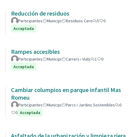
Reducción de residuos
Participantes
Municipi
Residuos Cero
5
0
Acceptada
Rampes accesibles
Participantes
Municipi
Carrers i Vials
1
0
Acceptada
Cambiar columpios en parque infantil Mas
Romeu
Participantes
Municipi
Parcs i Jardins Sostenibles
0
0
Acceptada
Asfaltado de la urbanización y limpieza riera