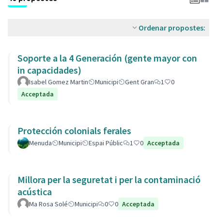
Ordenar propostes:
Soporte a la 4 Generación (gente mayor con
in capacidades)
Isabel Gomez Martin
Municipi
Gent Gran
1
0
Acceptada
Protección colonials ferales
Menuda
Municipi
Espai Públic
1
0
Acceptada
Millora per la seguretat i per la contaminació
acústica
Ma Rosa Solé
Municipi
0
0
Acceptada