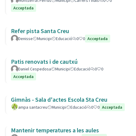
Montserrat Ferrús
Municipi
Carrers i Vials
0
0
Acceptada
Refer pista Santa Creu
Denisse
Municipi
Educació
0
0
Acceptada
Patis renovats i de cautxú
Daniel Cespedosa
Municipi
Educació
0
0
Acceptada
Gimnàs - Sala d'actes Escola Sta Creu
ampa santacreu
Municipi
Educació
0
0
Acceptada
Mantenir temperatures a les aules