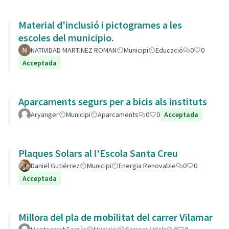
Material d'inclusió i pictogrames a les
escoles del municipio.
NATIVIDAD MARTINEZ ROMAN
Municipi
Educació
0
0
Acceptada
Aparcaments segurs per a bicis als instituts
Aryanger
Municipi
Aparcaments
0
0
Acceptada
Plaques Solars al l'Escola Santa Creu
Daniel Gutiérrez
Municipi
Energia Renovable
0
0
Acceptada
Millora del pla de mobilitat del carrer Vilamar