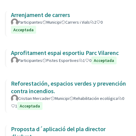
Arrenjament de carrers
Participantes
Municipi
Carrers i Vials
2
0
Acceptada
Aprofitament espai esportiu Parc Vilarenc
Participantes
Pistes Esportives
1
0
Acceptada
Reforestación, espacios verdes y prevención
contra incendios.
Cristian Mercader
Municipi
Rehabilitación ecológica
0
1
Acceptada
Proposta d´aplicació del pla director