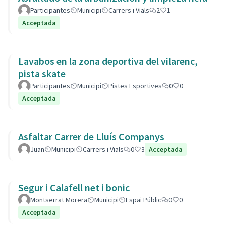
Participantes
Municipi
Carrers i Vials
2
1
Acceptada
Lavabos en la zona deportiva del vilarenc,
pista skate
Participantes
Municipi
Pistes Esportives
0
0
Acceptada
Asfaltar Carrer de Lluís Companys
Juan
Municipi
Carrers i Vials
0
3
Acceptada
Segur i Calafell net i bonic
Montserrat Morera
Municipi
Espai Públic
0
0
Acceptada