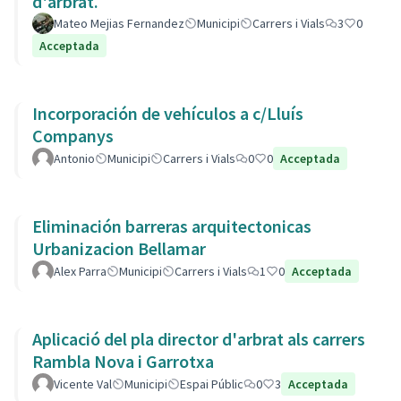
d'arbrat.
Mateo Mejias Fernandez
Municipi
Carrers i Vials
3
0
Acceptada
Incorporación de vehículos a c/Lluís
Companys
Antonio
Municipi
Carrers i Vials
0
0
Acceptada
Eliminación barreras arquitectonicas
Urbanizacion Bellamar
Alex Parra
Municipi
Carrers i Vials
1
0
Acceptada
Aplicació del pla director d'arbrat als carrers
Rambla Nova i Garrotxa
Vicente Val
Municipi
Espai Públic
0
3
Acceptada