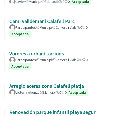
Javier
Municipi
Educació
0
0
Acceptada
Cami Valldemar i Calafell Parc
Participantes
Municipi
Carrers i Vials
0
0
Acceptada
Voreres a urbanitzacions
Participantes
Municipi
Carrers i Vials
0
0
Acceptada
Arreglo aceras zona Calafell platja
Victoria Atienza
Municipi
0
0
Acceptada
Renovación parque infantil playa segur