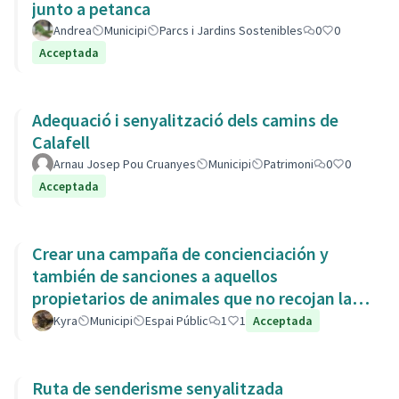
junto a petanca
Andrea
Municipi
Parcs i Jardins Sostenibles
0
0
Acceptada
Adequació i senyalització dels camins de
Calafell
Arnau Josep Pou Cruanyes
Municipi
Patrimoni
0
0
Acceptada
Crear una campaña de concienciación y
también de sanciones a aquellos
propietarios de animales que no recojan las
heces de las aceras. Es responsabili
Kyra
Municipi
Espai Públic
1
1
Acceptada
Ruta de senderisme senyalitzada