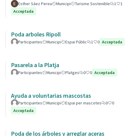
Esther Sáez Perea
Municipi
Turisme Sostenible
1
1
Acceptada
Poda arboles Ripoll
Participantes
Municipi
Espai Públic
1
0
Acceptada
Pasarela a la Platja
Participantes
Municipi
Platges
0
0
Acceptada
Ayuda a voluntarias mascostas
Participantes
Municipi
Espai per mascotes
0
0
Acceptada
Poda de los árboles y arreglar aceras