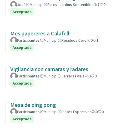
José
Municipi
Parcs i Jardins Sostenibles
7
0
Acceptada
Mes papereres a Calafell
Participantes
Municipi
Residuos Cero
0
1
Acceptada
Vigilancia con camaras y radares
Participantes
Municipi
Carrers i Vials
0
0
Acceptada
Mesa de ping pong
Participantes
Municipi
Pistes Esportives
0
0
Acceptada