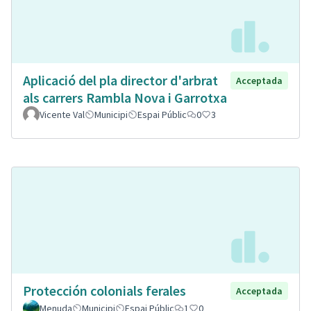
Aplicació del pla director d'arbrat
Acceptada
als carrers Rambla Nova i Garrotxa
Vicente Val
Municipi
Espai Públic
0
3
Protección colonials ferales
Acceptada
Menuda
Municipi
Espai Públic
1
0