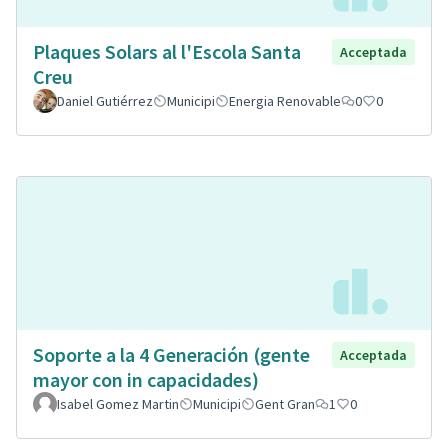
Plaques Solars al l'Escola Santa
Acceptada
Creu
Daniel Gutiérrez
Municipi
Energia Renovable
0
0
Soporte a la 4 Generación (gente
Acceptada
mayor con in capacidades)
Isabel Gomez Martin
Municipi
Gent Gran
1
0