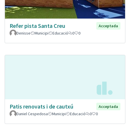
Refer pista Santa Creu
Acceptada
Denisse
Municipi
Educació
0
0
Patis renovats i de cautxú
Acceptada
Daniel Cespedosa
Municipi
Educació
0
0