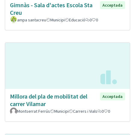
Gimnàs - Sala d'actes Escola Sta
Acceptada
Creu
ampa santacreu
Municipi
Educació
0
0
Millora del pla de mobilitat del
Acceptada
carrer Vilamar
Montserrat Ferrús
Municipi
Carrers i Vials
0
0