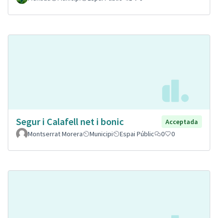
Segur i Calafell net i bonic
Acceptada
Montserrat Morera
Municipi
Espai Públic
0
0