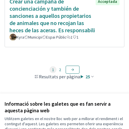
Crear una campaña de
Acceptada
concienciación y también de
sanciones a aquellos propietarios
de animales que no recojan las
heces de las aceras. Es responsabili
Kyra
Municipi
Espai Públic
1
1
1
2
Resultats per pàgina:
25
Veure totes les propostes retirades
Informació sobre les galetes que es fan servir a
aquesta pàgina web
Utilitzem galetes en el nostre lloc web per a millorar el rendiment i el
Termes i condicions d'ús
contingut d'aquest. Les galetes ens permeten oferir una experiència
Configuració de les galetes