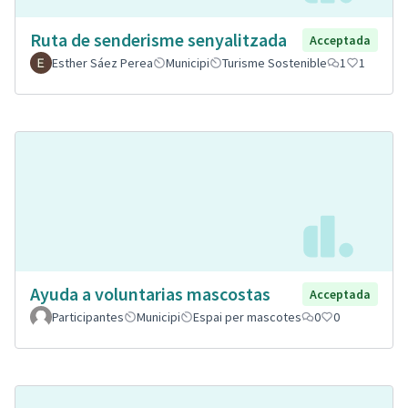
Ruta de senderisme senyalitzada
Acceptada
Esther Sáez Perea
Municipi
Turisme Sostenible
1
1
Ayuda a voluntarias mascostas
Acceptada
Participantes
Municipi
Espai per mascotes
0
0