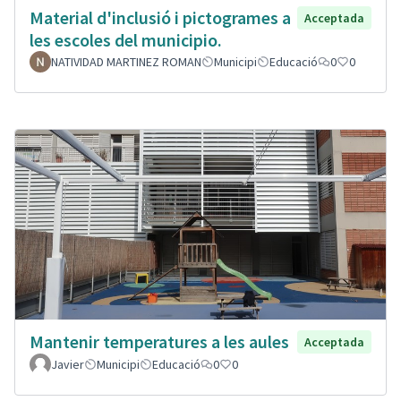
Material d'inclusió i pictogrames a
Acceptada
les escoles del municipio.
NATIVIDAD MARTINEZ ROMAN
Municipi
Educació
0
0
Mantenir temperatures a les aules
Acceptada
Javier
Municipi
Educació
0
0