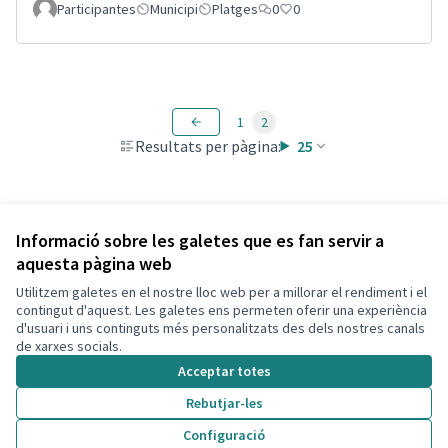
Participantes
Municipi
Platges
0
0
1
2
Resultats per pàgina:
25
Veure totes les propostes retirades
Informació sobre les galetes que es fan servir a
aquesta pàgina web
Utilitzem galetes en el nostre lloc web per a millorar el rendiment i el
Termes i condicions d'ús
contingut d'aquest. Les galetes ens permeten oferir una experiència
Configuració de les galetes
d'usuari i uns continguts més personalitzats des dels nostres canals
Decidim Calafell a X
Decidim Calafell a Facebook
Decidim Calafell a YouTube
Decidim Calafell a GitHub
de xarxes socials.
(Enllaç extern)
(Enllaç extern)
(Enllaç extern)
(Enllaç extern)
Acceptar totes
Rebutjar-les
Amb llicènc
(Enllaç exte
Configuració
(Enllaç extern)
Web creada amb
programari lliure
.