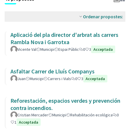
Ordenar propostes:
Aplicació del pla director d'arbrat als carrers
Rambla Nova i Garrotxa
Vicente Val
Municipi
Espai Públic
0
3
Acceptada
Asfaltar Carrer de Lluís Companys
Juan
Municipi
Carrers i Vials
0
3
Acceptada
Reforestación, espacios verdes y prevención
contra incendios.
Cristian Mercader
Municipi
Rehabilitación ecológica
0
1
Acceptada