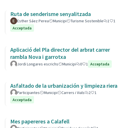
Ruta de senderisme senyalitzada
Esther Sáez Perea
Municipi
Turisme Sostenible
1
1
Acceptada
Aplicació del Pla director del arbrat carrer
rambla Nova i garrotxa
Jordi Longares escrichs
Municipi
0
1
Acceptada
Asfaltado de la urbanización y limpieza riera
Participantes
Municipi
Carrers i Vials
2
1
Acceptada
Mes papereres a Calafell