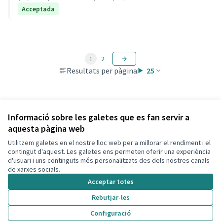
Acceptada
1
2
Resultats per pàgina:
25
Veure totes les propostes retirades
Informació sobre les galetes que es fan servir a
aquesta pàgina web
Utilitzem galetes en el nostre lloc web per a millorar el rendiment i el
Termes i condicions d'ús
contingut d'aquest. Les galetes ens permeten oferir una experiència
Configuració de les galetes
d'usuari i uns continguts més personalitzats des dels nostres canals
Decidim Calafell a X
Decidim Calafell a Facebook
Decidim Calafell a YouTube
Decidim Calafell a GitHub
de xarxes socials.
(Enllaç extern)
(Enllaç extern)
(Enllaç extern)
(Enllaç extern)
Acceptar totes
Rebutjar-les
Amb llicènc
(Enllaç exte
Configuració
(Enllaç extern)
Web creada amb
programari lliure
.