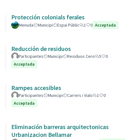
Protección colonials ferales
Menuda
Municipi
Espai Públic
1
0
Acceptada
Reducción de residuos
Participantes
Municipi
Residuos Cero
5
0
Acceptada
Rampes accesibles
Participantes
Municipi
Carrers i Vials
1
0
Acceptada
Eliminación barreras arquitectonicas
Urbanizacion Bellamar