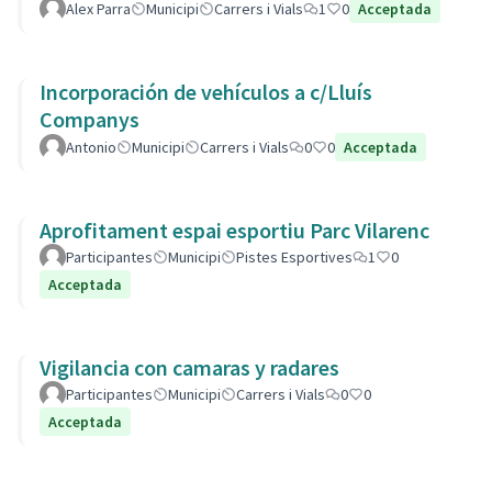
Alex Parra
Municipi
Carrers i Vials
1
0
Acceptada
Incorporación de vehículos a c/Lluís
Companys
Antonio
Municipi
Carrers i Vials
0
0
Acceptada
Aprofitament espai esportiu Parc Vilarenc
Participantes
Municipi
Pistes Esportives
1
0
Acceptada
Vigilancia con camaras y radares
Participantes
Municipi
Carrers i Vials
0
0
Acceptada