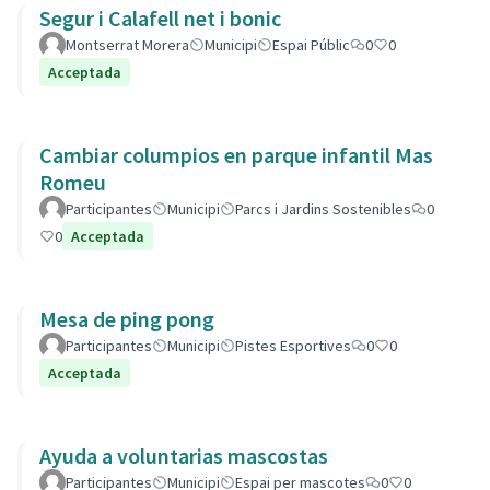
Segur i Calafell net i bonic
Montserrat Morera
Municipi
Espai Públic
0
0
Acceptada
Cambiar columpios en parque infantil Mas
Romeu
Participantes
Municipi
Parcs i Jardins Sostenibles
0
0
Acceptada
Mesa de ping pong
Participantes
Municipi
Pistes Esportives
0
0
Acceptada
Ayuda a voluntarias mascostas
Participantes
Municipi
Espai per mascotes
0
0