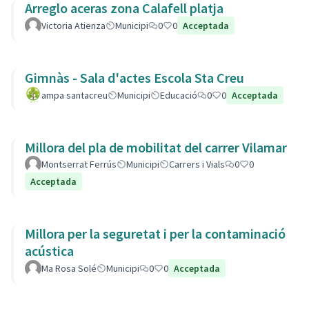
Arreglo aceras zona Calafell platja
Victoria Atienza
Municipi
0
0
Acceptada
Gimnàs - Sala d'actes Escola Sta Creu
ampa santacreu
Municipi
Educació
0
0
Acceptada
Millora del pla de mobilitat del carrer Vilamar
Montserrat Ferrús
Municipi
Carrers i Vials
0
0
Acceptada
Millora per la seguretat i per la contaminació
acústica
Ma Rosa Solé
Municipi
0
0
Acceptada