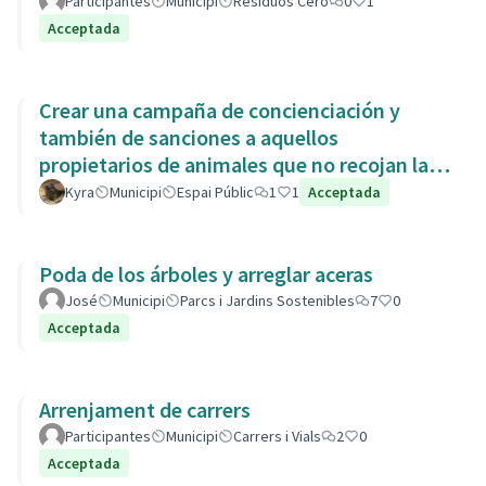
Participantes
Municipi
Residuos Cero
0
1
Acceptada
Crear una campaña de concienciación y
también de sanciones a aquellos
propietarios de animales que no recojan las
heces de las aceras. Es responsabili
Kyra
Municipi
Espai Públic
1
1
Acceptada
Poda de los árboles y arreglar aceras
José
Municipi
Parcs i Jardins Sostenibles
7
0
Acceptada
Arrenjament de carrers
Participantes
Municipi
Carrers i Vials
2
0
Acceptada