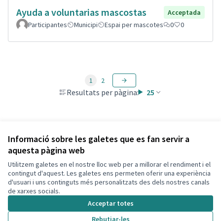
Ayuda a voluntarias mascostas
Acceptada
Participantes
Municipi
Espai per mascotes
0
0
1
2
Resultats per pàgina:
25
Veure totes les propostes retirades
Informació sobre les galetes que es fan servir a
aquesta pàgina web
Utilitzem galetes en el nostre lloc web per a millorar el rendiment i el
Termes i condicions d'ús
contingut d'aquest. Les galetes ens permeten oferir una experiència
Configuració de les galetes
d'usuari i uns continguts més personalitzats des dels nostres canals
Decidim Calafell a X
Decidim Calafell a Facebook
Decidim Calafell a YouTube
Decidim Calafell a GitHub
de xarxes socials.
(Enllaç extern)
(Enllaç extern)
(Enllaç extern)
(Enllaç extern)
Acceptar totes
Rebutjar-les