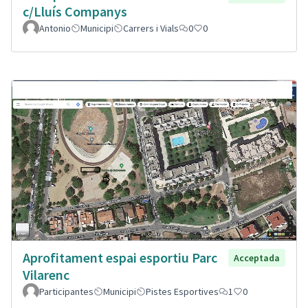
c/Lluís Companys
Antonio
Municipi
Carrers i Vials
0
0
Aprofitament espai esportiu Parc
Acceptada
Vilarenc
Participantes
Municipi
Pistes Esportives
1
0