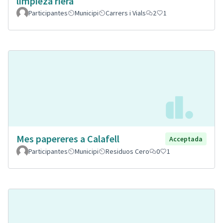
limpieza riera
Participantes
Municipi
Carrers i Vials
2
1
Mes papereres a Calafell
Acceptada
Participantes
Municipi
Residuos Cero
0
1