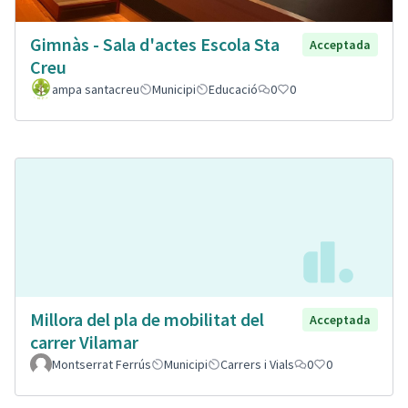
Gimnàs - Sala d'actes Escola Sta
Acceptada
Creu
ampa santacreu
Municipi
Educació
0
0
Millora del pla de mobilitat del
Acceptada
carrer Vilamar
Montserrat Ferrús
Municipi
Carrers i Vials
0
0