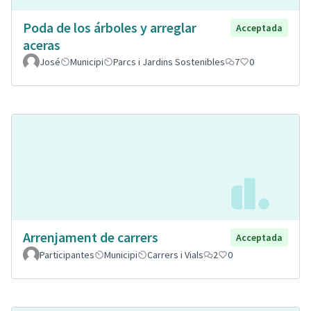
Poda de los árboles y arreglar
Acceptada
aceras
José
Municipi
Parcs i Jardins Sostenibles
7
0
Arrenjament de carrers
Acceptada
Participantes
Municipi
Carrers i Vials
2
0