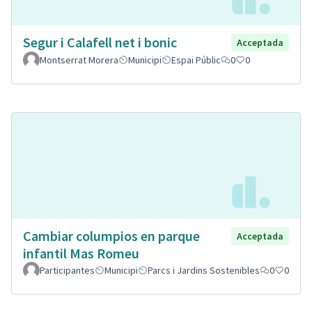
Segur i Calafell net i bonic
Acceptada
Montserrat Morera
Municipi
Espai Públic
0
0
Cambiar columpios en parque
Acceptada
infantil Mas Romeu
Participantes
Municipi
Parcs i Jardins Sostenibles
0
0