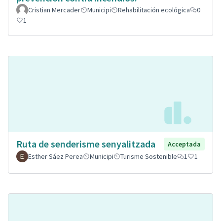
Cristian Mercader
Municipi
Rehabilitación ecológica
0
1
Ruta de senderisme senyalitzada
Acceptada
Esther Sáez Perea
Municipi
Turisme Sostenible
1
1