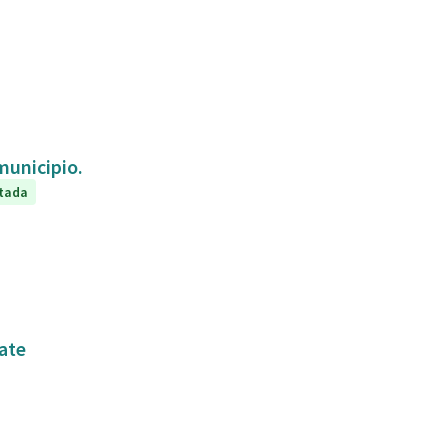
 municipio.
tada
kate