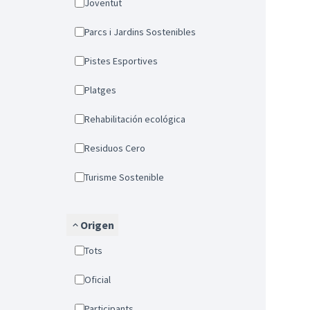
Joventut
Parcs i Jardins Sostenibles
Pistes Esportives
Platges
Rehabilitación ecológica
Residuos Cero
Turisme Sostenible
Origen
Tots
Oficial
Participants