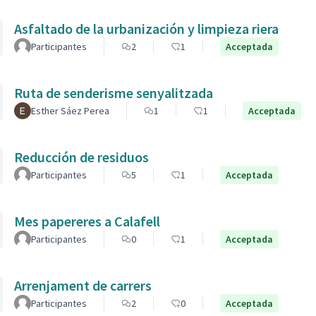
Asfaltado de la urbanización y limpieza riera
Participantes
2
1
Acceptada
Ruta de senderisme senyalitzada
Esther Sáez Perea
1
1
Acceptada
Reducción de residuos
Participantes
5
1
Acceptada
Mes papereres a Calafell
Participantes
0
1
Acceptada
Arrenjament de carrers
Participantes
2
0
Acceptada