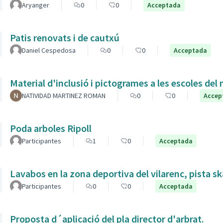
Aryanger
0
0
Acceptada
Patis renovats i de cautxú
Daniel Cespedosa
0
0
Acceptada
Material d'inclusió i pictogrames a les escoles del
NATIVIDAD MARTINEZ ROMAN
0
0
Accep
Poda arboles Ripoll
Participantes
1
0
Acceptada
Lavabos en la zona deportiva del vilarenc, pista s
Participantes
0
0
Acceptada
Proposta d´aplicació del pla director d'arbrat.