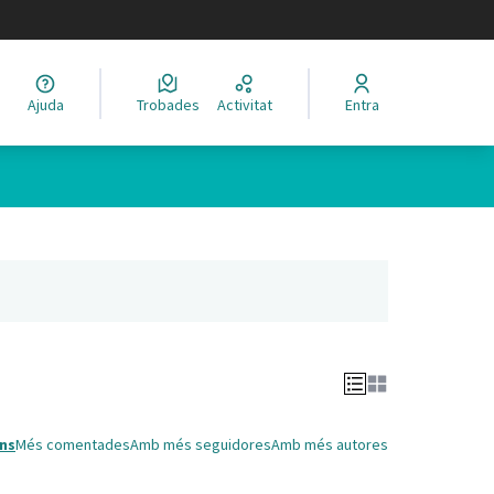
legir el idioma
Ajuda
Trobades
Activitat
Entra
Leaflet
|
©
HERE maps
 com a punts al mapa. L'element es pot fer servir amb un lector 
nya nova)
ns
Més comentades
Amb més seguidores
Amb més autores