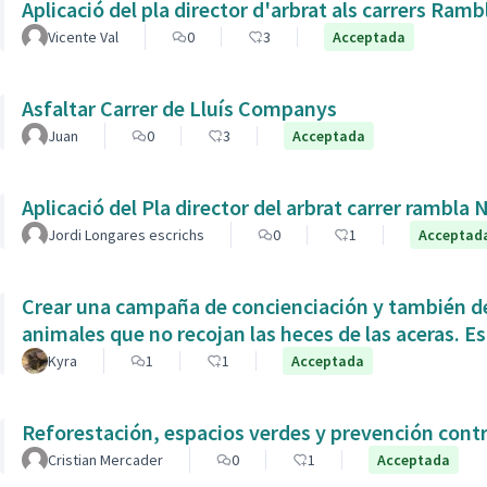
Aplicació del pla director d'arbrat als carrers Ram
Vicente Val
0
3
Acceptada
Asfaltar Carrer de Lluís Companys
Juan
0
3
Acceptada
Aplicació del Pla director del arbrat carrer rambla 
Jordi Longares escrichs
0
1
Acceptad
Crear una campaña de concienciación y también de
animales que no recojan las heces de las aceras. Es
Kyra
1
1
Acceptada
Reforestación, espacios verdes y prevención contr
Cristian Mercader
0
1
Acceptada