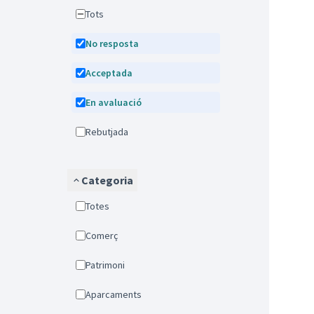
Tots
No resposta
Acceptada
En avaluació
Rebutjada
Categoria
Totes
Comerç
Patrimoni
Aparcaments