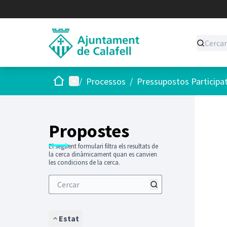
Inici
Menú principal
/
Processos
/
Pressupostos Participa
Saltar
El següen
+
−
Propostes
El següent formulari filtra els resultats de
la cerca dinàmicament quan es canvien
les condicions de la cerca.
Estat