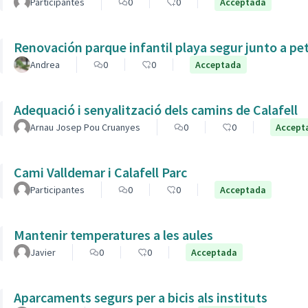
Participantes
0
0
Acceptada
Renovación parque infantil playa segur junto a pe
Andrea
0
0
Acceptada
Adequació i senyalització dels camins de Calafell
Arnau Josep Pou Cruanyes
0
0
Accept
Cami Valldemar i Calafell Parc
Participantes
0
0
Acceptada
Mantenir temperatures a les aules
Javier
0
0
Acceptada
Aparcaments segurs per a bicis als instituts