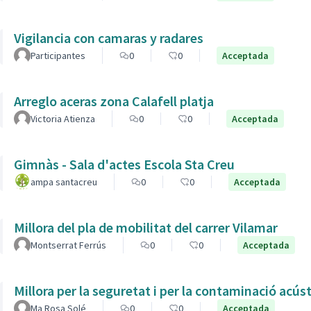
Vigilancia con camaras y radares
Participantes
0
0
Acceptada
Arreglo aceras zona Calafell platja
Victoria Atienza
0
0
Acceptada
Gimnàs - Sala d'actes Escola Sta Creu
ampa santacreu
0
0
Acceptada
Millora del pla de mobilitat del carrer Vilamar
Montserrat Ferrús
0
0
Acceptada
Millora per la seguretat i per la contaminació acús
Ma Rosa Solé
0
0
Acceptada