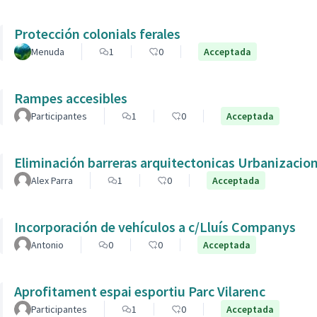
Protección colonials ferales
Menuda
1
0
Acceptada
Rampes accesibles
Participantes
1
0
Acceptada
Eliminación barreras arquitectonicas Urbanizacio
Alex Parra
1
0
Acceptada
Incorporación de vehículos a c/Lluís Companys
Antonio
0
0
Acceptada
Aprofitament espai esportiu Parc Vilarenc
Participantes
1
0
Acceptada