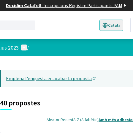
Decidim Calafell
-
Inscripcions Registre Participants PAM
Català
Triar la llengua
E
Menú d'usuari
tius 2023
/
 el mapa
22
t element és un mapa que presenta els components d'aquesta pàgina
Emplena l'enquesta en acabar la proposta
(Obrir en una pesta
40 propostes
Aleatori
Recent
A-Z (Alfabètic)
Amb més adhesio