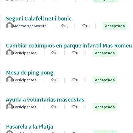
Segur i Calafell net i bonic
Montserrat Morera
0
0
Acceptada
Cambiar columpios en parque infantil Mas Romeu
Participantes
0
0
Acceptada
Mesa de ping pong
Participantes
0
0
Acceptada
Ayuda a voluntarias mascostas
Participantes
0
0
Acceptada
Pasarela a la Platja