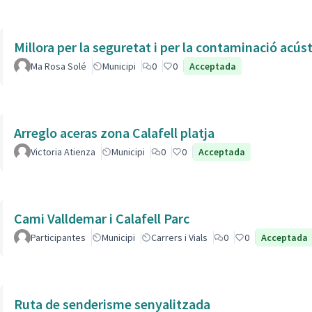
Millora per la seguretat i per la contaminació acús
Ma Rosa Solé
Municipi
0
0
Acceptada
Arreglo aceras zona Calafell platja
Victoria Atienza
Municipi
0
0
Acceptada
Cami Valldemar i Calafell Parc
Participantes
Municipi
Carrers i Vials
0
0
Acceptada
Ruta de senderisme senyalitzada