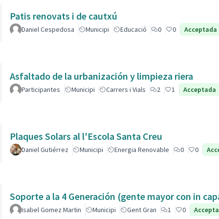
Patis renovats i de cautxú
Daniel Cespedosa
Municipi
Educació
0
0
Acceptada
Asfaltado de la urbanización y limpieza riera
Participantes
Municipi
Carrers i Vials
2
1
Acceptada
Plaques Solars al l'Escola Santa Creu
Daniel Gutiérrez
Municipi
Energia Renovable
0
0
Acc
Soporte a la 4 Generación (gente mayor con in 
Isabel Gomez Martin
Municipi
Gent Gran
1
0
Accept