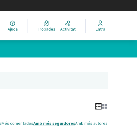
legir el idioma
Ajuda
Trobades
Activitat
Entra
Leaflet
|
©
HERE maps
 com a punts al mapa. L'element es pot fer servir amb un lector 
nya nova)
s
Més comentades
Amb més seguidores
Amb més autores