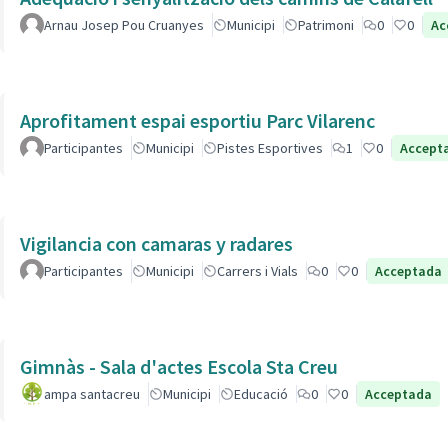
Arnau Josep Pou Cruanyes
Municipi
Patrimoni
0
0
Ac
Aprofitament espai esportiu Parc Vilarenc
Participantes
Municipi
Pistes Esportives
1
0
Accept
Vigilancia con camaras y radares
Participantes
Municipi
Carrers i Vials
0
0
Acceptada
Gimnàs - Sala d'actes Escola Sta Creu
ampa santacreu
Municipi
Educació
0
0
Acceptada