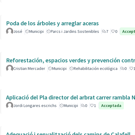
Poda de los árboles y arreglar aceras
José
Municipi
Parcs i Jardins Sostenibles
7
0
Accep
Reforestación, espacios verdes y prevención contr
Cristian Mercader
Municipi
Rehabilitación ecológica
0
Aplicació del Pla director del arbrat carrer rambla 
Jordi Longares escrichs
Municipi
0
1
Acceptada
Adequació i senyalització dels camins de Calafell