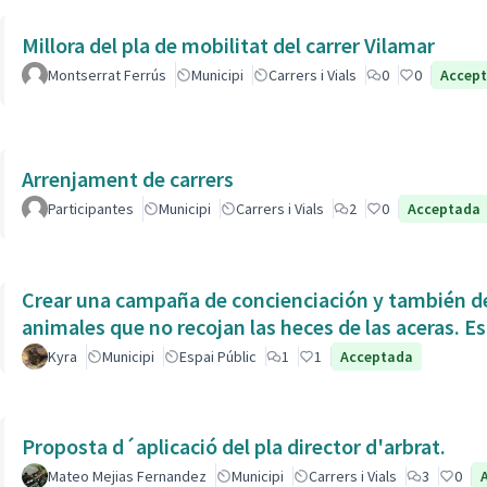
Millora del pla de mobilitat del carrer Vilamar
Montserrat Ferrús
Municipi
Carrers i Vials
0
0
Accep
Arrenjament de carrers
Participantes
Municipi
Carrers i Vials
2
0
Acceptada
Crear una campaña de concienciación y también de
animales que no recojan las heces de las aceras. Es
Kyra
Municipi
Espai Públic
1
1
Acceptada
Proposta d´aplicació del pla director d'arbrat.
Mateo Mejias Fernandez
Municipi
Carrers i Vials
3
0