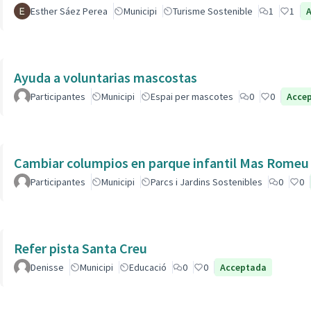
Esther Sáez Perea
Municipi
Turisme Sostenible
1
1
Ayuda a voluntarias mascostas
Participantes
Municipi
Espai per mascotes
0
0
Acce
Cambiar columpios en parque infantil Mas Romeu
Participantes
Municipi
Parcs i Jardins Sostenibles
0
0
Refer pista Santa Creu
Denisse
Municipi
Educació
0
0
Acceptada