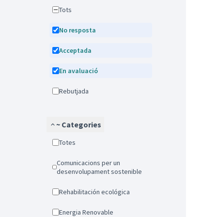
Tots
No resposta
Acceptada
En avaluació
Rebutjada
~ Categories
Totes
Comunicacions per un
desenvolupament sostenible
Rehabilitación ecológica
Energia Renovable