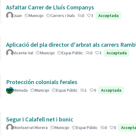
Asfaltar Carrer de Lluís Companys
Juan
Municipi
Carrers i Vials
0
3
Acceptada
Aplicació del pla director d'arbrat als carrers Ram
Vicente Val
Municipi
Espai Públic
0
3
Acceptada
Protección colonials ferales
Menuda
Municipi
Espai Públic
1
0
Acceptada
Segur i Calafell net i bonic
Montserrat Morera
Municipi
Espai Públic
0
0
Accept