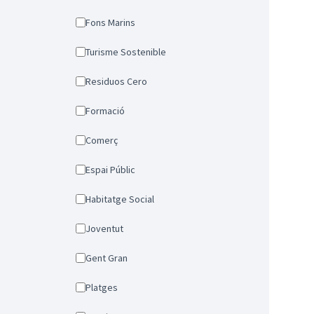
Fons Marins
Turisme Sostenible
Residuos Cero
Formació
Comerç
Espai Públic
Habitatge Social
Joventut
Gent Gran
Platges