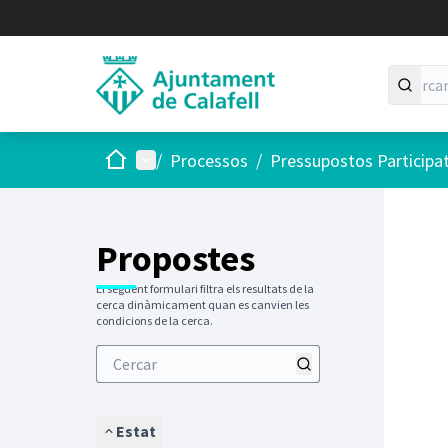
Inici
Menú principal
/
Processos
/
Pressupostos Participa
Saltar
El següen
+
−
Propostes
El següent formulari filtra els resultats de la
cerca dinàmicament quan es canvien les
condicions de la cerca.
Estat