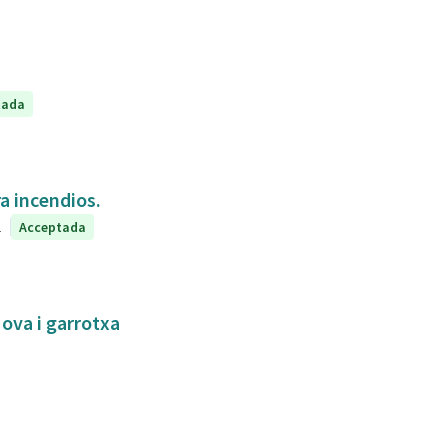
tada
a incendios.
1
Acceptada
Nova i garrotxa