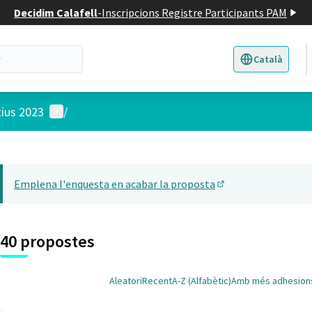
Decidim Calafell
-
Inscripcions Registre Participants PAM
Català
Triar la llengua
E
Menú d'usuari
tius 2023
/
 el mapa
22
t element és un mapa que presenta els components d'aquesta pàgina
Emplena l'enquesta en acabar la proposta
(Obrir en una pesta
40 propostes
Aleatori
Recent
A-Z (Alfabètic)
Amb més adhesion