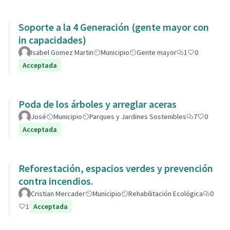
Soporte a la 4 Generación (gente mayor con
in capacidades)
Isabel Gomez Martin
Municipio
Gente mayor
1
0
Acceptada
Poda de los árboles y arreglar aceras
José
Municipio
Parques y Jardines Sostenibles
7
0
Acceptada
Reforestación, espacios verdes y prevención
contra incendios.
Cristian Mercader
Municipio
Rehabilitación Ecológica
0
1
Acceptada