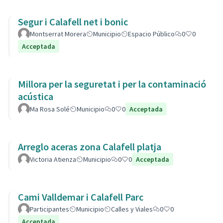
Segur i Calafell net i bonic
Montserrat Morera
Municipio
Espacio Público
0
0
Acceptada
Millora per la seguretat i per la contaminació
acústica
Ma Rosa Solé
Municipio
0
0
Acceptada
Arreglo aceras zona Calafell platja
Victoria Atienza
Municipio
0
0
Acceptada
Cami Valldemar i Calafell Parc
Participantes
Municipio
Calles y Viales
0
0
Acceptada