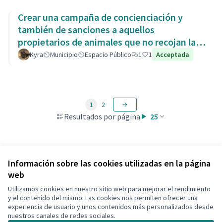
Crear una campaña de concienciación y
también de sanciones a aquellos
propietarios de animales que no recojan las
heces de las aceras. Es responsabili
Kyra
Municipio
Espacio Público
1
1
Acceptada
1
2
Resultados por página:
25
Ver todas las propuestas retiradas
Información sobre las cookies utilizadas en la página
web
Utilizamos cookies en nuestro sitio web para mejorar el rendimiento
Términos y condiciones de uso
y el contenido del mismo. Las cookies nos permiten ofrecer una
Configuración de cookies
experiencia de usuario y unos contenidos más personalizados desde
Decidim Calafell en X
Decidim Calafell en Facebook
Decidim Calafell en YouTube
Decidim Calafell en GitHub
nuestros canales de redes sociales.