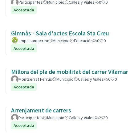
Participantes
Municipio
Calles y Viales
0
0
Acceptada
Gimnàs - Sala d'actes Escola Sta Creu
ampa santacreu
Municipio
Educación
0
0
Acceptada
Millora del pla de mobilitat del carrer Vilamar
Montserrat Ferrús
Municipio
Calles y Viales
0
0
Acceptada
Arrenjament de carrers
Participantes
Municipio
Calles y Viales
2
0
Acceptada