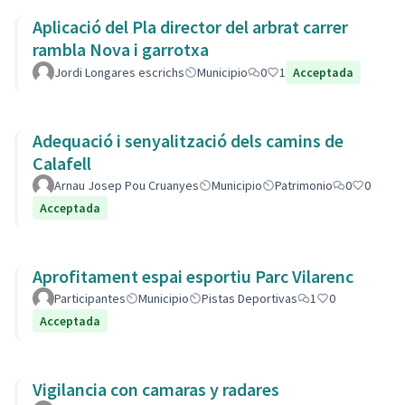
Aplicació del Pla director del arbrat carrer
rambla Nova i garrotxa
Jordi Longares escrichs
Municipio
0
1
Acceptada
Adequació i senyalització dels camins de
Calafell
Arnau Josep Pou Cruanyes
Municipio
Patrimonio
0
0
Acceptada
Aprofitament espai esportiu Parc Vilarenc
Participantes
Municipio
Pistas Deportivas
1
0
Acceptada
Vigilancia con camaras y radares