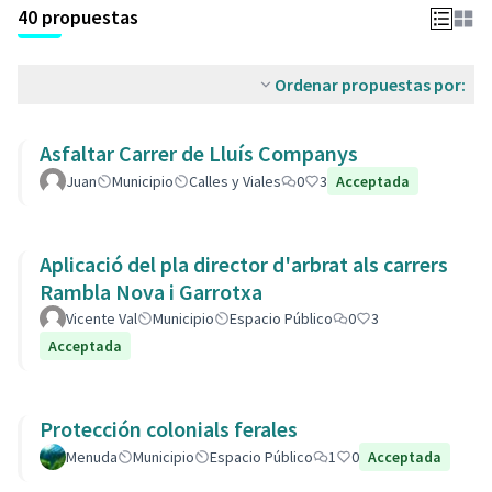
40 propuestas
Ordenar propuestas por:
Asfaltar Carrer de Lluís Companys
Juan
Municipio
Calles y Viales
0
3
Acceptada
Aplicació del pla director d'arbrat als carrers
Rambla Nova i Garrotxa
Vicente Val
Municipio
Espacio Público
0
3
Acceptada
Protección colonials ferales
Menuda
Municipio
Espacio Público
1
0
Acceptada