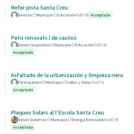
Refer pista Santa Creu
Denisse
Municipio
Educación
0
0
Acceptada
Patis renovats i de cautxú
Daniel Cespedosa
Municipio
Educación
0
0
Acceptada
Asfaltado de la urbanización y limpieza riera
Participantes
Municipio
Calles y Viales
2
1
Acceptada
Plaques Solars al l'Escola Santa Creu
Daniel Gutiérrez
Municipio
Energia Renovable
0
0
Acceptada