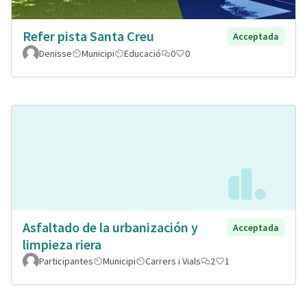
Refer pista Santa Creu
Acceptada
Denisse
Municipi
Educació
0
0
Asfaltado de la urbanización y
Acceptada
limpieza riera
Participantes
Municipi
Carrers i Vials
2
1