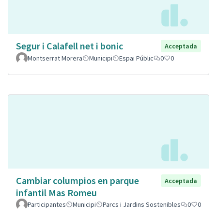
Segur i Calafell net i bonic
Acceptada
Montserrat Morera
Municipi
Espai Públic
0
0
Cambiar columpios en parque
Acceptada
infantil Mas Romeu
Participantes
Municipi
Parcs i Jardins Sostenibles
0
0