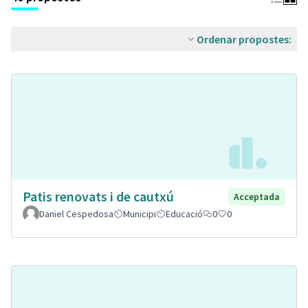
Ordenar propostes:
Patis renovats i de cautxú
Acceptada
Daniel Cespedosa
Municipi
Educació
0
0