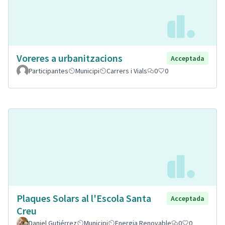
Voreres a urbanitzacions
Acceptada
Participantes
Municipi
Carrers i Vials
0
0
Plaques Solars al l'Escola Santa
Acceptada
Creu
Daniel Gutiérrez
Municipi
Energia Renovable
0
0