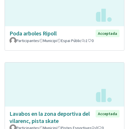
Poda arboles Ripoll
Acceptada
Participantes
Municipi
Espai Públic
1
0
Lavabos en la zona deportiva del
Acceptada
vilarenc, pista skate
Participantes
Municipi
Pistes Esportives
0
0