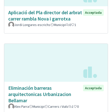
Aplicació del Pla director del arbrat
Acceptada
carrer rambla Nova i garrotxa
Jordi Longares escrichs
Municipi
0
1
Eliminación barreras
Acceptada
arquitectonicas Urbanizacion
Bellamar
Alex Parra
Municipi
Carrers i Vials
1
0