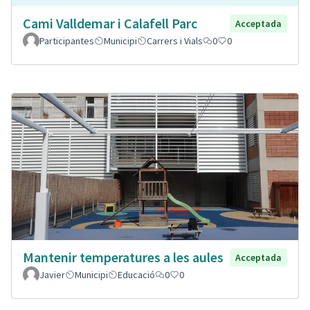
Cami Valldemar i Calafell Parc
Acceptada
Participantes
Municipi
Carrers i Vials
0
0
Mantenir temperatures a les aules
Acceptada
Javier
Municipi
Educació
0
0