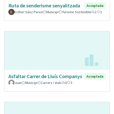
Ruta de senderisme senyalitzada
Acceptada
Esther Sáez Perea
Municipi
Turisme Sostenible
1
1
Asfaltar Carrer de Lluís Companys
Acceptada
Juan
Municipi
Carrers i Vials
0
3