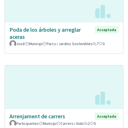
Poda de los árboles y arreglar
Acceptada
aceras
José
Municipi
Parcs i Jardins Sostenibles
7
0
Arrenjament de carrers
Acceptada
Participantes
Municipi
Carrers i Vials
2
0