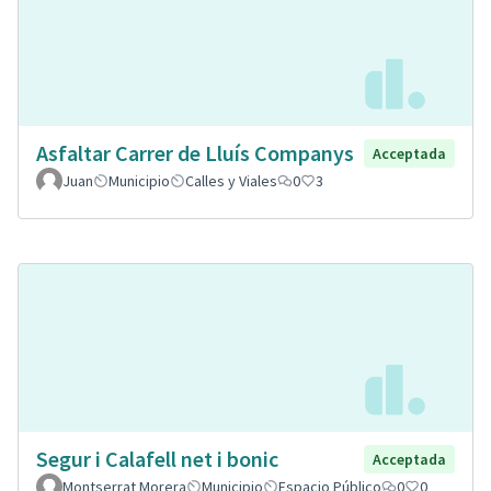
Asfaltar Carrer de Lluís Companys
Acceptada
Juan
Municipio
Calles y Viales
0
3
Segur i Calafell net i bonic
Acceptada
Montserrat Morera
Municipio
Espacio Público
0
0