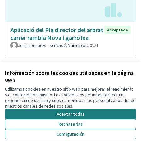
Aplicació del Pla director del arbrat
Acceptada
carrer rambla Nova i garrotxa
Jordi Longares escrichs
Municipio
0
1
Ver todas las propuestas retiradas
Información sobre las cookies utilizadas en la página
web
Utilizamos cookies en nuestro sitio web para mejorar el rendimiento
Términos y condiciones de uso
y el contenido del mismo. Las cookies nos permiten ofrecer una
Configuración de cookies
experiencia de usuario y unos contenidos más personalizados desde
Decidim Calafell en X
Decidim Calafell en Facebook
Decidim Calafell en YouTube
Decidim Calafell en GitHub
nuestros canales de redes sociales.
(Enlace externo)
(Enlace externo)
(Enlace externo)
(Enlace externo)
Aceptar todas
Rechazarlas
Con licenci
(Enlace exte
Configuración
(Enlace externo)
Web creada con
software libre
.