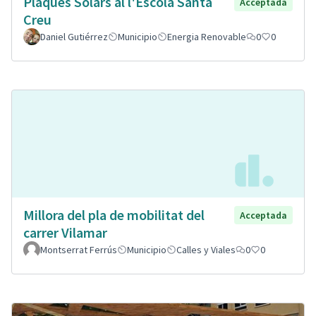
Plaques Solars al l'Escola Santa
Acceptada
Creu
Daniel Gutiérrez
Municipio
Energia Renovable
0
0
Millora del pla de mobilitat del
Acceptada
carrer Vilamar
Montserrat Ferrús
Municipio
Calles y Viales
0
0