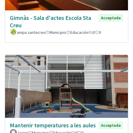
Gimnàs - Sala d'actes Escola Sta
Acceptada
Creu
ampa santacreu
Municipio
Educación
0
0
Mantenir temperatures a les aules
Acceptada
Javier
Municipio
Educación
0
0