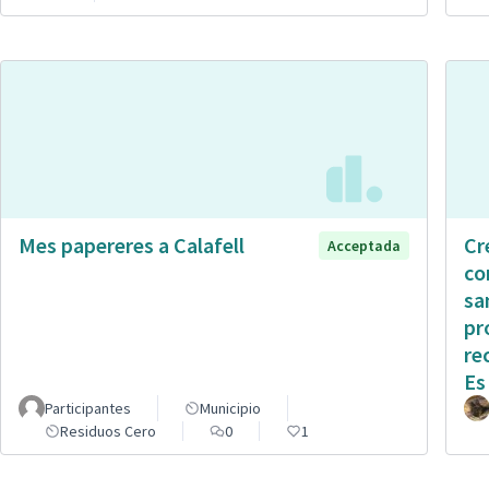
Mes papereres a Calafell
Cr
Acceptada
co
sa
pr
re
Es
Participantes
Municipio
Residuos Cero
0
1