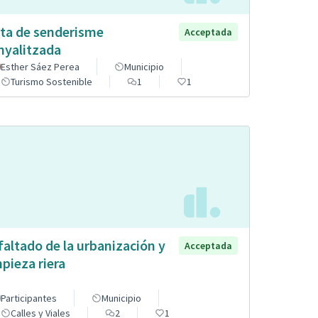
ta de senderisme
Acceptada
nyalitzada
Esther Sáez Perea
Municipio
Turismo Sostenible
1
1
faltado de la urbanización y
Acceptada
mpieza riera
Participantes
Municipio
Calles y Viales
2
1