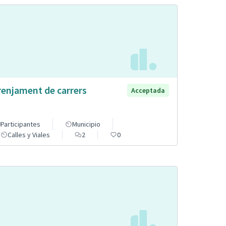
renjament de carrers
Acceptada
Participantes
Municipio
Calles y Viales
2
0