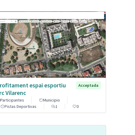
rofitament espai esportiu
Acceptada
rc Vilarenc
Participantes
Municipio
Pistas Deportivas
1
0