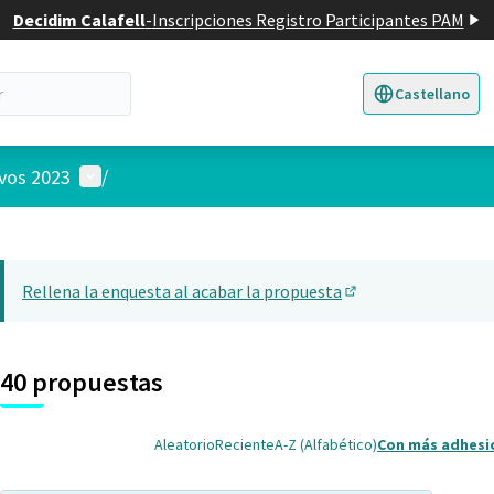
Decidim Calafell
-
Inscripciones Registro Participantes PAM
Castellano
Triar la llengua
E
Menú de usuario
ivos 2023
/
 el mapa
14
nte elemento es un mapa que presenta los componentes de esta pág
Rellena la enquesta al acabar la propuesta
(Abrir en una pesta
40 propuestas
Aleatorio
Reciente
A-Z (Alfabético)
Con más adhesi