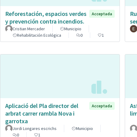
Reforestación, espacios verdes
Ru
Acceptada
y prevención contra incendios.
se
Cristian Mercader
Municipio
Rehabilitación Ecológica
0
1
Aplicació del Pla director del
As
Acceptada
arbrat carrer rambla Nova i
li
garrotxa
Jordi Longares escrichs
Municipio
0
1