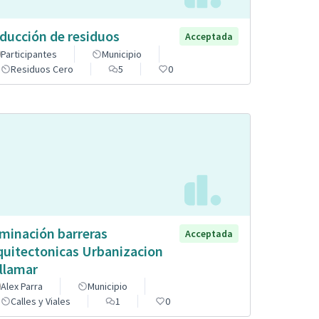
ducción de residuos
Acceptada
Participantes
Municipio
Residuos Cero
5
0
iminación barreras
Acceptada
quitectonicas Urbanizacion
llamar
Alex Parra
Municipio
Calles y Viales
1
0