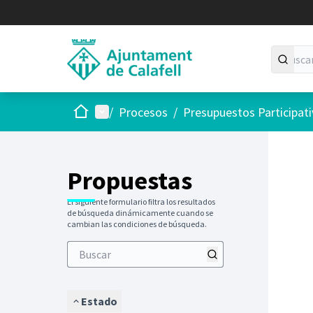
Inicio
Menú principal
/
Procesos
/
Presupuestos Participat
Saltar
El siguie
+
−
Propuestas
El siguiente formulario filtra los resultados
de búsqueda dinámicamente cuando se
cambian las condiciones de búsqueda.
Estado