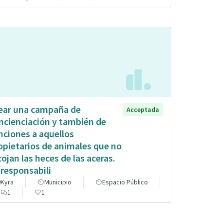
ear una campaña de
Acceptada
ncienciación y también de
nciones a aquellos
opietarios de animales que no
cojan las heces de las aceras.
 responsabili
Kyra
Municipio
Espacio Público
1
1