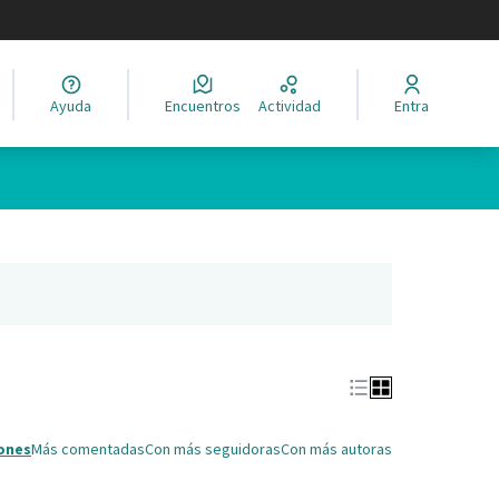
legir el idioma
Ayuda
Encuentros
Actividad
Entra
Leaflet
|
©
HERE maps
ina como puntos en el mapa. El elemento se puede utilizar con un 
ña nueva)
ones
Más comentadas
Con más seguidoras
Con más autoras