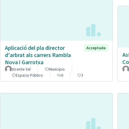
Aplicació del pla director
Acceptada
As
d'arbrat als carrers Rambla
Co
Nova i Garrotxa
Vicente Val
Municipio
Espacio Público
0
3