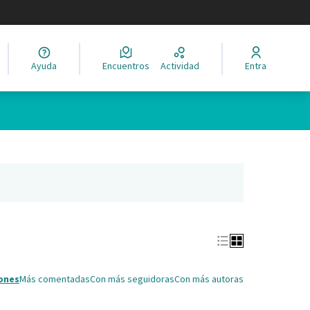
legir el idioma
Ayuda
Encuentros
Actividad
Entra
Leaflet
|
©
HERE maps
ina como puntos en el mapa. El elemento se puede utilizar con un 
ña nueva)
ones
Más comentadas
Con más seguidoras
Con más autoras