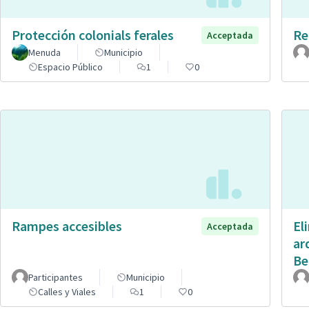
Protección colonials ferales
Re
Acceptada
Menuda
Municipio
Espacio Público
1
0
Rampes accesibles
El
Acceptada
ar
Be
Participantes
Municipio
Calles y Viales
1
0