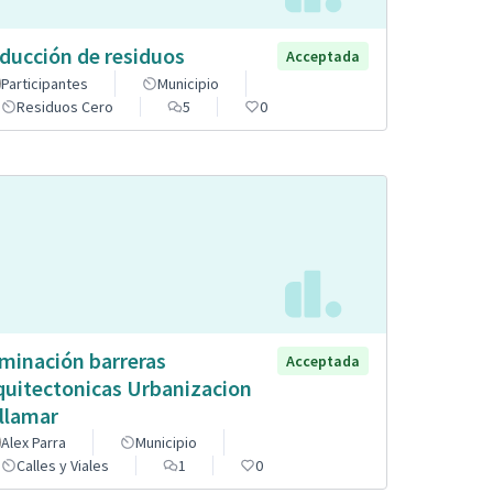
ducción de residuos
Acceptada
Participantes
Municipio
Residuos Cero
5
0
iminación barreras
Acceptada
quitectonicas Urbanizacion
llamar
Alex Parra
Municipio
Calles y Viales
1
0