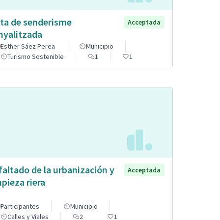
ta de senderisme
Acceptada
nyalitzada
Esther Sáez Perea
Municipio
Turismo Sostenible
1
1
faltado de la urbanización y
Acceptada
mpieza riera
Participantes
Municipio
Calles y Viales
2
1