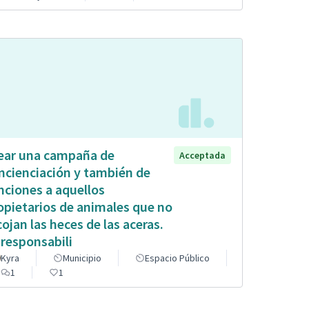
ear una campaña de
Acceptada
ncienciación y también de
nciones a aquellos
opietarios de animales que no
cojan las heces de las aceras.
 responsabili
Kyra
Municipio
Espacio Público
1
1