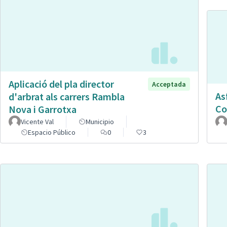
Aplicació del pla director
Acceptada
As
d'arbrat als carrers Rambla
Co
Nova i Garrotxa
Vicente Val
Municipio
Espacio Público
0
3