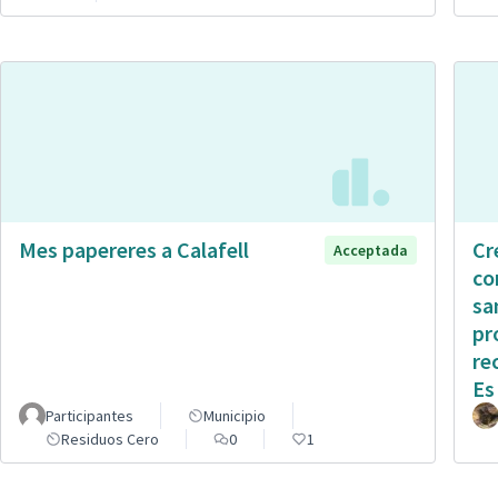
Mes papereres a Calafell
Cr
Acceptada
co
sa
pr
re
Es
Participantes
Municipio
Residuos Cero
0
1