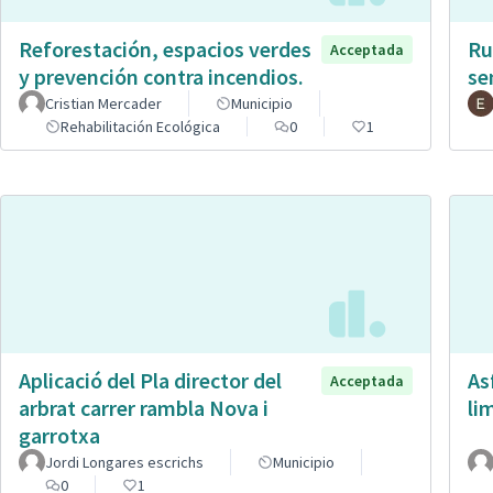
Reforestación, espacios verdes
Ru
Acceptada
y prevención contra incendios.
se
Cristian Mercader
Municipio
Rehabilitación Ecológica
0
1
Aplicació del Pla director del
As
Acceptada
arbrat carrer rambla Nova i
li
garrotxa
Jordi Longares escrichs
Municipio
0
1