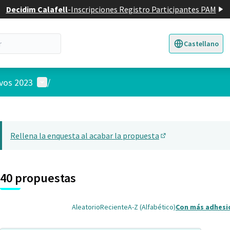
Decidim Calafell
-
Inscripciones Registro Participantes PAM
Castellano
Triar la llengua
E
Menú de usuario
ivos 2023
/
 el mapa
22
nte elemento es un mapa que presenta los componentes de esta pág
Rellena la enquesta al acabar la propuesta
(Abrir en una pesta
40 propuestas
Aleatorio
Reciente
A-Z (Alfabético)
Con más adhesi