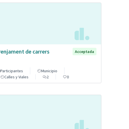
renjament de carrers
Acceptada
Participantes
Municipio
Calles y Viales
2
0