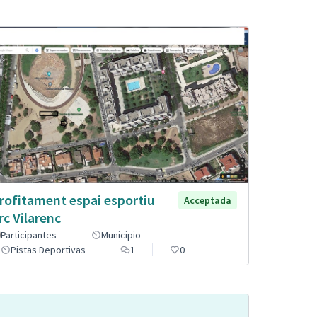
rofitament espai esportiu
Acceptada
rc Vilarenc
Participantes
Municipio
Pistas Deportivas
1
0