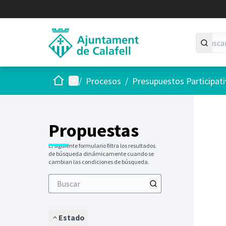
Inicio
Menú principal
/
Procesos
/
Presupuestos Participat
Saltar
El siguie
+
−
Propuestas
El siguiente formulario filtra los resultados
de búsqueda dinámicamente cuando se
cambian las condiciones de búsqueda.
Estado