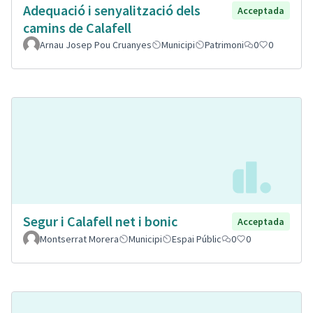
Adequació i senyalització dels
Acceptada
camins de Calafell
Arnau Josep Pou Cruanyes
Municipi
Patrimoni
0
0
Segur i Calafell net i bonic
Acceptada
Montserrat Morera
Municipi
Espai Públic
0
0