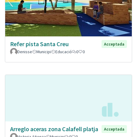
Refer pista Santa Creu
Acceptada
Denisse
Municipi
Educació
0
0
Arreglo aceras zona Calafell platja
Acceptada
Victoria Atienza
Municipi
0
0