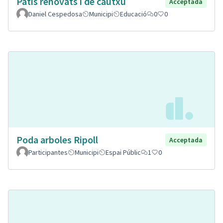
Patis renovats i de cautxú
Acceptada
Daniel Cespedosa
Municipi
Educació
0
0
Poda arboles Ripoll
Acceptada
Participantes
Municipi
Espai Públic
1
0