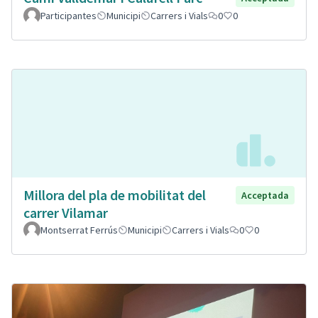
Participantes
Municipi
Carrers i Vials
0
0
Millora del pla de mobilitat del
Acceptada
carrer Vilamar
Montserrat Ferrús
Municipi
Carrers i Vials
0
0