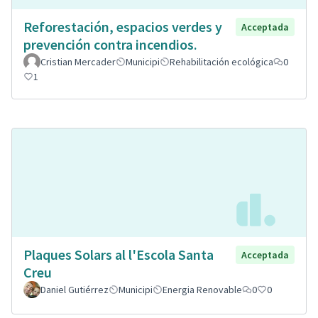
Reforestación, espacios verdes y
Acceptada
prevención contra incendios.
Cristian Mercader
Municipi
Rehabilitación ecológica
0
1
Plaques Solars al l'Escola Santa
Acceptada
Creu
Daniel Gutiérrez
Municipi
Energia Renovable
0
0