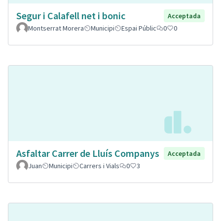
Segur i Calafell net i bonic
Acceptada
Montserrat Morera
Municipi
Espai Públic
0
0
Asfaltar Carrer de Lluís Companys
Acceptada
Juan
Municipi
Carrers i Vials
0
3