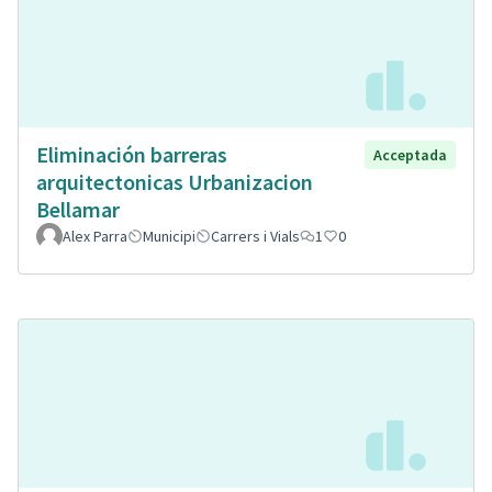
Eliminación barreras
Acceptada
arquitectonicas Urbanizacion
Bellamar
Alex Parra
Municipi
Carrers i Vials
1
0