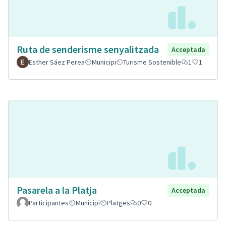
Ruta de senderisme senyalitzada
Acceptada
Esther Sáez Perea
Municipi
Turisme Sostenible
1
1
Pasarela a la Platja
Acceptada
Participantes
Municipi
Platges
0
0