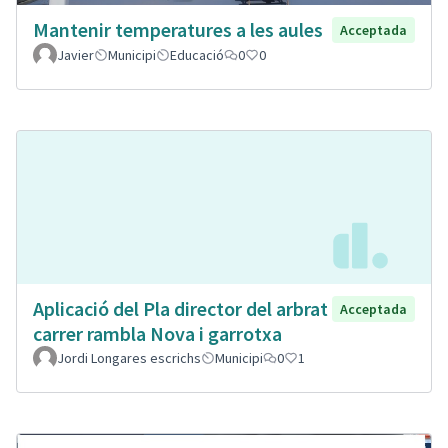
Mantenir temperatures a les aules
Acceptada
Javier
Municipi
Educació
0
0
Aplicació del Pla director del arbrat
Acceptada
carrer rambla Nova i garrotxa
Jordi Longares escrichs
Municipi
0
1