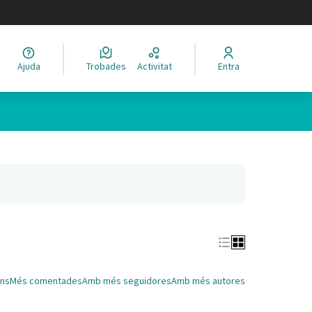
legir el idioma
Ajuda
Trobades
Activitat
Entra
Leaflet
|
©
HERE maps
 com a punts al mapa. L'element es pot fer servir amb un lector 
nya nova)
ns
Més comentades
Amb més seguidores
Amb més autores