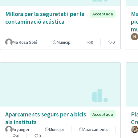
Millora per la seguretat i per la
Ma
Acceptada
contaminació acústica
pi
mu
Ma Rosa Solé
Municipi
0
0
Aparcaments segurs per a bicis
Pl
Acceptada
als instituts
Cr
Aryanger
Municipi
Aparcaments
0
0