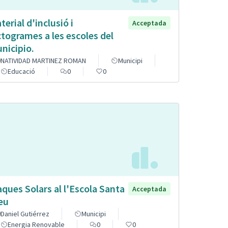
terial d'inclusió i
Acceptada
ctogrames a les escoles del
nicipio.
NATIVIDAD MARTINEZ ROMAN
Municipi
Educació
0
0
aques Solars al l'Escola Santa
Acceptada
eu
Daniel Gutiérrez
Municipi
Energia Renovable
0
0