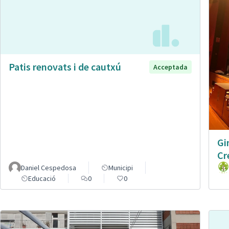
Patis renovats i de cautxú
Acceptada
Gi
Cr
Daniel Cespedosa
Municipi
Educació
0
0