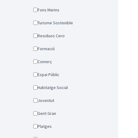
Fons Marins
Turisme Sostenible
Residuos Cero
Formació
Comerç
Espai Públic
Habitatge Social
Joventut
Gent Gran
Platges