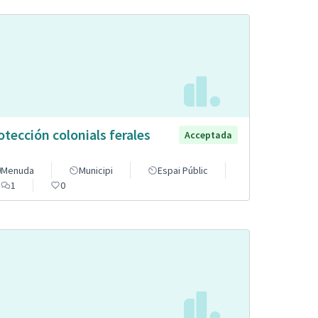
otección colonials ferales
Acceptada
Menuda
Municipi
Espai Públic
1
0