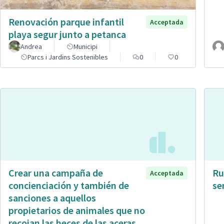
Renovación parque infantil
Acceptada
playa segur junto a petanca
Andrea
Municipi
Parcs i Jardins Sostenibles
0
0
Crear una campaña de
Ru
Acceptada
concienciación y también de
se
sanciones a aquellos
propietarios de animales que no
recojan las heces de las aceras.