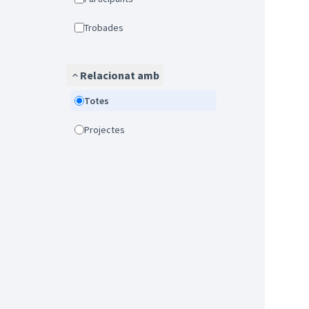
Trobades
Relacionat amb
Totes
Projectes