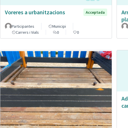
Voreres a urbanitzacions
Ar
Acceptada
pl
Participantes
Municipi
Carrers i Vials
0
0
Ad
ca