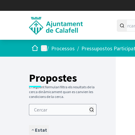
Inici
Menú principal
/
Processos
/
Pressupostos Participa
Saltar
El següen
+
−
Propostes
El següent formulari filtra els resultats de la
cerca dinàmicament quan es canvien les
condicions de la cerca.
Estat