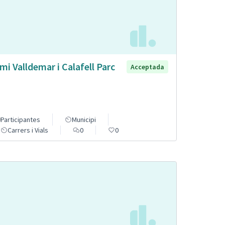
mi Valldemar i Calafell Parc
Acceptada
Participantes
Municipi
Carrers i Vials
0
0