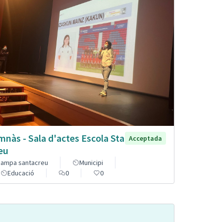
mnàs - Sala d'actes Escola Sta
Acceptada
eu
ampa santacreu
Municipi
Educació
0
0