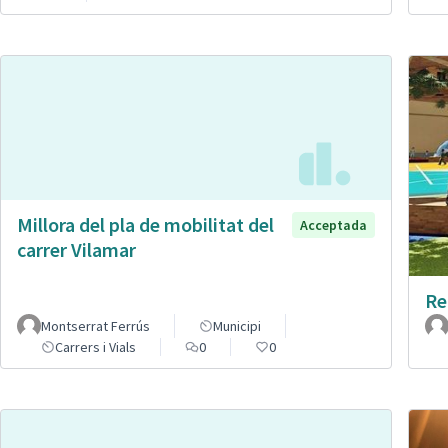
Millora del pla de mobilitat del
Acceptada
carrer Vilamar
Re
Montserrat Ferrús
Municipi
Carrers i Vials
0
0