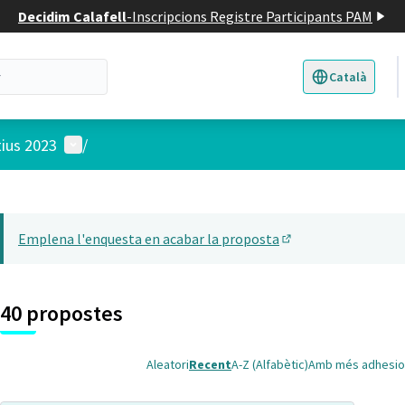
Decidim Calafell
-
Inscripcions Registre Participants PAM
Català
Triar la llengua
E
Menú d'usuari
tius 2023
/
 el mapa
t element és un mapa que presenta els components d'aquesta pàgina
Emplena l'enquesta en acabar la proposta
(Obrir en una pesta
40 propostes
Aleatori
Recent
A-Z (Alfabètic)
Amb més adhesio