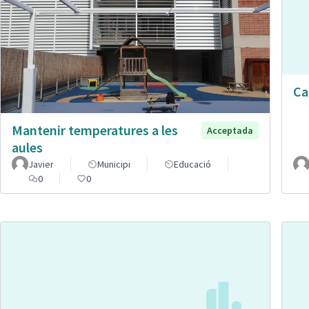
Ca
Mantenir temperatures a les
Acceptada
aules
Javier
Municipi
Educació
0
0