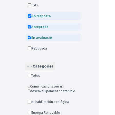
Tots
No resposta
Acceptada
En avaluació
Rebutjada
~ Categories
Totes
Comunicacions per un
desenvolupament sostenible
Rehabilitación ecológica
Energia Renovable