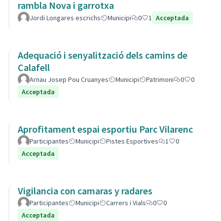
rambla Nova i garrotxa
Jordi Longares escrichs
Municipi
0
1
Acceptada
Adequació i senyalització dels camins de
Calafell
Arnau Josep Pou Cruanyes
Municipi
Patrimoni
0
0
Acceptada
Aprofitament espai esportiu Parc Vilarenc
Participantes
Municipi
Pistes Esportives
1
0
Acceptada
Vigilancia con camaras y radares
Participantes
Municipi
Carrers i Vials
0
0
Acceptada