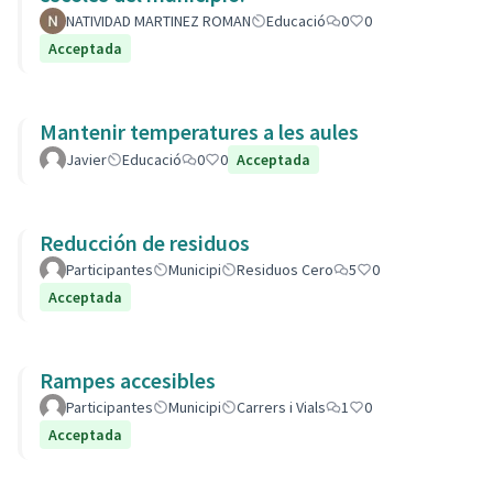
NATIVIDAD MARTINEZ ROMAN
Educació
0
0
Acceptada
Mantenir temperatures a les aules
Javier
Educació
0
0
Acceptada
Reducción de residuos
Participantes
Municipi
Residuos Cero
5
0
Acceptada
Rampes accesibles
Participantes
Municipi
Carrers i Vials
1
0
Acceptada