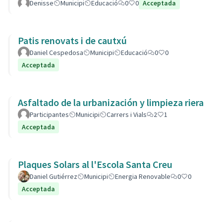
Denisse
Municipi
Educació
0
0
Acceptada
Patis renovats i de cautxú
Daniel Cespedosa
Municipi
Educació
0
0
Acceptada
Asfaltado de la urbanización y limpieza riera
Participantes
Municipi
Carrers i Vials
2
1
Acceptada
Plaques Solars al l'Escola Santa Creu
Daniel Gutiérrez
Municipi
Energia Renovable
0
0
Acceptada