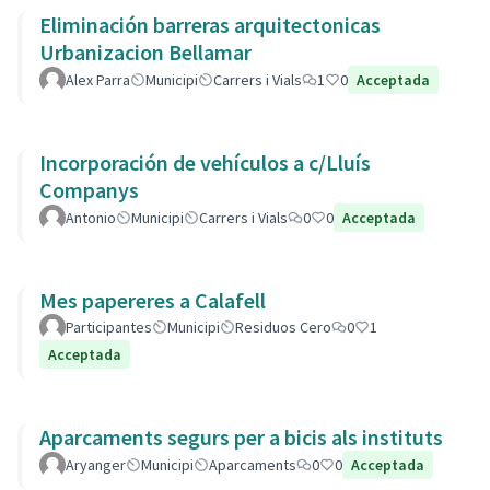
Eliminación barreras arquitectonicas
Urbanizacion Bellamar
Alex Parra
Municipi
Carrers i Vials
1
0
Acceptada
Incorporación de vehículos a c/Lluís
Companys
Antonio
Municipi
Carrers i Vials
0
0
Acceptada
Mes papereres a Calafell
Participantes
Municipi
Residuos Cero
0
1
Acceptada
Aparcaments segurs per a bicis als instituts
Aryanger
Municipi
Aparcaments
0
0
Acceptada