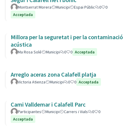
Montserrat Morera
Municipi
Espai Públic
0
0
Acceptada
Millora per la seguretat i per la contaminació
acústica
Ma Rosa Solé
Municipi
0
0
Acceptada
Arreglo aceras zona Calafell platja
Victoria Atienza
Municipi
0
0
Acceptada
Cami Valldemar i Calafell Parc
Participantes
Municipi
Carrers i Vials
0
0
Acceptada