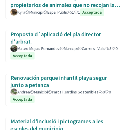
propietarios de animales que no recojan las
heces de las aceras. Es responsabili
Kyra
Municipi
Espai Públic
1
1
Acceptada
Proposta d´aplicació del pla director
d'arbrat.
Mateo Mejias Fernandez
Municipi
Carrers i Vials
3
0
Acceptada
Renovación parque infantil playa segur
junto a petanca
Andrea
Municipi
Parcs i Jardins Sostenibles
0
0
Acceptada
Material d'inclusió i pictogrames a les
escoles del municipio.