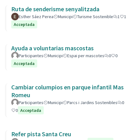
Ruta de senderisme senyalitzada
Esther Sáez Perea
Municipi
Turisme Sostenible
1
1
Acceptada
Ayuda a voluntarias mascostas
Participantes
Municipi
Espai per mascotes
0
0
Acceptada
Cambiar columpios en parque infantil Mas
Romeu
Participantes
Municipi
Parcs i Jardins Sostenibles
0
0
Acceptada
Refer pista Santa Creu