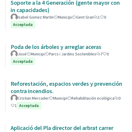
Soporte a la 4 Generación (gente mayor con
in capacidades)
Isabel Gomez Martin
Municipi
Gent Gran
1
0
Acceptada
Poda de los árboles y arreglar aceras
José
Municipi
Parcs i Jardins Sostenibles
7
0
Acceptada
Reforestación, espacios verdes y prevención
contra incendios.
Cristian Mercader
Municipi
Rehabilitación ecológica
0
1
Acceptada
Aplicació del Pla director del arbrat carrer