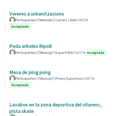
Voreres a urbanitzacions
Participantes
Municipi
Carrers i Vials
0
0
Acceptada
Poda arboles Ripoll
Participantes
Municipi
Espai Públic
1
0
Acceptada
Mesa de ping pong
Participantes
Municipi
Pistes Esportives
0
0
Acceptada
Lavabos en la zona deportiva del vilarenc,
pista skate