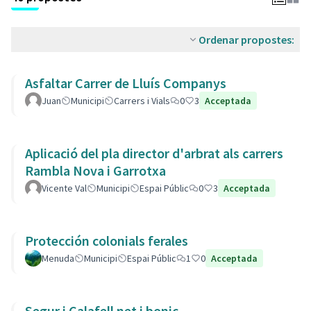
Ordenar propostes:
Asfaltar Carrer de Lluís Companys
Juan
Municipi
Carrers i Vials
0
3
Acceptada
Aplicació del pla director d'arbrat als carrers
Rambla Nova i Garrotxa
Vicente Val
Municipi
Espai Públic
0
3
Acceptada
Protección colonials ferales
Menuda
Municipi
Espai Públic
1
0
Acceptada
Segur i Calafell net i bonic