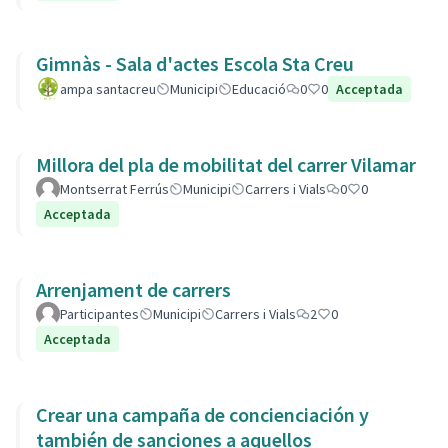
Gimnàs - Sala d'actes Escola Sta Creu
ampa santacreu
Municipi
Educació
0
0
Acceptada
Millora del pla de mobilitat del carrer Vilamar
Montserrat Ferrús
Municipi
Carrers i Vials
0
0
Acceptada
Arrenjament de carrers
Participantes
Municipi
Carrers i Vials
2
0
Acceptada
Crear una campaña de concienciación y
también de sanciones a aquellos