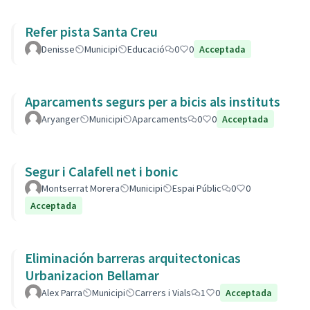
Refer pista Santa Creu
Denisse
Municipi
Educació
0
0
Acceptada
Aparcaments segurs per a bicis als instituts
Aryanger
Municipi
Aparcaments
0
0
Acceptada
Segur i Calafell net i bonic
Montserrat Morera
Municipi
Espai Públic
0
0
Acceptada
Eliminación barreras arquitectonicas
Urbanizacion Bellamar
Alex Parra
Municipi
Carrers i Vials
1
0
Acceptada