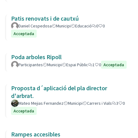
Patis renovats i de cautxú
Daniel Cespedosa
Municipi
Educació
0
0
Acceptada
Poda arboles Ripoll
Participantes
Municipi
Espai Públic
1
0
Acceptada
Proposta d´aplicació del pla director
d'arbrat.
Mateo Mejias Fernandez
Municipi
Carrers i Vials
3
0
Acceptada
Rampes accesibles