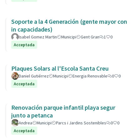
Soporte a la 4 Generación (gente mayor con
in capacidades)
Isabel Gomez Martin
Municipi
Gent Gran
1
0
Acceptada
Plaques Solars al l'Escola Santa Creu
Daniel Gutiérrez
Municipi
Energia Renovable
0
0
Acceptada
Renovación parque infantil playa segur
junto a petanca
Andrea
Municipi
Parcs i Jardins Sostenibles
0
0
Acceptada