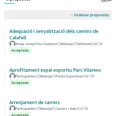
Ordenar propostes:
Adequació i senyalització dels camins de
Calafell
Arnau Josep Pou Cruanyes
Municipi
Patrimoni
0
0
Acceptada
Aprofitament espai esportiu Parc Vilarenc
Participantes
Municipi
Pistes Esportives
1
0
Acceptada
Arrenjament de carrers
Participantes
Municipi
Carrers i Vials
2
0
Acceptada