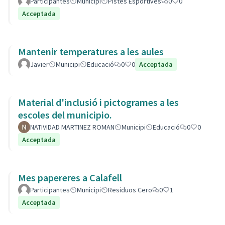
Participantes
Municipi
Pistes Esportives
0
0
Acceptada
Mantenir temperatures a les aules
Javier
Municipi
Educació
0
0
Acceptada
Material d'inclusió i pictogrames a les
escoles del municipio.
NATIVIDAD MARTINEZ ROMAN
Municipi
Educació
0
0
Acceptada
Mes papereres a Calafell
Participantes
Municipi
Residuos Cero
0
1
Acceptada