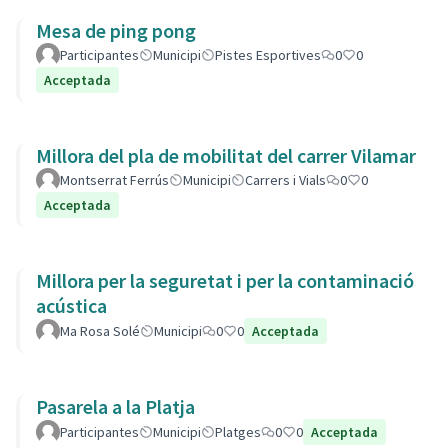
Mesa de ping pong
Participantes
Municipi
Pistes Esportives
0
0
Acceptada
Millora del pla de mobilitat del carrer Vilamar
Montserrat Ferrús
Municipi
Carrers i Vials
0
0
Acceptada
Millora per la seguretat i per la contaminació
acústica
Ma Rosa Solé
Municipi
0
0
Acceptada
Pasarela a la Platja
Participantes
Municipi
Platges
0
0
Acceptada