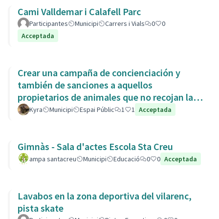
Cami Valldemar i Calafell Parc
Participantes
Municipi
Carrers i Vials
0
0
Acceptada
Crear una campaña de concienciación y
también de sanciones a aquellos
propietarios de animales que no recojan las
heces de las aceras. Es responsabili
Kyra
Municipi
Espai Públic
1
1
Acceptada
Gimnàs - Sala d'actes Escola Sta Creu
ampa santacreu
Municipi
Educació
0
0
Acceptada
Lavabos en la zona deportiva del vilarenc,
pista skate