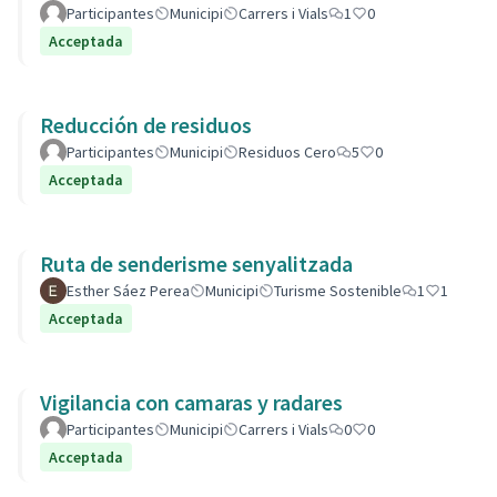
Participantes
Municipi
Carrers i Vials
1
0
Acceptada
Reducción de residuos
Participantes
Municipi
Residuos Cero
5
0
Acceptada
Ruta de senderisme senyalitzada
Esther Sáez Perea
Municipi
Turisme Sostenible
1
1
Acceptada
Vigilancia con camaras y radares
Participantes
Municipi
Carrers i Vials
0
0
Acceptada