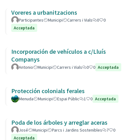
Voreres a urbanitzacions
Participantes
Municipi
Carrers i Vials
0
0
Acceptada
Incorporación de vehículos a c/Lluís
Companys
Antonio
Municipi
Carrers i Vials
0
0
Acceptada
Protección colonials ferales
Menuda
Municipi
Espai Públic
1
0
Acceptada
Poda de los árboles y arreglar aceras
José
Municipi
Parcs i Jardins Sostenibles
7
0
Acceptada