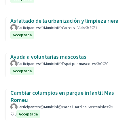
Asfaltado de la urbanización y limpieza riera
Participantes
Municipi
Carrers i Vials
2
1
Acceptada
Ayuda a voluntarias mascostas
Participantes
Municipi
Espai per mascotes
0
0
Acceptada
Cambiar columpios en parque infantil Mas
Romeu
Participantes
Municipi
Parcs i Jardins Sostenibles
0
0
Acceptada