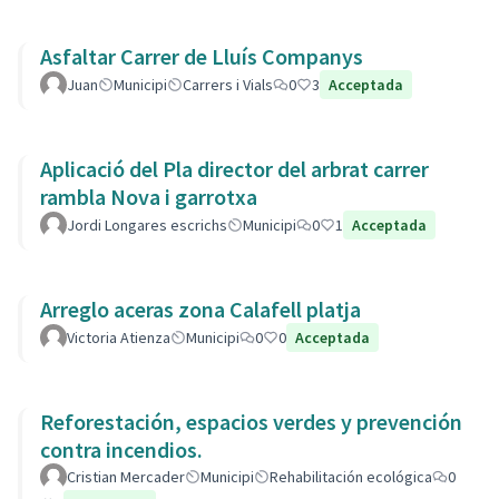
Asfaltar Carrer de Lluís Companys
Juan
Municipi
Carrers i Vials
0
3
Acceptada
Aplicació del Pla director del arbrat carrer
rambla Nova i garrotxa
Jordi Longares escrichs
Municipi
0
1
Acceptada
Arreglo aceras zona Calafell platja
Victoria Atienza
Municipi
0
0
Acceptada
Reforestación, espacios verdes y prevención
contra incendios.
Cristian Mercader
Municipi
Rehabilitación ecológica
0