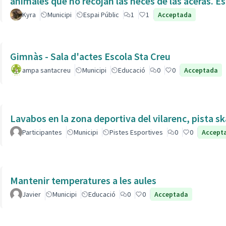
animales que no recojan las heces de las aceras. Es
Kyra
Municipi
Espai Públic
1
1
Acceptada
Gimnàs - Sala d'actes Escola Sta Creu
ampa santacreu
Municipi
Educació
0
0
Acceptada
Lavabos en la zona deportiva del vilarenc, pista s
Participantes
Municipi
Pistes Esportives
0
0
Accept
Mantenir temperatures a les aules
Javier
Municipi
Educació
0
0
Acceptada