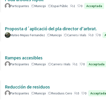
Participantes
Municipi
Espai Públic
1
0
Acceptada
Proposta d´aplicació del pla director d'arbrat.
Mateo Mejias Fernandez
Municipi
Carrers i Vials
3
0
Rampes accesibles
Participantes
Municipi
Carrers i Vials
1
0
Acceptada
Reducción de residuos
Participantes
Municipi
Residuos Cero
5
0
Acceptad