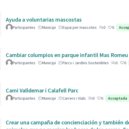
Ayuda a voluntarias mascostas
Participantes
Municipi
Espai per mascotes
0
0
Acce
Cambiar columpios en parque infantil Mas Romeu
Participantes
Municipi
Parcs i Jardins Sostenibles
0
0
Cami Valldemar i Calafell Parc
Participantes
Municipi
Carrers i Vials
0
0
Acceptada
Crear una campaña de concienciación y también de