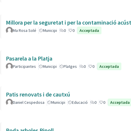
Millora per la seguretat i per la contaminació acús
Ma Rosa Solé
Municipi
0
0
Acceptada
Pasarela a la Platja
Participantes
Municipi
Platges
0
0
Acceptada
Patis renovats i de cautxú
Daniel Cespedosa
Municipi
Educació
0
0
Acceptada
Poda arboles Ripoll