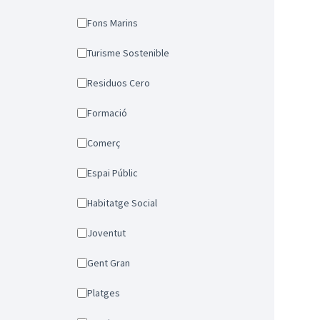
Fons Marins
Turisme Sostenible
Residuos Cero
Formació
Comerç
Espai Públic
Habitatge Social
Joventut
Gent Gran
Platges