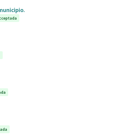
 municipio.
cceptada
a
ada
tada