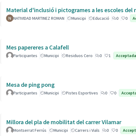
Material d'inclusió i pictogrames a les escoles del
NATIVIDAD MARTINEZ ROMAN
Municipi
Educació
0
0
A
Mes papereres a Calafell
Participantes
Municipi
Residuos Cero
0
1
Acceptad
Mesa de ping pong
Participantes
Municipi
Pistes Esportives
0
0
Accept
Millora del pla de mobilitat del carrer Vilamar
Montserrat Ferrús
Municipi
Carrers i Vials
0
0
Accep