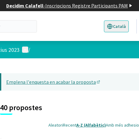
Decidim Calafell
-
Inscripcions Registre Participants PAM
Català
Triar la llengua
E
Menú d'usuari
tius 2023
/
 el mapa
t element és un mapa que presenta els components d'aquesta pàgina
Emplena l'enquesta en acabar la proposta
(Obrir en una pesta
40 propostes
Aleatori
Recent
A-Z (Alfabètic)
Amb més adhesio