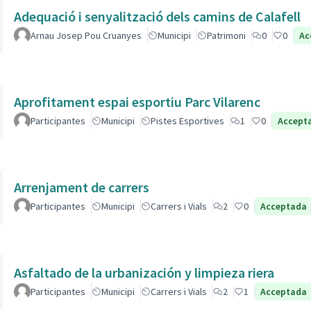
Adequació i senyalització dels camins de Calafell
Arnau Josep Pou Cruanyes
Municipi
Patrimoni
0
0
Ac
Aprofitament espai esportiu Parc Vilarenc
Participantes
Municipi
Pistes Esportives
1
0
Accept
Arrenjament de carrers
Participantes
Municipi
Carrers i Vials
2
0
Acceptada
Asfaltado de la urbanización y limpieza riera
Participantes
Municipi
Carrers i Vials
2
1
Acceptada