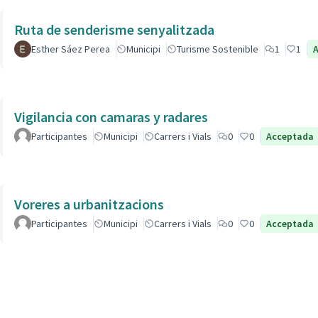
Ruta de senderisme senyalitzada
Esther Sáez Perea
Municipi
Turisme Sostenible
1
1
Vigilancia con camaras y radares
Participantes
Municipi
Carrers i Vials
0
0
Acceptada
Voreres a urbanitzacions
Participantes
Municipi
Carrers i Vials
0
0
Acceptada