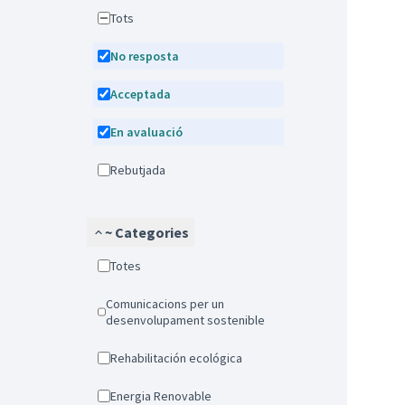
Tots
No resposta
Acceptada
En avaluació
Rebutjada
~ Categories
Totes
Comunicacions per un
desenvolupament sostenible
Rehabilitación ecológica
Energia Renovable