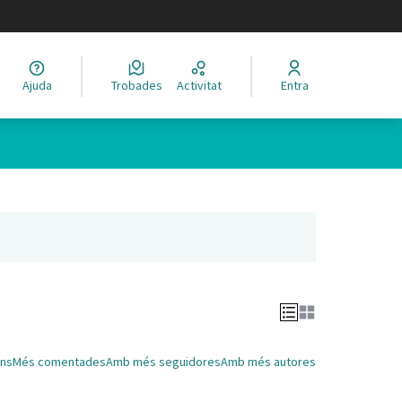
legir el idioma
Ajuda
Trobades
Activitat
Entra
Leaflet
|
©
HERE maps
 com a punts al mapa. L'element es pot fer servir amb un lector 
nya nova)
ns
Més comentades
Amb més seguidores
Amb més autores