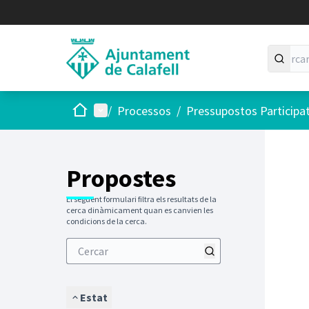
Inici
Menú principal
/
Processos
/
Pressupostos Participa
Saltar
El següen
+
−
Propostes
El següent formulari filtra els resultats de la
cerca dinàmicament quan es canvien les
condicions de la cerca.
Estat