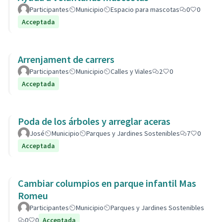
Participantes
Municipio
Espacio para mascotas
0
0
Acceptada
Arrenjament de carrers
Participantes
Municipio
Calles y Viales
2
0
Acceptada
Poda de los árboles y arreglar aceras
José
Municipio
Parques y Jardines Sostenibles
7
0
Acceptada
Cambiar columpios en parque infantil Mas
Romeu
Participantes
Municipio
Parques y Jardines Sostenibles
0
0
Acceptada