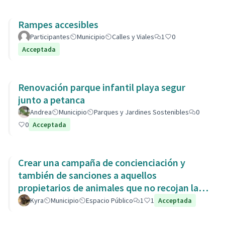
Rampes accesibles
Participantes
Municipio
Calles y Viales
1
0
Acceptada
Renovación parque infantil playa segur
junto a petanca
Andrea
Municipio
Parques y Jardines Sostenibles
0
0
Acceptada
Crear una campaña de concienciación y
también de sanciones a aquellos
propietarios de animales que no recojan las
heces de las aceras. Es responsabili
Kyra
Municipio
Espacio Público
1
1
Acceptada