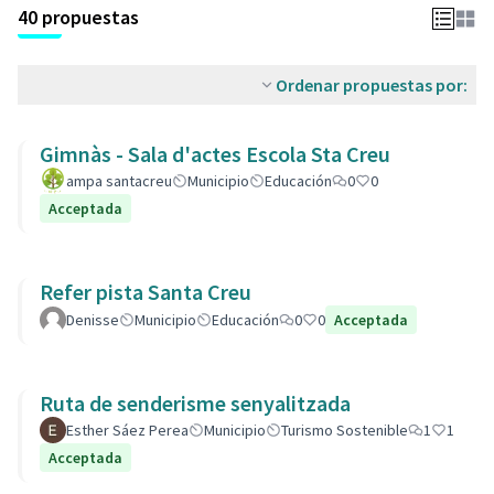
40 propuestas
Ordenar propuestas por:
Gimnàs - Sala d'actes Escola Sta Creu
ampa santacreu
Municipio
Educación
0
0
Acceptada
Refer pista Santa Creu
Denisse
Municipio
Educación
0
0
Acceptada
Ruta de senderisme senyalitzada
Esther Sáez Perea
Municipio
Turismo Sostenible
1
1
Acceptada