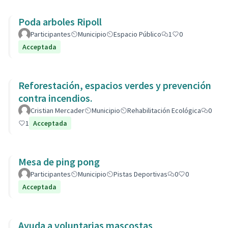
Poda arboles Ripoll
Participantes
Municipio
Espacio Público
1
0
Acceptada
Reforestación, espacios verdes y prevención
contra incendios.
Cristian Mercader
Municipio
Rehabilitación Ecológica
0
1
Acceptada
Mesa de ping pong
Participantes
Municipio
Pistas Deportivas
0
0
Acceptada
Ayuda a voluntarias mascostas