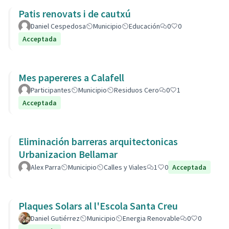
Patis renovats i de cautxú
Daniel Cespedosa
Municipio
Educación
0
0
Acceptada
Mes papereres a Calafell
Participantes
Municipio
Residuos Cero
0
1
Acceptada
Eliminación barreras arquitectonicas
Urbanizacion Bellamar
Alex Parra
Municipio
Calles y Viales
1
0
Acceptada
Plaques Solars al l'Escola Santa Creu
Daniel Gutiérrez
Municipio
Energia Renovable
0
0