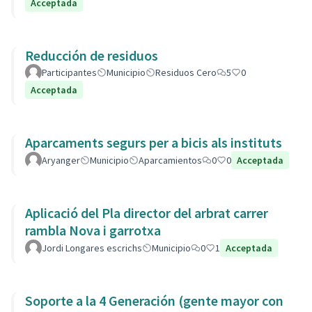
Acceptada
Reducción de residuos
Participantes
Municipio
Residuos Cero
5
0
Acceptada
Aparcaments segurs per a bicis als instituts
Aryanger
Municipio
Aparcamientos
0
0
Acceptada
Aplicació del Pla director del arbrat carrer
rambla Nova i garrotxa
Jordi Longares escrichs
Municipio
0
1
Acceptada
Soporte a la 4 Generación (gente mayor con