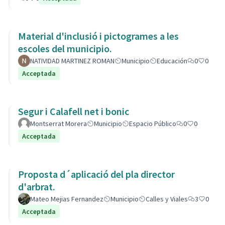
Material d'inclusió i pictogrames a les
escoles del municipio.
NATIVIDAD MARTINEZ ROMAN
Municipio
Educación
0
0
Acceptada
Segur i Calafell net i bonic
Montserrat Morera
Municipio
Espacio Público
0
0
Acceptada
Proposta d´aplicació del pla director
d'arbrat.
Mateo Mejias Fernandez
Municipio
Calles y Viales
3
0
Acceptada