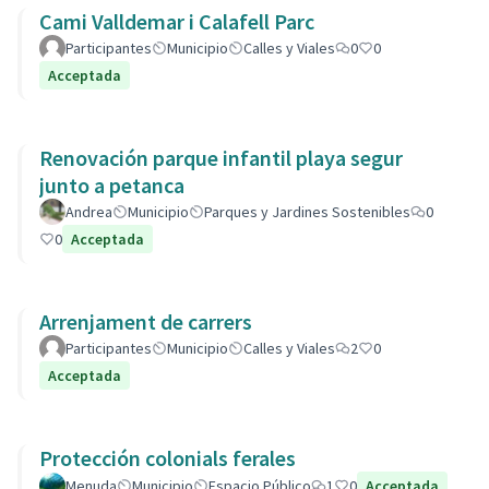
Cami Valldemar i Calafell Parc
Participantes
Municipio
Calles y Viales
0
0
Acceptada
Renovación parque infantil playa segur
junto a petanca
Andrea
Municipio
Parques y Jardines Sostenibles
0
0
Acceptada
Arrenjament de carrers
Participantes
Municipio
Calles y Viales
2
0
Acceptada
Protección colonials ferales
Menuda
Municipio
Espacio Público
1
0
Acceptada