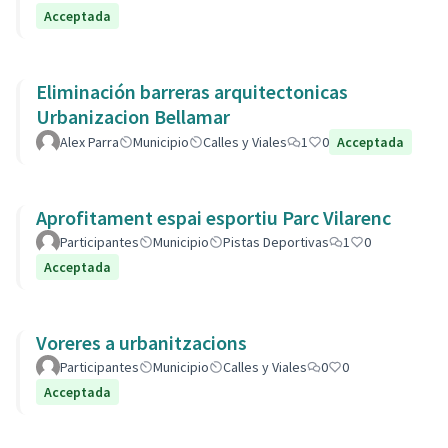
Acceptada
Eliminación barreras arquitectonicas
Urbanizacion Bellamar
Alex Parra
Municipio
Calles y Viales
1
0
Acceptada
Aprofitament espai esportiu Parc Vilarenc
Participantes
Municipio
Pistas Deportivas
1
0
Acceptada
Voreres a urbanitzacions
Participantes
Municipio
Calles y Viales
0
0
Acceptada