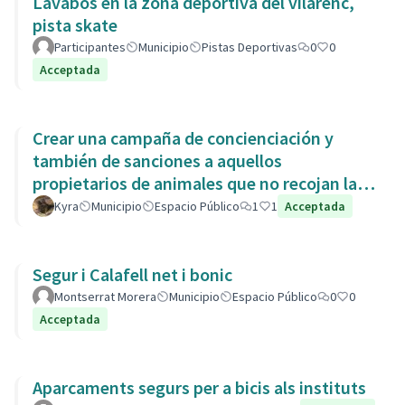
Lavabos en la zona deportiva del vilarenc,
pista skate
Participantes
Municipio
Pistas Deportivas
0
0
Acceptada
Crear una campaña de concienciación y
también de sanciones a aquellos
propietarios de animales que no recojan las
heces de las aceras. Es responsabili
Kyra
Municipio
Espacio Público
1
1
Acceptada
Segur i Calafell net i bonic
Montserrat Morera
Municipio
Espacio Público
0
0
Acceptada
Aparcaments segurs per a bicis als instituts