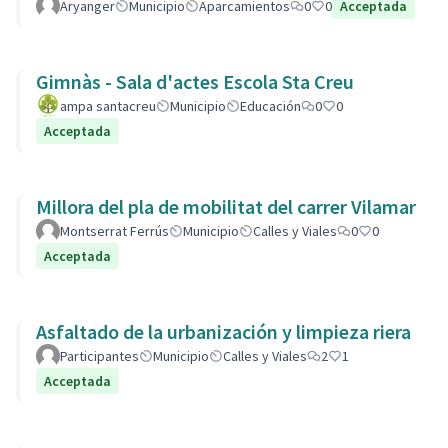
Aryanger
Municipio
Aparcamientos
0
0
Acceptada
Gimnàs - Sala d'actes Escola Sta Creu
ampa santacreu
Municipio
Educación
0
0
Acceptada
Millora del pla de mobilitat del carrer Vilamar
Montserrat Ferrús
Municipio
Calles y Viales
0
0
Acceptada
Asfaltado de la urbanización y limpieza riera
Participantes
Municipio
Calles y Viales
2
1
Acceptada