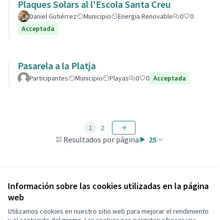
Plaques Solars al l'Escola Santa Creu
Daniel Gutiérrez
Municipio
Energia Renovable
0
0
Acceptada
Pasarela a la Platja
Participantes
Municipio
Playas
0
0
Acceptada
1
2
Resultados por página:
25
Ver todas las propuestas retiradas
Información sobre las cookies utilizadas en la página
web
Utilizamos cookies en nuestro sitio web para mejorar el rendimiento
Términos y condiciones de uso