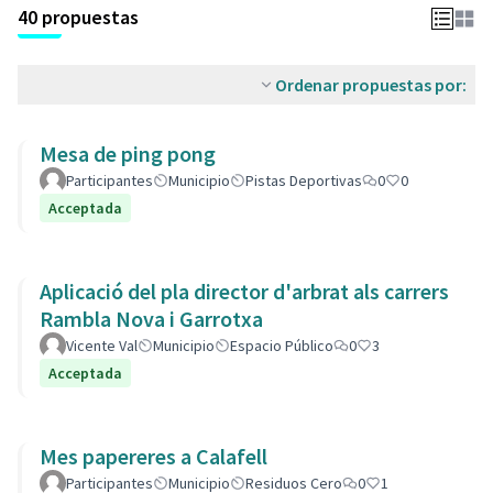
40 propuestas
Ordenar propuestas por:
Mesa de ping pong
Participantes
Municipio
Pistas Deportivas
0
0
Acceptada
Aplicació del pla director d'arbrat als carrers
Rambla Nova i Garrotxa
Vicente Val
Municipio
Espacio Público
0
3
Acceptada
Mes papereres a Calafell
Participantes
Municipio
Residuos Cero
0
1