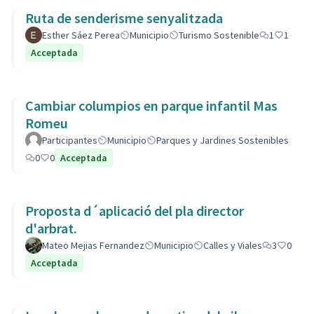
Ruta de senderisme senyalitzada
Esther Sáez Perea
Municipio
Turismo Sostenible
1
1
Acceptada
Cambiar columpios en parque infantil Mas
Romeu
Participantes
Municipio
Parques y Jardines Sostenibles
0
0
Acceptada
Proposta d´aplicació del pla director
d'arbrat.
Mateo Mejias Fernandez
Municipio
Calles y Viales
3
0
Acceptada