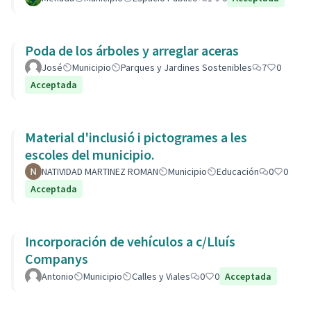
Poda de los árboles y arreglar aceras
José
Municipio
Parques y Jardines Sostenibles
7
0
Acceptada
Material d'inclusió i pictogrames a les
escoles del municipio.
NATIVIDAD MARTINEZ ROMAN
Municipio
Educación
0
0
Acceptada
Incorporación de vehículos a c/Lluís
Companys
Antonio
Municipio
Calles y Viales
0
0
Acceptada