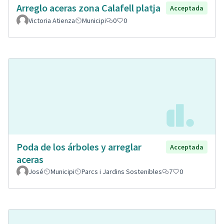
Arreglo aceras zona Calafell platja
Acceptada
Victoria Atienza
Municipi
0
0
Poda de los árboles y arreglar
Acceptada
aceras
José
Municipi
Parcs i Jardins Sostenibles
7
0