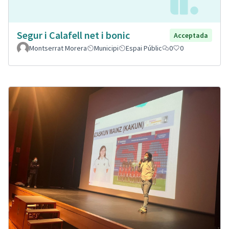
Segur i Calafell net i bonic
Acceptada
Montserrat Morera
Municipi
Espai Públic
0
0