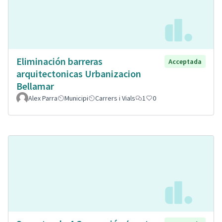
Eliminación barreras
Acceptada
arquitectonicas Urbanizacion
Bellamar
Alex Parra
Municipi
Carrers i Vials
1
0