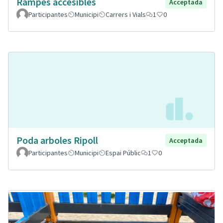
Rampes accesibles
Acceptada
Participantes
Municipi
Carrers i Vials
1
0
Poda arboles Ripoll
Acceptada
Participantes
Municipi
Espai Públic
1
0