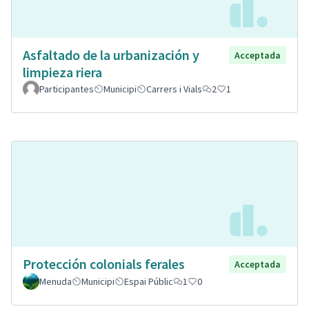
Asfaltado de la urbanización y
Acceptada
limpieza riera
Participantes
Municipi
Carrers i Vials
2
1
Protección colonials ferales
Acceptada
Menuda
Municipi
Espai Públic
1
0