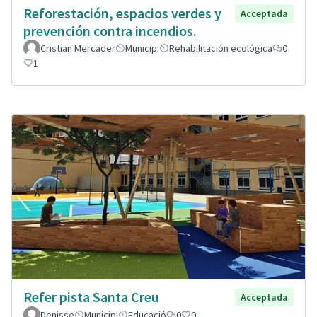
Reforestación, espacios verdes y
Acceptada
prevención contra incendios.
Cristian Mercader
Municipi
Rehabilitación ecológica
0
1
Refer pista Santa Creu
Acceptada
Denisse
Municipi
Educació
0
0