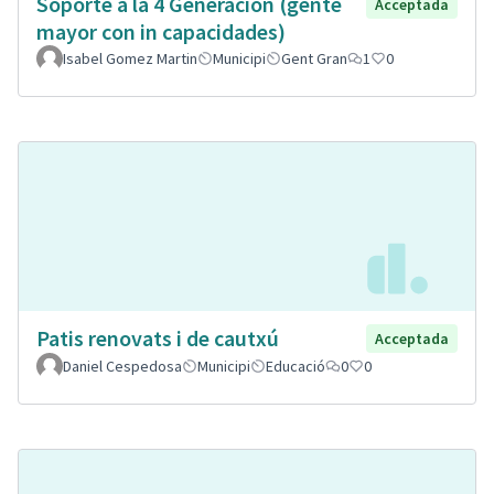
Soporte a la 4 Generación (gente
Acceptada
mayor con in capacidades)
Isabel Gomez Martin
Municipi
Gent Gran
1
0
Patis renovats i de cautxú
Acceptada
Daniel Cespedosa
Municipi
Educació
0
0