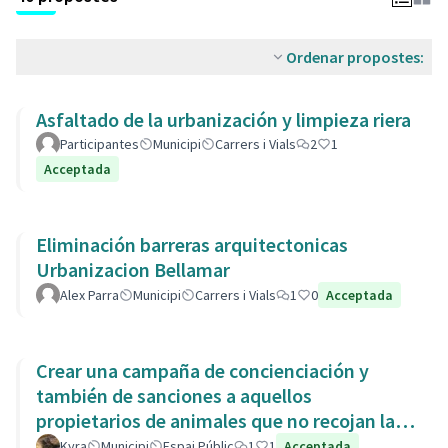
Ordenar propostes:
Asfaltado de la urbanización y limpieza riera
Participantes
Municipi
Carrers i Vials
2
1
Acceptada
Eliminación barreras arquitectonicas
Urbanizacion Bellamar
Alex Parra
Municipi
Carrers i Vials
1
0
Acceptada
Crear una campaña de concienciación y
también de sanciones a aquellos
propietarios de animales que no recojan las
heces de las aceras. Es responsabili
Kyra
Municipi
Espai Públic
1
1
Acceptada