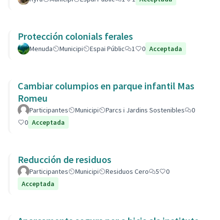
Protección colonials ferales
Menuda
Municipi
Espai Públic
1
0
Acceptada
Cambiar columpios en parque infantil Mas
Romeu
Participantes
Municipi
Parcs i Jardins Sostenibles
0
0
Acceptada
Reducción de residuos
Participantes
Municipi
Residuos Cero
5
0
Acceptada