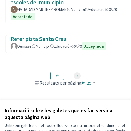
escoles del municipio.
NATIVIDAD MARTINEZ ROMAN
Municipi
Educació
0
0
Acceptada
Refer pista Santa Creu
Denisse
Municipi
Educació
0
0
Acceptada
1
2
Resultats per pàgina:
25
Veure totes les propostes retirades
Informació sobre les galetes que es fan servir a
aquesta pàgina web
Utilitzem galetes en el nostre lloc web per a millorar el rendiment i el
Termes i condicions d'ús
contingut d'aquest. Les galetes ens permeten oferir una experiència