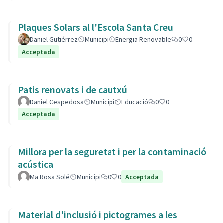
Plaques Solars al l'Escola Santa Creu
Daniel Gutiérrez
Municipi
Energia Renovable
0
0
Acceptada
Patis renovats i de cautxú
Daniel Cespedosa
Municipi
Educació
0
0
Acceptada
Millora per la seguretat i per la contaminació
acústica
Ma Rosa Solé
Municipi
0
0
Acceptada
Material d'inclusió i pictogrames a les