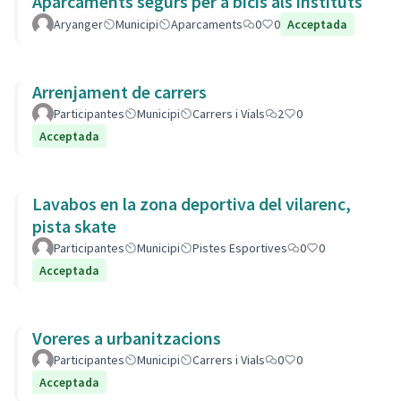
Aparcaments segurs per a bicis als instituts
Aryanger
Municipi
Aparcaments
0
0
Acceptada
Arrenjament de carrers
Participantes
Municipi
Carrers i Vials
2
0
Acceptada
Lavabos en la zona deportiva del vilarenc,
pista skate
Participantes
Municipi
Pistes Esportives
0
0
Acceptada
Voreres a urbanitzacions
Participantes
Municipi
Carrers i Vials
0
0
Acceptada