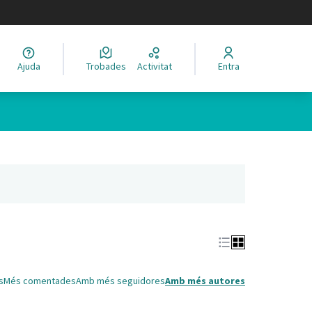
legir el idioma
Ajuda
Trobades
Activitat
Entra
Leaflet
|
©
HERE maps
 com a punts al mapa. L'element es pot fer servir amb un lector 
nya nova)
s
Més comentades
Amb més seguidores
Amb més autores