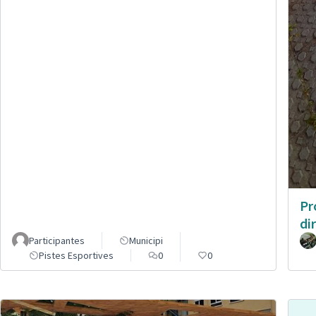
Pr
di
Participantes
Municipi
Pistes Esportives
0
0