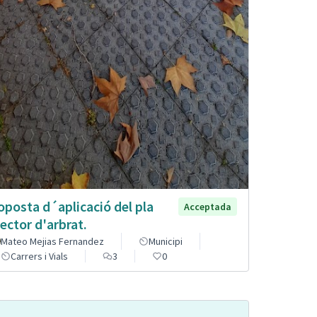
oposta d´aplicació del pla
Acceptada
rector d'arbrat.
Mateo Mejias Fernandez
Municipi
Carrers i Vials
3
0