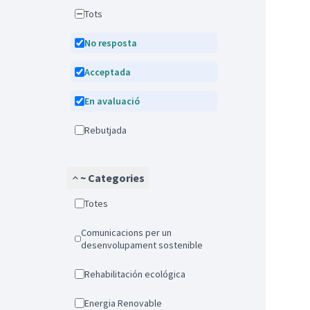
Tots
No resposta
Acceptada
En avaluació
Rebutjada
~ Categories
Totes
Comunicacions per un
desenvolupament sostenible
Rehabilitación ecológica
Energia Renovable