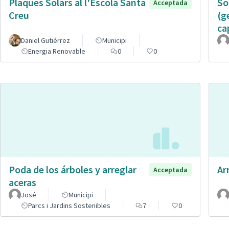
Plaques Solars al l'Escola Santa
So
Acceptada
Creu
(g
ca
Daniel Gutiérrez
Municipi
Energia Renovable
0
0
Poda de los árboles y arreglar
Ar
Acceptada
aceras
José
Municipi
Parcs i Jardins Sostenibles
7
0