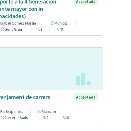
porte a la 4 Generación
Acceptada
ente mayor con in
pacidades)
Isabel Gomez Martin
Municipi
Gent Gran
1
0
renjament de carrers
Acceptada
Participantes
Municipi
Carrers i Vials
2
0