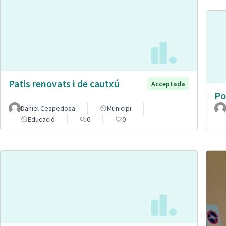
Patis renovats i de cautxú
Acceptada
Po
Daniel Cespedosa
Municipi
Educació
0
0