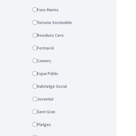
Fons Marins
Turisme Sostenible
Residuos Cero
Formació
Comerç
Espai Públic
Habitatge Social
Joventut
Gent Gran
Platges