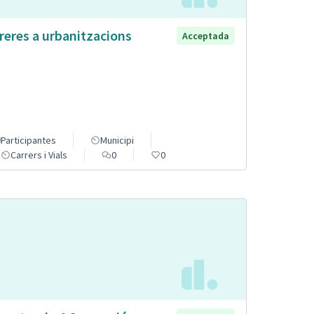
reres a urbanitzacions
Acceptada
Participantes
Municipi
Carrers i Vials
0
0