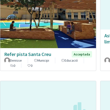
As
li
Refer pista Santa Creu
Acceptada
Denisse
Municipi
Educació
0
0