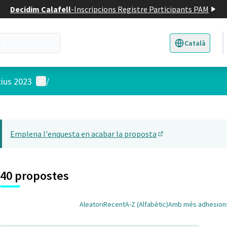
Decidim Calafell
-
Inscripcions Registre Participants PAM
Català
Triar la llengua
E
Menú d'usuari
tius 2023
/
 el mapa
22
t element és un mapa que presenta els components d'aquesta pàgina
Emplena l'enquesta en acabar la proposta
(Obrir en una pesta
40 propostes
Aleatori
Recent
A-Z (Alfabètic)
Amb més adhesion