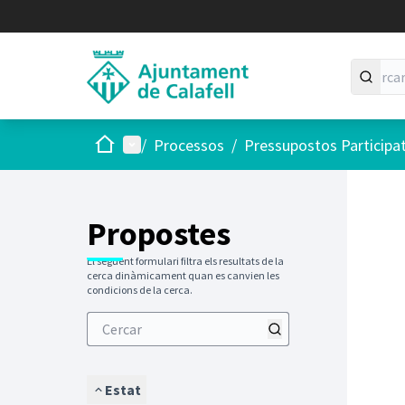
Inici
Menú principal
/
Processos
/
Pressupostos Participa
Saltar
El següen
+
−
Propostes
El següent formulari filtra els resultats de la
cerca dinàmicament quan es canvien les
condicions de la cerca.
Estat