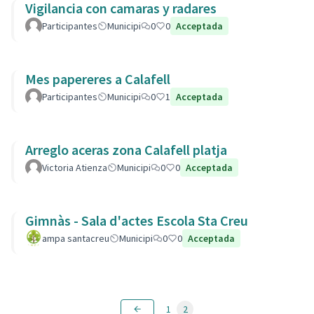
Vigilancia con camaras y radares
Participantes
Municipi
0
0
Acceptada
Mes papereres a Calafell
Participantes
Municipi
0
1
Acceptada
Arreglo aceras zona Calafell platja
Victoria Atienza
Municipi
0
0
Acceptada
Gimnàs - Sala d'actes Escola Sta Creu
ampa santacreu
Municipi
0
0
Acceptada
1
2