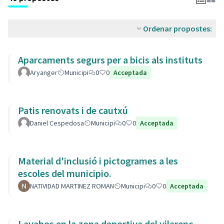
Ordenar propostes:
Aparcaments segurs per a bicis als instituts
Aryanger
Municipi
0
0
Acceptada
Patis renovats i de cautxú
Daniel Cespedosa
Municipi
0
0
Acceptada
Material d'inclusió i pictogrames a les
escoles del municipio.
NATIVIDAD MARTINEZ ROMAN
Municipi
0
0
Acceptada
Lavabos en la zona deportiva del vilarenc,