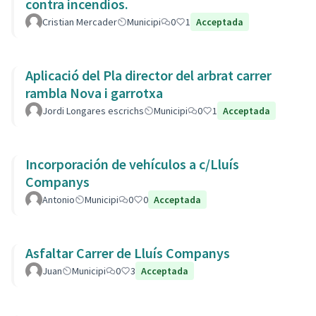
contra incendios.
Cristian Mercader
Municipi
0
1
Acceptada
Aplicació del Pla director del arbrat carrer
rambla Nova i garrotxa
Jordi Longares escrichs
Municipi
0
1
Acceptada
Incorporación de vehículos a c/Lluís
Companys
Antonio
Municipi
0
0
Acceptada
Asfaltar Carrer de Lluís Companys
Juan
Municipi
0
3
Acceptada