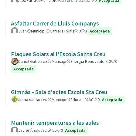
Alex Parra
Municipi
Carrers i Vials
1
0
Acceptada
Asfaltar Carrer de Lluís Companys
Juan
Municipi
Carrers i Vials
0
3
Acceptada
Plaques Solars al l'Escola Santa Creu
Daniel Gutiérrez
Municipi
Energia Renovable
0
0
Acceptada
Gimnàs - Sala d'actes Escola Sta Creu
ampa santacreu
Municipi
Educació
0
0
Acceptada
Mantenir temperatures a les aules
Javier
Educació
0
0
Acceptada