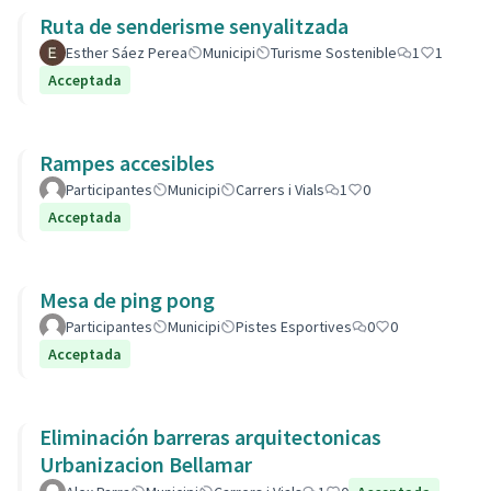
Ruta de senderisme senyalitzada
Esther Sáez Perea
Municipi
Turisme Sostenible
1
1
Acceptada
Rampes accesibles
Participantes
Municipi
Carrers i Vials
1
0
Acceptada
Mesa de ping pong
Participantes
Municipi
Pistes Esportives
0
0
Acceptada
Eliminación barreras arquitectonicas
Urbanizacion Bellamar