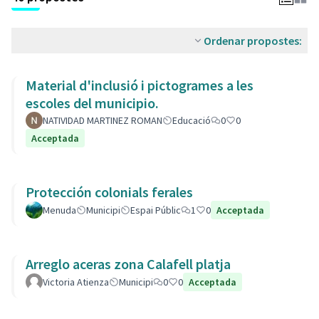
Ordenar propostes:
Material d'inclusió i pictogrames a les
escoles del municipio.
NATIVIDAD MARTINEZ ROMAN
Educació
0
0
Acceptada
Protección colonials ferales
Menuda
Municipi
Espai Públic
1
0
Acceptada
Arreglo aceras zona Calafell platja
Victoria Atienza
Municipi
0
0
Acceptada