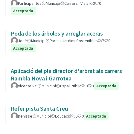
Participantes
Municipi
Carrers i Vials
0
0
Acceptada
Poda de los árboles y arreglar aceras
José
Municipi
Parcs i Jardins Sostenibles
7
0
Acceptada
Aplicació del pla director d'arbrat als carrers
Rambla Nova i Garrotxa
Vicente Val
Municipi
Espai Públic
0
3
Acceptada
Refer pista Santa Creu
Denisse
Municipi
Educació
0
0
Acceptada