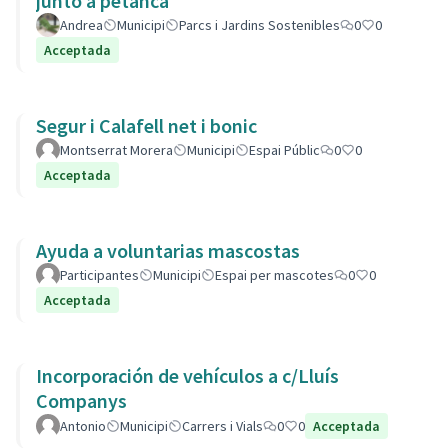
junto a petanca
Andrea
Municipi
Parcs i Jardins Sostenibles
0
0
Acceptada
Segur i Calafell net i bonic
Montserrat Morera
Municipi
Espai Públic
0
0
Acceptada
Ayuda a voluntarias mascostas
Participantes
Municipi
Espai per mascotes
0
0
Acceptada
Incorporación de vehículos a c/Lluís
Companys
Antonio
Municipi
Carrers i Vials
0
0
Acceptada