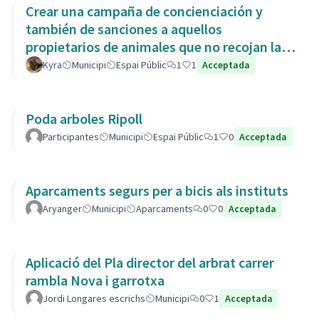
Crear una campaña de concienciación y
también de sanciones a aquellos
propietarios de animales que no recojan las
heces de las aceras. Es responsabili
Kyra
Municipi
Espai Públic
1
1
Acceptada
Poda arboles Ripoll
Participantes
Municipi
Espai Públic
1
0
Acceptada
Aparcaments segurs per a bicis als instituts
Aryanger
Municipi
Aparcaments
0
0
Acceptada
Aplicació del Pla director del arbrat carrer
rambla Nova i garrotxa
Jordi Longares escrichs
Municipi
0
1
Acceptada