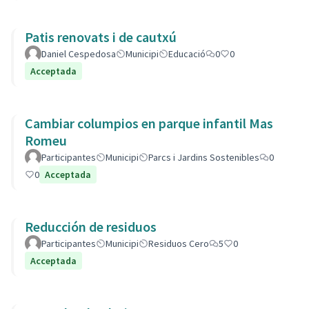
Patis renovats i de cautxú
Daniel Cespedosa
Municipi
Educació
0
0
Acceptada
Cambiar columpios en parque infantil Mas
Romeu
Participantes
Municipi
Parcs i Jardins Sostenibles
0
0
Acceptada
Reducción de residuos
Participantes
Municipi
Residuos Cero
5
0
Acceptada