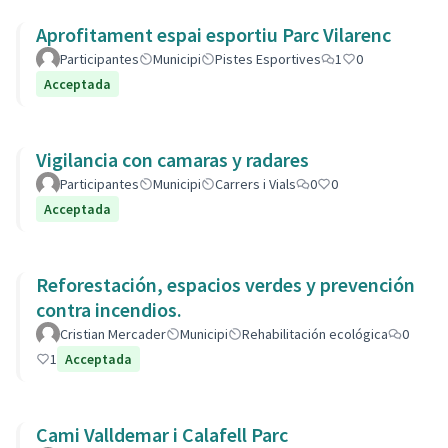
Aprofitament espai esportiu Parc Vilarenc
Participantes
Municipi
Pistes Esportives
1
0
Acceptada
Vigilancia con camaras y radares
Participantes
Municipi
Carrers i Vials
0
0
Acceptada
Reforestación, espacios verdes y prevención
contra incendios.
Cristian Mercader
Municipi
Rehabilitación ecológica
0
1
Acceptada
Cami Valldemar i Calafell Parc