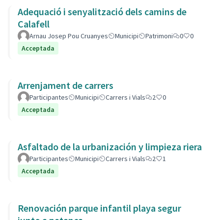
Adequació i senyalització dels camins de
Calafell
Arnau Josep Pou Cruanyes
Municipi
Patrimoni
0
0
Acceptada
Arrenjament de carrers
Participantes
Municipi
Carrers i Vials
2
0
Acceptada
Asfaltado de la urbanización y limpieza riera
Participantes
Municipi
Carrers i Vials
2
1
Acceptada
Renovación parque infantil playa segur