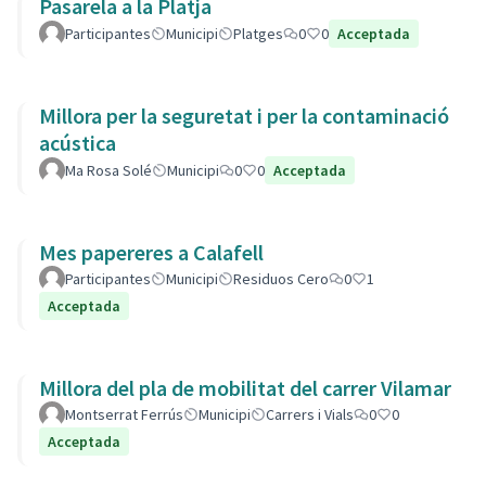
Pasarela a la Platja
Participantes
Municipi
Platges
0
0
Acceptada
Millora per la seguretat i per la contaminació
acústica
Ma Rosa Solé
Municipi
0
0
Acceptada
Mes papereres a Calafell
Participantes
Municipi
Residuos Cero
0
1
Acceptada
Millora del pla de mobilitat del carrer Vilamar
Montserrat Ferrús
Municipi
Carrers i Vials
0
0
Acceptada