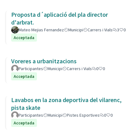
Proposta d´aplicació del pla director
d'arbrat.
Mateo Mejias Fernandez
Municipi
Carrers i Vials
3
0
Acceptada
Voreres a urbanitzacions
Participantes
Municipi
Carrers i Vials
0
0
Acceptada
Lavabos en la zona deportiva del vilarenc,
pista skate
Participantes
Municipi
Pistes Esportives
0
0
Acceptada