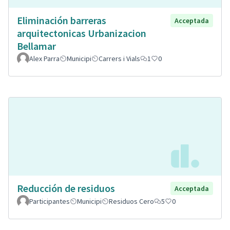
Eliminación barreras
Acceptada
arquitectonicas Urbanizacion
Bellamar
Alex Parra
Municipi
Carrers i Vials
1
0
Reducción de residuos
Acceptada
Participantes
Municipi
Residuos Cero
5
0