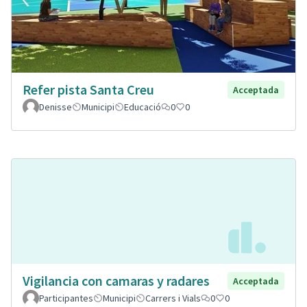
Refer pista Santa Creu
Acceptada
Denisse
Municipi
Educació
0
0
Vigilancia con camaras y radares
Acceptada
Participantes
Municipi
Carrers i Vials
0
0