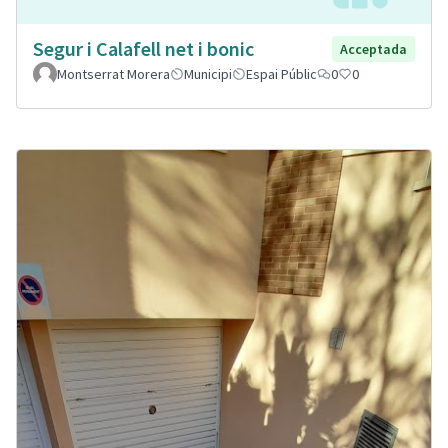
Segur i Calafell net i bonic
Acceptada
Montserrat Morera
Municipi
Espai Públic
0
0