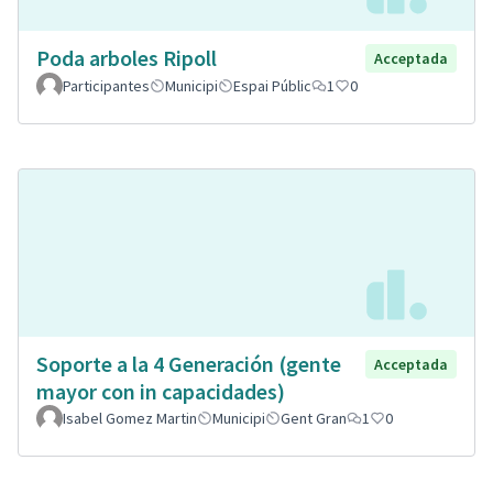
Poda arboles Ripoll
Acceptada
Participantes
Municipi
Espai Públic
1
0
Soporte a la 4 Generación (gente
Acceptada
mayor con in capacidades)
Isabel Gomez Martin
Municipi
Gent Gran
1
0