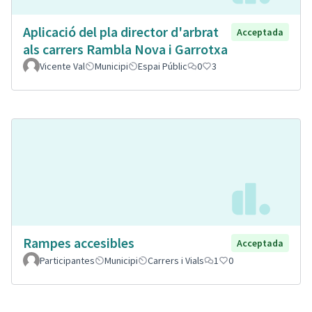
Aplicació del pla director d'arbrat
Acceptada
als carrers Rambla Nova i Garrotxa
Vicente Val
Municipi
Espai Públic
0
3
Rampes accesibles
Acceptada
Participantes
Municipi
Carrers i Vials
1
0