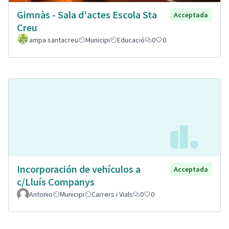
Gimnàs - Sala d'actes Escola Sta
Acceptada
Creu
ampa santacreu
Municipi
Educació
0
0
Incorporación de vehículos a
Acceptada
c/Lluís Companys
Antonio
Municipi
Carrers i Vials
0
0