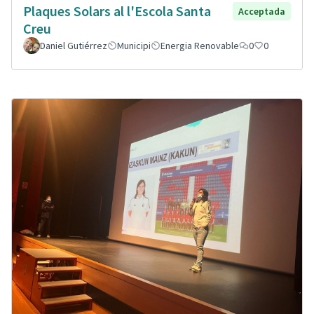
Plaques Solars al l'Escola Santa
Acceptada
Creu
Daniel Gutiérrez
Municipi
Energia Renovable
0
0