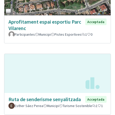
Aprofitament espai esportiu Parc
Acceptada
Vilarenc
Participantes
Municipi
Pistes Esportives
1
0
Ruta de senderisme senyalitzada
Acceptada
Esther Sáez Perea
Municipi
Turisme Sostenible
1
1