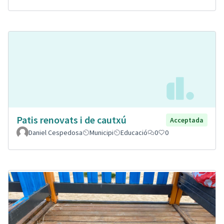
Patis renovats i de cautxú
Acceptada
Daniel Cespedosa
Municipi
Educació
0
0