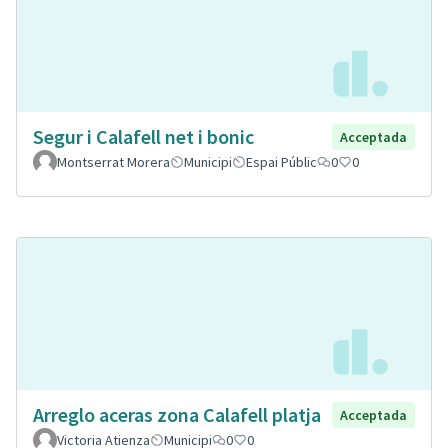
Segur i Calafell net i bonic
Acceptada
Montserrat Morera
Municipi
Espai Públic
0
0
Arreglo aceras zona Calafell platja
Acceptada
Victoria Atienza
Municipi
0
0