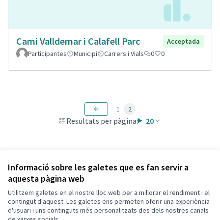
Cami Valldemar i Calafell Parc
Acceptada
Participantes
Municipi
Carrers i Vials
0
0
1
2
Resultats per pàgina:
20
Veure totes les propostes retirades
Informació sobre les galetes que es fan servir a
aquesta pàgina web
Utilitzem galetes en el nostre lloc web per a millorar el rendiment i el
Termes i condicions d'ús
contingut d'aquest. Les galetes ens permeten oferir una experiència
Configuració de les galetes
d'usuari i uns continguts més personalitzats des dels nostres canals
Decidim Calafell a X
Decidim Calafell a Facebook
Decidim Calafell a YouTube
Decidim Calafell a GitHub
de xarxes socials.