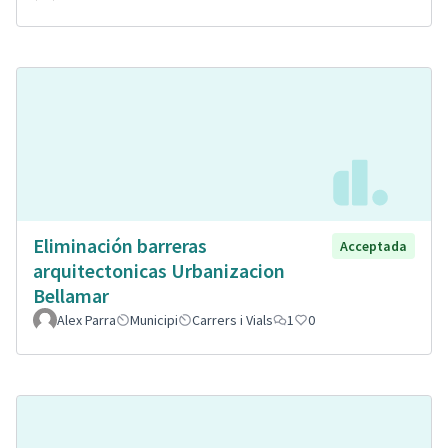
Eliminación barreras
Acceptada
arquitectonicas Urbanizacion
Bellamar
Alex Parra
Municipi
Carrers i Vials
1
0