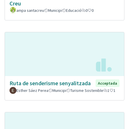
Creu
ampa santacreu
Municipi
Educació
0
0
Ruta de senderisme senyalitzada
Acceptada
Esther Sáez Perea
Municipi
Turisme Sostenible
1
1