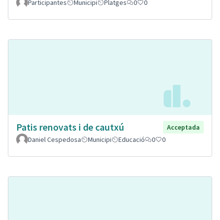
Participantes
Municipi
Platges
0
0
Patis renovats i de cautxú
Acceptada
Daniel Cespedosa
Municipi
Educació
0
0