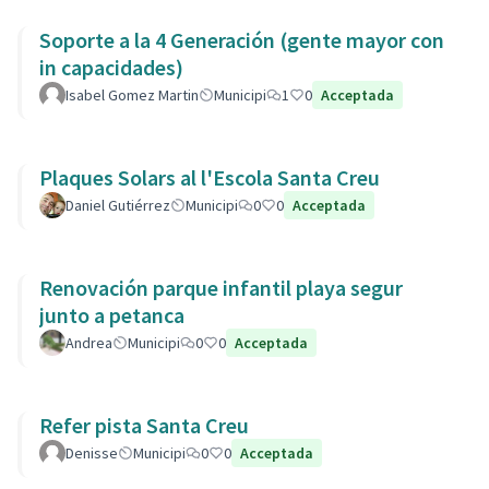
Soporte a la 4 Generación (gente mayor con
in capacidades)
Isabel Gomez Martin
Municipi
1
0
Acceptada
Plaques Solars al l'Escola Santa Creu
Daniel Gutiérrez
Municipi
0
0
Acceptada
Renovación parque infantil playa segur
junto a petanca
Andrea
Municipi
0
0
Acceptada
Refer pista Santa Creu
Denisse
Municipi
0
0
Acceptada