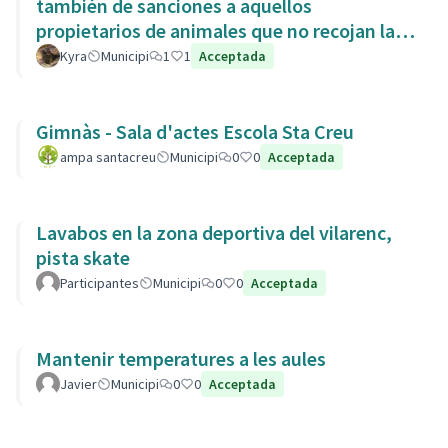
también de sanciones a aquellos
propietarios de animales que no recojan las
heces de las aceras. Es responsabili
Kyra
Municipi
1
1
Acceptada
Gimnàs - Sala d'actes Escola Sta Creu
ampa santacreu
Municipi
0
0
Acceptada
Lavabos en la zona deportiva del vilarenc,
pista skate
Participantes
Municipi
0
0
Acceptada
Mantenir temperatures a les aules
Javier
Municipi
0
0
Acceptada