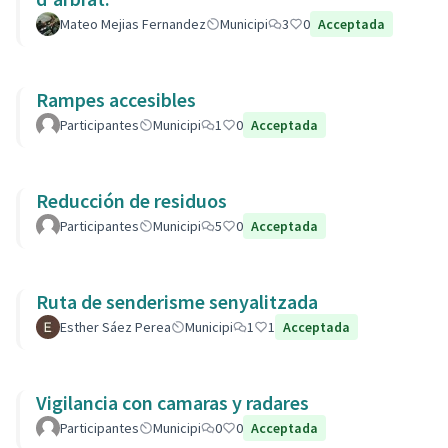
Mateo Mejias Fernandez
Municipi
3
0
Acceptada
Rampes accesibles
Participantes
Municipi
1
0
Acceptada
Reducción de residuos
Participantes
Municipi
5
0
Acceptada
Ruta de senderisme senyalitzada
Esther Sáez Perea
Municipi
1
1
Acceptada
Vigilancia con camaras y radares
Participantes
Municipi
0
0
Acceptada