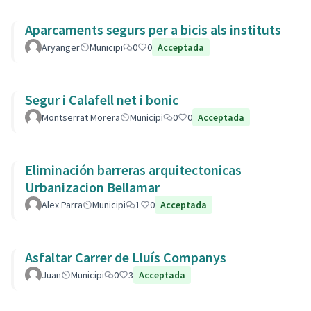
Aparcaments segurs per a bicis als instituts
Aryanger
Municipi
0
0
Acceptada
Segur i Calafell net i bonic
Montserrat Morera
Municipi
0
0
Acceptada
Eliminación barreras arquitectonicas
Urbanizacion Bellamar
Alex Parra
Municipi
1
0
Acceptada
Asfaltar Carrer de Lluís Companys
Juan
Municipi
0
3
Acceptada