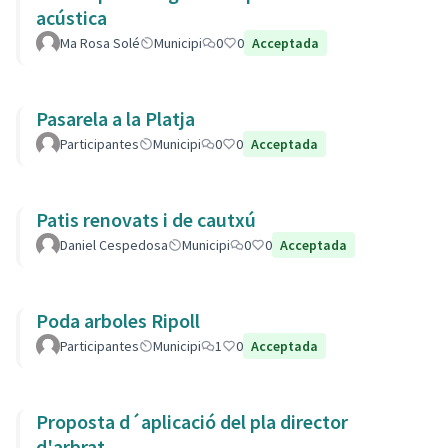
acústica
Ma Rosa Solé
Municipi
0
0
Acceptada
Pasarela a la Platja
Participantes
Municipi
0
0
Acceptada
Patis renovats i de cautxú
Daniel Cespedosa
Municipi
0
0
Acceptada
Poda arboles Ripoll
Participantes
Municipi
1
0
Acceptada
Proposta d´aplicació del pla director
d'arbrat.