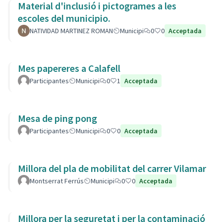
Material d'inclusió i pictogrames a les
escoles del municipio.
NATIVIDAD MARTINEZ ROMAN
Municipi
0
0
Acceptada
Mes papereres a Calafell
Participantes
Municipi
0
1
Acceptada
Mesa de ping pong
Participantes
Municipi
0
0
Acceptada
Millora del pla de mobilitat del carrer Vilamar
Montserrat Ferrús
Municipi
0
0
Acceptada
Millora per la seguretat i per la contaminació