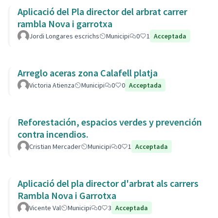
Aplicació del Pla director del arbrat carrer
rambla Nova i garrotxa
Jordi Longares escrichs
Municipi
0
1
Acceptada
Arreglo aceras zona Calafell platja
Victoria Atienza
Municipi
0
0
Acceptada
Reforestación, espacios verdes y prevención
contra incendios.
Cristian Mercader
Municipi
0
1
Acceptada
Aplicació del pla director d'arbrat als carrers
Rambla Nova i Garrotxa
Vicente Val
Municipi
0
3
Acceptada