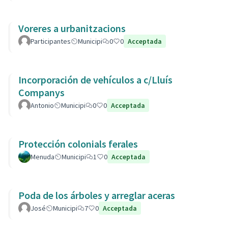
Voreres a urbanitzacions
Participantes
Municipi
0
0
Acceptada
Incorporación de vehículos a c/Lluís
Companys
Antonio
Municipi
0
0
Acceptada
Protección colonials ferales
Menuda
Municipi
1
0
Acceptada
Poda de los árboles y arreglar aceras
José
Municipi
7
0
Acceptada