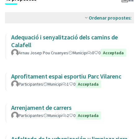
Ordenar propostes:
Adequació i senyalització dels camins de
Calafell
Arnau Josep Pou Cruanyes
Municipi
0
0
Acceptada
Aprofitament espai esportiu Parc Vilarenc
Participantes
Municipi
1
0
Acceptada
Arrenjament de carrers
Participantes
Municipi
2
0
Acceptada
Asfaltado de la urbanización y limpieza riera