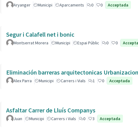
Aryanger
Municipi
Aparcaments
0
0
Acceptada
Segur i Calafell net i bonic
Montserrat Morera
Municipi
Espai Públic
0
0
Accept
Eliminación barreras arquitectonicas Urbanizacio
Alex Parra
Municipi
Carrers i Vials
1
0
Acceptada
Asfaltar Carrer de Lluís Companys
Juan
Municipi
Carrers i Vials
0
3
Acceptada