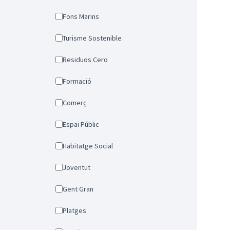
Fons Marins
Turisme Sostenible
Residuos Cero
Formació
Comerç
Espai Públic
Habitatge Social
Joventut
Gent Gran
Platges