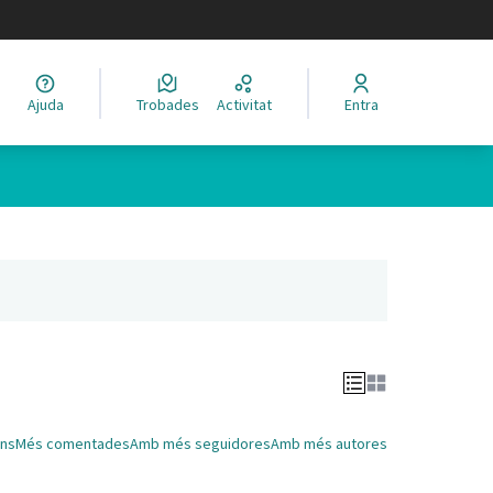
legir el idioma
Ajuda
Trobades
Activitat
Entra
Leaflet
|
©
HERE maps
 com a punts al mapa. L'element es pot fer servir amb un lector 
nya nova)
ns
Més comentades
Amb més seguidores
Amb més autores