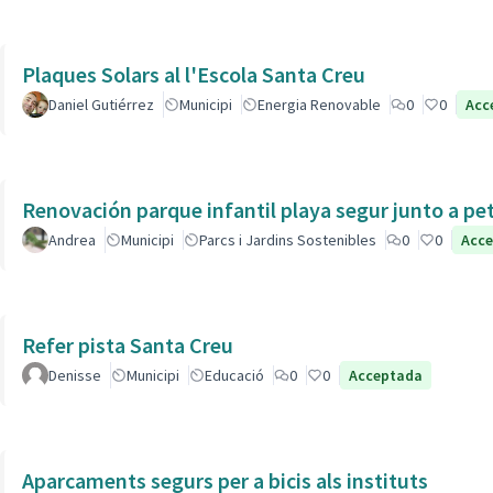
Plaques Solars al l'Escola Santa Creu
Daniel Gutiérrez
Municipi
Energia Renovable
0
0
Acc
Renovación parque infantil playa segur junto a pe
Andrea
Municipi
Parcs i Jardins Sostenibles
0
0
Acc
Refer pista Santa Creu
Denisse
Municipi
Educació
0
0
Acceptada
Aparcaments segurs per a bicis als instituts