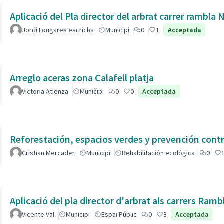
Aplicació del Pla director del arbrat carrer rambla 
Jordi Longares escrichs
Municipi
0
1
Acceptada
Arreglo aceras zona Calafell platja
Victoria Atienza
Municipi
0
0
Acceptada
Reforestación, espacios verdes y prevención contr
Cristian Mercader
Municipi
Rehabilitación ecológica
0
Aplicació del pla director d'arbrat als carrers Ram
Vicente Val
Municipi
Espai Públic
0
3
Acceptada