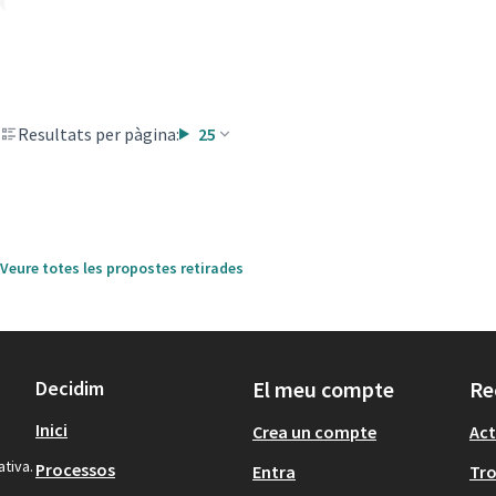
Resultats per pàgina:
25
Veure totes les propostes retirades
Decidim
El meu compte
Re
Inici
Crea un compte
Act
ativa.
Processos
Entra
Tr