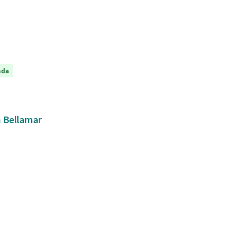
ada
n Bellamar