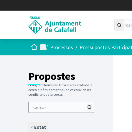
Inici
Menú principal
/
Processos
/
Pressupostos Participa
Saltar
El següen
+
−
Propostes
El següent formulari filtra els resultats de la
cerca dinàmicament quan es canvien les
condicions de la cerca.
Estat