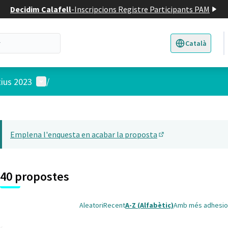
Decidim Calafell
-
Inscripcions Registre Participants PAM
Català
Triar la llengua
E
Menú d'usuari
tius 2023
/
 el mapa
5
t element és un mapa que presenta els components d'aquesta pàgina
Emplena l'enquesta en acabar la proposta
(Obrir en una pesta
40 propostes
Aleatori
Recent
A-Z (Alfabètic)
Amb més adhesio