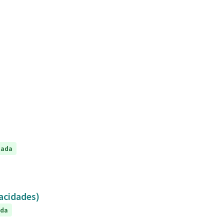
tada
capacidades)
ada