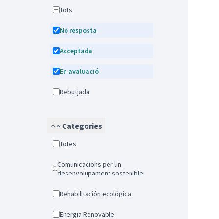
Tots
No resposta
Acceptada
En avaluació
Rebutjada
~ Categories
Totes
Comunicacions per un
desenvolupament sostenible
Rehabilitación ecológica
Energia Renovable