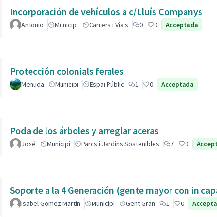
Incorporación de vehículos a c/Lluís Companys
Antonio
Municipi
Carrers i Vials
0
0
Acceptada
Protección colonials ferales
Menuda
Municipi
Espai Públic
1
0
Acceptada
Poda de los árboles y arreglar aceras
José
Municipi
Parcs i Jardins Sostenibles
7
0
Accep
Soporte a la 4 Generación (gente mayor con in 
Isabel Gomez Martin
Municipi
Gent Gran
1
0
Accept