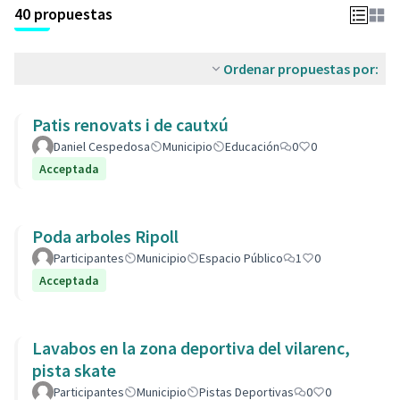
40 propuestas
Ordenar propuestas por:
Patis renovats i de cautxú
Daniel Cespedosa
Municipio
Educación
0
0
Acceptada
Poda arboles Ripoll
Participantes
Municipio
Espacio Público
1
0
Acceptada
Lavabos en la zona deportiva del vilarenc,
pista skate
Participantes
Municipio
Pistas Deportivas
0
0