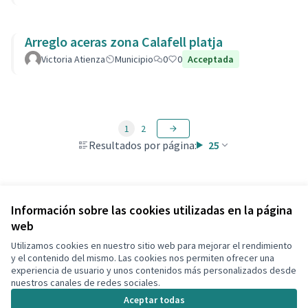
Arreglo aceras zona Calafell platja
Victoria Atienza
Municipio
0
0
Acceptada
1
2
Resultados por página:
25
Ver todas las propuestas retiradas
Información sobre las cookies utilizadas en la página
web
Utilizamos cookies en nuestro sitio web para mejorar el rendimiento
Términos y condiciones de uso
y el contenido del mismo. Las cookies nos permiten ofrecer una
Configuración de cookies
experiencia de usuario y unos contenidos más personalizados desde
Decidim Calafell en X
Decidim Calafell en Facebook
Decidim Calafell en YouTube
Decidim Calafell en GitHub
nuestros canales de redes sociales.
(Enlace externo)
(Enlace externo)
(Enlace externo)
(Enlace externo)
Aceptar todas