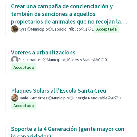
Crear una campaña de concienciación y
también de sanciones a aquellos
propietarios de animales que no recojan las
heces de las aceras. Es responsabili
Kyra
Municipio
Espacio Público
1
1
Acceptada
Voreres a urbanitzacions
Participantes
Municipio
Calles y Viales
0
0
Acceptada
Plaques Solars al l'Escola Santa Creu
Daniel Gutiérrez
Municipio
Energia Renovable
0
0
Acceptada
Soporte a la 4 Generación (gente mayor con
in capacidades)