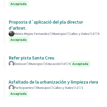
Acceptada
Proposta d´aplicació del pla director
d'arbrat.
Mateo Mejias Fernandez
Municipio
Calles y Viales
3
0
Acceptada
Refer pista Santa Creu
Denisse
Municipio
Educación
0
0
Acceptada
Asfaltado de la urbanización y limpieza riera
Participantes
Municipio
Calles y Viales
2
1
Acceptada