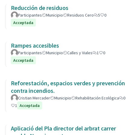
Reducción de residuos
Participantes
Municipio
Residuos Cero
5
0
Acceptada
Rampes accesibles
Participantes
Municipio
Calles y Viales
1
0
Acceptada
Reforestación, espacios verdes y prevención
contra incendios.
Cristian Mercader
Municipio
Rehabilitación Ecológica
0
1
Acceptada
Aplicació del Pla director del arbrat carrer