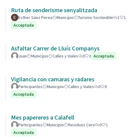
Ruta de senderisme senyalitzada
Esther Sáez Perea
Municipio
Turismo Sostenible
1
1
Acceptada
Asfaltar Carrer de Lluís Companys
Juan
Municipio
Calles y Viales
0
3
Acceptada
Vigilancia con camaras y radares
Participantes
Municipio
Calles y Viales
0
0
Acceptada
Mes papereres a Calafell
Participantes
Municipio
Residuos Cero
0
1
Acceptada