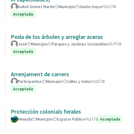
Isabel Gomez Martin
Municipio
Gente mayor
1
0
Acceptada
Poda de los árboles y arreglar aceras
José
Municipio
Parques y Jardines Sostenibles
7
0
Acceptada
Arrenjament de carrers
Participantes
Municipio
Calles y Viales
2
0
Acceptada
Protección colonials ferales
Menuda
Municipio
Espacio Público
1
0
Acceptada