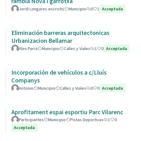
rambla Nova i garrotxa
Jordi Longares escrichs
Municipio
0
1
Acceptada
Eliminación barreras arquitectonicas
Urbanizacion Bellamar
Alex Parra
Municipio
Calles y Viales
1
0
Acceptada
Incorporación de vehículos a c/Lluís
Companys
Antonio
Municipio
Calles y Viales
0
0
Acceptada
Aprofitament espai esportiu Parc Vilarenc
Participantes
Municipio
Pistas Deportivas
1
0
Acceptada