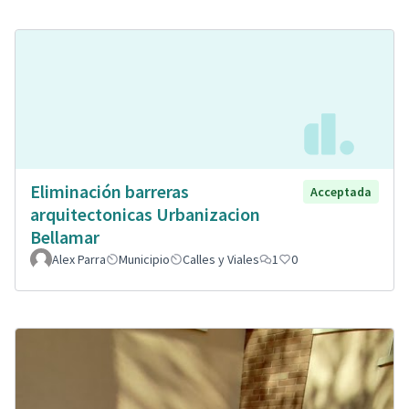
Eliminación barreras
Acceptada
arquitectonicas Urbanizacion
Bellamar
Alex Parra
Municipio
Calles y Viales
1
0