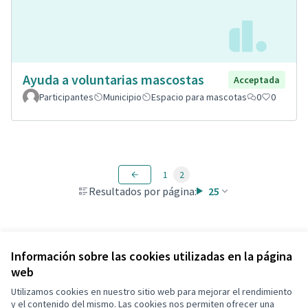
Ayuda a voluntarias mascostas
Acceptada
Participantes
Municipio
Espacio para mascotas
0
0
1
2
Resultados por página:
25
Ver todas las propuestas retiradas
Información sobre las cookies utilizadas en la página
web
Utilizamos cookies en nuestro sitio web para mejorar el rendimiento
Términos y condiciones de uso
y el contenido del mismo. Las cookies nos permiten ofrecer una
Configuración de cookies