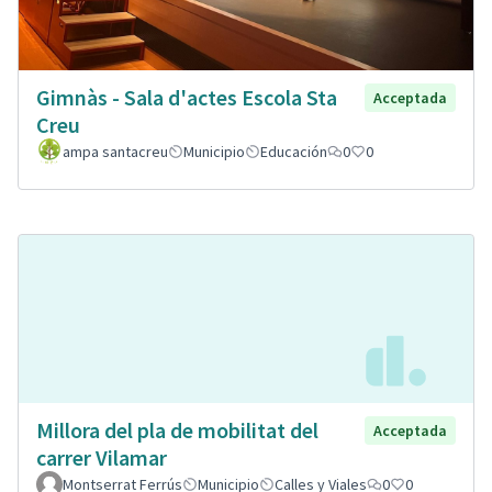
Gimnàs - Sala d'actes Escola Sta
Acceptada
Creu
ampa santacreu
Municipio
Educación
0
0
Millora del pla de mobilitat del
Acceptada
carrer Vilamar
Montserrat Ferrús
Municipio
Calles y Viales
0
0