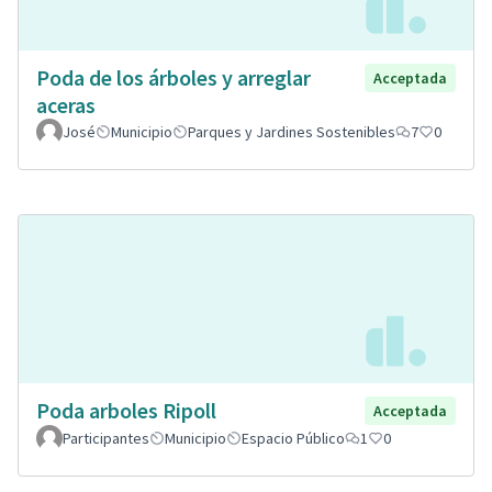
Poda de los árboles y arreglar
Acceptada
aceras
José
Municipio
Parques y Jardines Sostenibles
7
0
Poda arboles Ripoll
Acceptada
Participantes
Municipio
Espacio Público
1
0