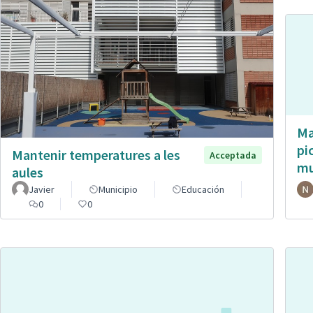
Ma
pi
Mantenir temperatures a les
Acceptada
mu
aules
Javier
Municipio
Educación
0
0