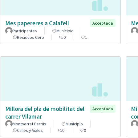
Mes papereres a Calafell
Me
Acceptada
Participantes
Municipio
Residuos Cero
0
1
Millora del pla de mobilitat del
Mi
Acceptada
carrer Vilamar
co
Montserrat Ferrús
Municipio
Calles y Viales
0
0