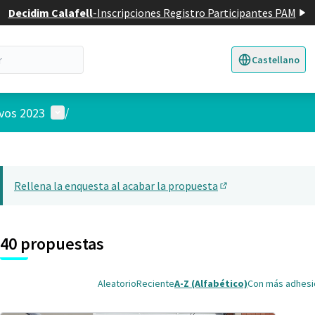
Decidim Calafell
-
Inscripciones Registro Participantes PAM
Castellano
Triar la llengua
E
Menú de usuario
ivos 2023
/
 el mapa
nte elemento es un mapa que presenta los componentes de esta pág
Rellena la enquesta al acabar la propuesta
(Abrir en una pesta
40 propuestas
Aleatorio
Reciente
A-Z (Alfabético)
Con más adhes