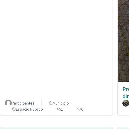
Pr
di
Participantes
Municipio
Espacio Público
1
0