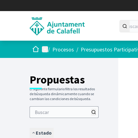
Inicio
Menú principal
/
Procesos
/
Presupuestos Participat
Saltar
El siguie
+
−
Propuestas
El siguiente formulario filtra los resultados
de búsqueda dinámicamente cuando se
cambian las condiciones de búsqueda.
Estado