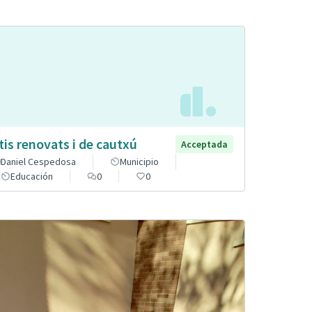
tis renovats i de cautxú
Acceptada
Daniel Cespedosa
Municipio
Educación
0
0