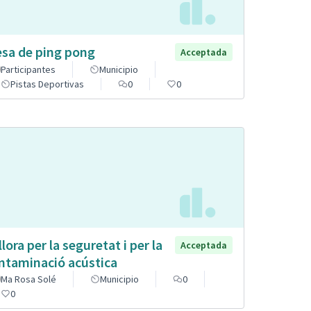
sa de ping pong
Acceptada
Participantes
Municipio
Pistas Deportivas
0
0
llora per la seguretat i per la
Acceptada
ntaminació acústica
Ma Rosa Solé
Municipio
0
0