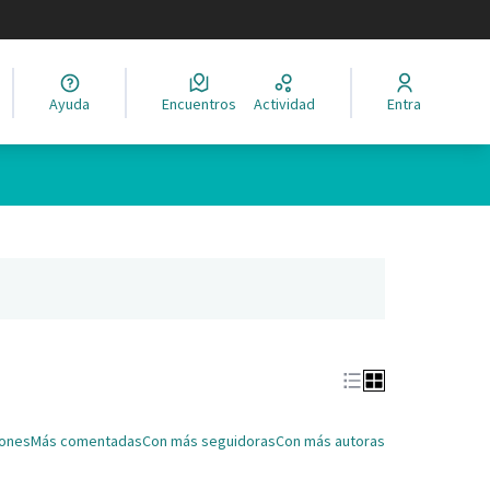
legir el idioma
Ayuda
Encuentros
Actividad
Entra
Leaflet
|
©
HERE maps
ina como puntos en el mapa. El elemento se puede utilizar con un 
ña nueva)
iones
Más comentadas
Con más seguidoras
Con más autoras