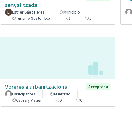
senyalitzada
Esther Sáez Perea
Municipio
Turismo Sostenible
1
1
Voreres a urbanitzacions
Acceptada
Participantes
Municipio
Calles y Viales
0
0