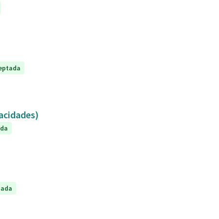
eptada
capacidades)
ada
tada