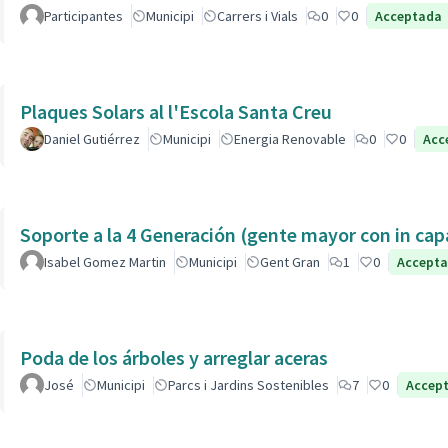
Participantes
Municipi
Carrers i Vials
0
0
Acceptada
Plaques Solars al l'Escola Santa Creu
Daniel Gutiérrez
Municipi
Energia Renovable
0
0
Acc
Soporte a la 4 Generación (gente mayor con in 
Isabel Gomez Martin
Municipi
Gent Gran
1
0
Accept
Poda de los árboles y arreglar aceras
José
Municipi
Parcs i Jardins Sostenibles
7
0
Accep