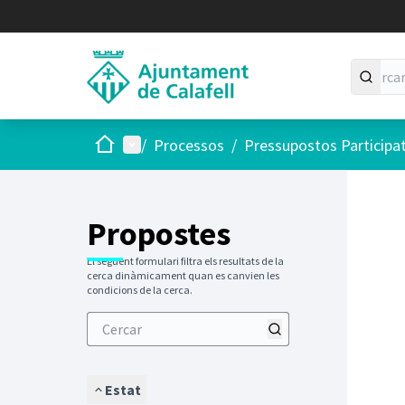
Inici
Menú principal
/
Processos
/
Pressupostos Participa
Saltar
El següen
+
−
Propostes
El següent formulari filtra els resultats de la
cerca dinàmicament quan es canvien les
condicions de la cerca.
Estat