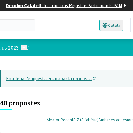
Decidim Calafell
-
Inscripcions Registre Participants PAM
Català
Triar la llengua
E
Menú d'usuari
tius 2023
/
 el mapa
22
t element és un mapa que presenta els components d'aquesta pàgina
Emplena l'enquesta en acabar la proposta
(Obrir en una pesta
40 propostes
Aleatori
Recent
A-Z (Alfabètic)
Amb més adhesion