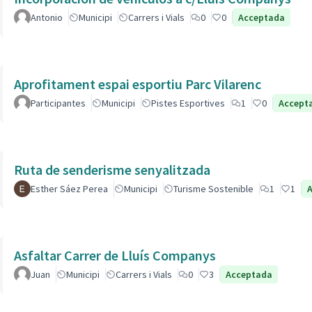
Antonio
Municipi
Carrers i Vials
0
0
Acceptada
Aprofitament espai esportiu Parc Vilarenc
Participantes
Municipi
Pistes Esportives
1
0
Accept
Ruta de senderisme senyalitzada
Esther Sáez Perea
Municipi
Turisme Sostenible
1
1
Asfaltar Carrer de Lluís Companys
Juan
Municipi
Carrers i Vials
0
3
Acceptada