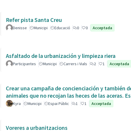
Refer pista Santa Creu
Denisse
Municipi
Educació
0
0
Acceptada
Asfaltado de la urbanización y limpieza riera
Participantes
Municipi
Carrers i Vials
2
1
Acceptada
Crear una campaña de concienciación y también de
animales que no recojan las heces de las aceras. Es
Kyra
Municipi
Espai Públic
1
1
Acceptada
Voreres a urbanitzacions