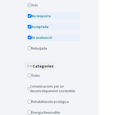
Tots
No resposta
Acceptada
En avaluació
Rebutjada
~ Categories
Totes
Comunicacions per un
desenvolupament sostenible
Rehabilitación ecológica
Energia Renovable