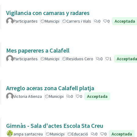
Vigilancia con camaras y radares
Participantes
Municipi
Carrers i Vials
0
0
Acceptada
Mes papereres a Calafell
Participantes
Municipi
Residuos Cero
0
1
Acceptad
Arreglo aceras zona Calafell platja
Victoria Atienza
Municipi
0
0
Acceptada
Gimnàs - Sala d'actes Escola Sta Creu
ampa santacreu
Municipi
Educació
0
0
Acceptada