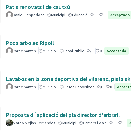
Patis renovats i de cautxú
Daniel Cespedosa
Municipi
Educació
0
0
Acceptada
Poda arboles Ripoll
Participantes
Municipi
Espai Públic
1
0
Acceptada
Lavabos en la zona deportiva del vilarenc, pista s
Participantes
Municipi
Pistes Esportives
0
0
Accept
Proposta d´aplicació del pla director d'arbrat.
Mateo Mejias Fernandez
Municipi
Carrers i Vials
3
0