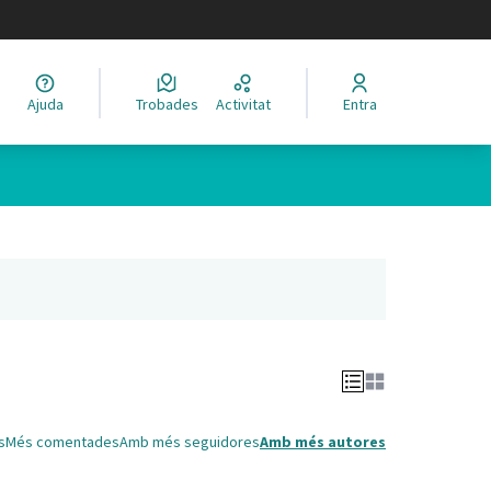
legir el idioma
Ajuda
Trobades
Activitat
Entra
Leaflet
|
©
HERE maps
 com a punts al mapa. L'element es pot fer servir amb un lector 
nya nova)
s
Més comentades
Amb més seguidores
Amb més autores