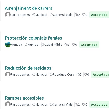
Arrenjament de carrers
Participantes
Municipi
Carrers i Vials
2
0
Acceptada
Protección colonials ferales
Menuda
Municipi
Espai Públic
1
0
Acceptada
Reducción de residuos
Participantes
Municipi
Residuos Cero
5
0
Acceptad
Rampes accesibles
Participantes
Municipi
Carrers i Vials
1
0
Acceptada