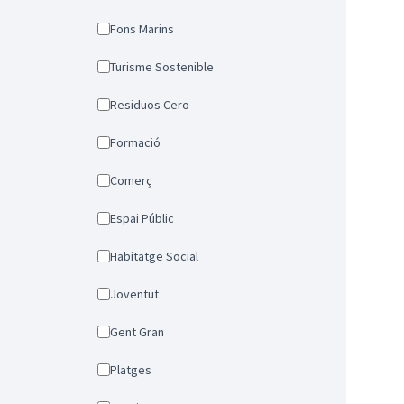
Fons Marins
Turisme Sostenible
Residuos Cero
Formació
Comerç
Espai Públic
Habitatge Social
Joventut
Gent Gran
Platges