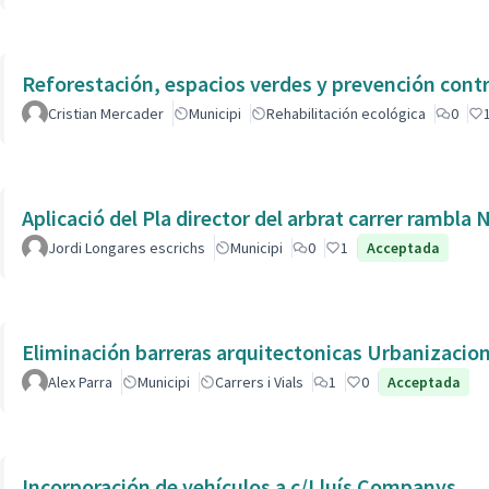
Reforestación, espacios verdes y prevención contr
Cristian Mercader
Municipi
Rehabilitación ecológica
0
Aplicació del Pla director del arbrat carrer rambla 
Jordi Longares escrichs
Municipi
0
1
Acceptada
Eliminación barreras arquitectonicas Urbanizacio
Alex Parra
Municipi
Carrers i Vials
1
0
Acceptada
Incorporación de vehículos a c/Lluís Companys