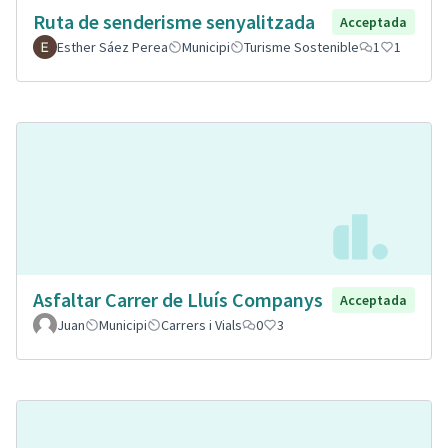
Ruta de senderisme senyalitzada
Acceptada
Esther Sáez Perea
Municipi
Turisme Sostenible
1
1
Asfaltar Carrer de Lluís Companys
Acceptada
Juan
Municipi
Carrers i Vials
0
3