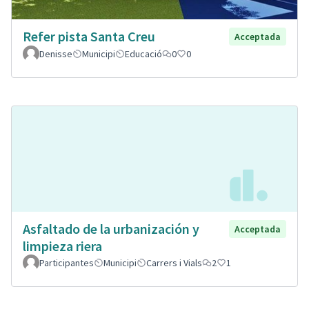
Refer pista Santa Creu
Acceptada
Denisse
Municipi
Educació
0
0
Asfaltado de la urbanización y
Acceptada
limpieza riera
Participantes
Municipi
Carrers i Vials
2
1