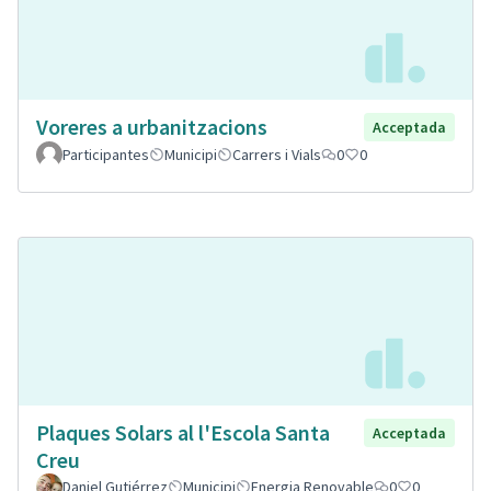
Voreres a urbanitzacions
Acceptada
Participantes
Municipi
Carrers i Vials
0
0
Plaques Solars al l'Escola Santa
Acceptada
Creu
Daniel Gutiérrez
Municipi
Energia Renovable
0
0