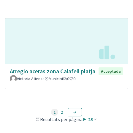
Arreglo aceras zona Calafell platja
Acceptada
Victoria Atienza
Municipi
0
0
1
2
Resultats per pàgina:
25