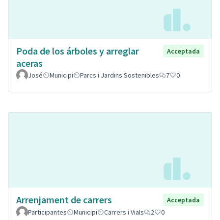
Poda de los árboles y arreglar
Acceptada
aceras
José
Municipi
Parcs i Jardins Sostenibles
7
0
Arrenjament de carrers
Acceptada
Participantes
Municipi
Carrers i Vials
2
0