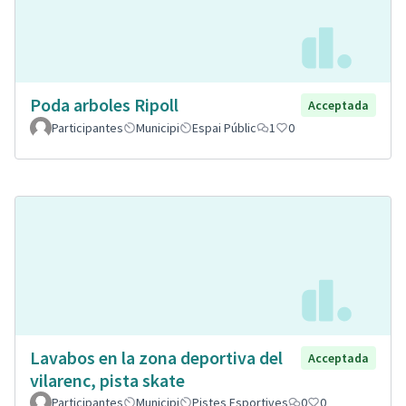
Poda arboles Ripoll
Acceptada
Participantes
Municipi
Espai Públic
1
0
Lavabos en la zona deportiva del
Acceptada
vilarenc, pista skate
Participantes
Municipi
Pistes Esportives
0
0