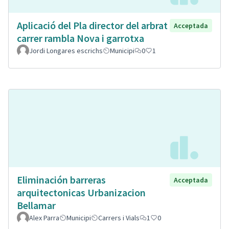
Aplicació del Pla director del arbrat
Acceptada
carrer rambla Nova i garrotxa
Jordi Longares escrichs
Municipi
0
1
Eliminación barreras
Acceptada
arquitectonicas Urbanizacion
Bellamar
Alex Parra
Municipi
Carrers i Vials
1
0