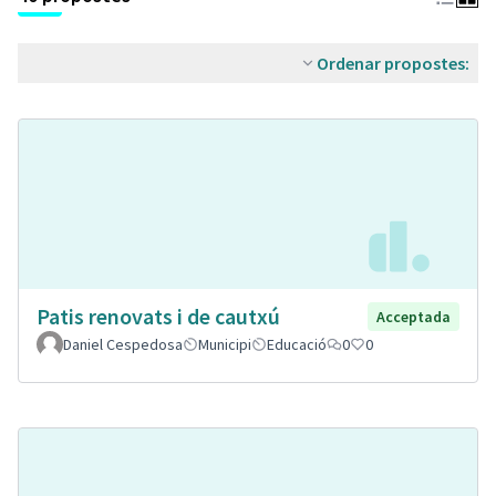
Ordenar propostes:
Patis renovats i de cautxú
Acceptada
Daniel Cespedosa
Municipi
Educació
0
0