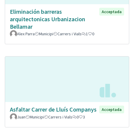
Eliminación barreras
Acceptada
arquitectonicas Urbanizacion
Bellamar
Alex Parra
Municipi
Carrers i Vials
1
0
Asfaltar Carrer de Lluís Companys
Acceptada
Juan
Municipi
Carrers i Vials
0
3