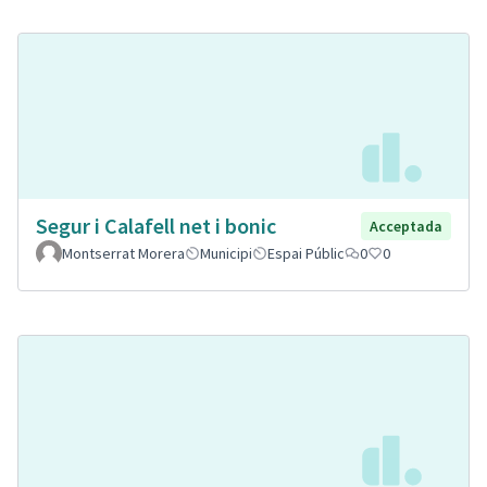
Segur i Calafell net i bonic
Acceptada
Montserrat Morera
Municipi
Espai Públic
0
0