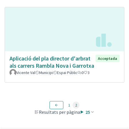
Aplicació del pla director d'arbrat
Acceptada
als carrers Rambla Nova i Garrotxa
Vicente Val
Municipi
Espai Públic
0
3
1
2
Resultats per pàgina:
25