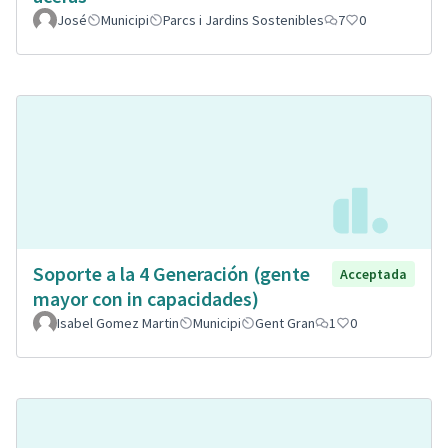
José
Municipi
Parcs i Jardins Sostenibles
7
0
Soporte a la 4 Generación (gente
Acceptada
mayor con in capacidades)
Isabel Gomez Martin
Municipi
Gent Gran
1
0