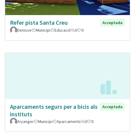
Refer pista Santa Creu
Acceptada
Denisse
Municipi
Educació
0
0
Aparcaments segurs per a bicis als
Acceptada
instituts
Aryanger
Municipi
Aparcaments
0
0