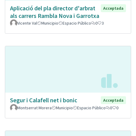
Aplicació del pla director d'arbrat
Acceptada
als carrers Rambla Nova i Garrotxa
Vicente Val
Municipio
Espacio Público
0
3
Segur i Calafell net i bonic
Acceptada
Montserrat Morera
Municipio
Espacio Público
0
0