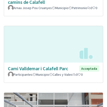
camins de Calafell
Arnau Josep Pou Cruanyes
Municipio
Patrimonio
0
0
Cami Valldemar i Calafell Parc
Acceptada
Participantes
Municipio
Calles y Viales
0
0