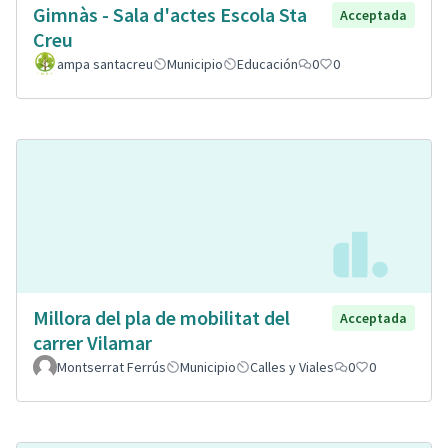
Gimnàs - Sala d'actes Escola Sta
Acceptada
Creu
ampa santacreu
Municipio
Educación
0
0
Millora del pla de mobilitat del
Acceptada
carrer Vilamar
Montserrat Ferrús
Municipio
Calles y Viales
0
0