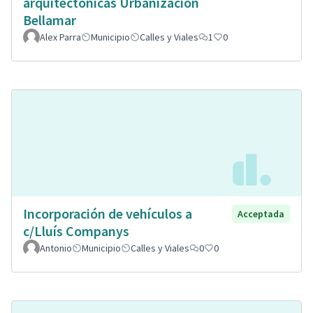
arquitectonicas Urbanizacion
Bellamar
Alex Parra
Municipio
Calles y Viales
1
0
Incorporación de vehículos a
Acceptada
c/Lluís Companys
Antonio
Municipio
Calles y Viales
0
0