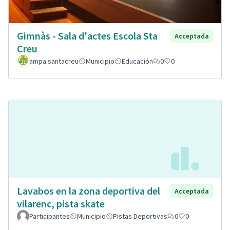
Gimnàs - Sala d'actes Escola Sta
Acceptada
Creu
ampa santacreu
Municipio
Educación
0
0
Lavabos en la zona deportiva del
Acceptada
vilarenc, pista skate
Participantes
Municipio
Pistas Deportivas
0
0