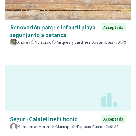
Renovación parque infantil playa
Acceptada
segur junto a petanca
Andrea
Municipio
Parques y Jardines Sostenibles
0
0
Segur i Calafell net i bonic
Acceptada
Montserrat Morera
Municipio
Espacio Público
0
0