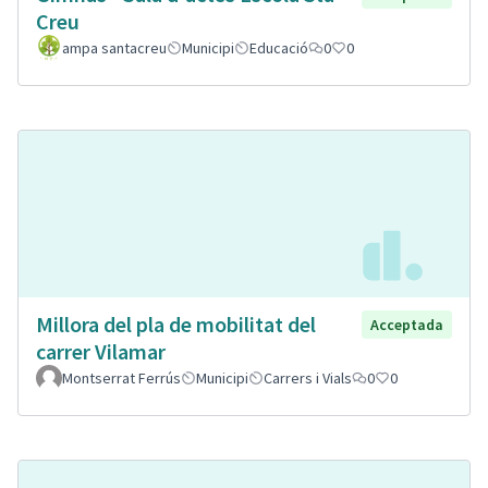
Creu
ampa santacreu
Municipi
Educació
0
0
Millora del pla de mobilitat del
Acceptada
carrer Vilamar
Montserrat Ferrús
Municipi
Carrers i Vials
0
0