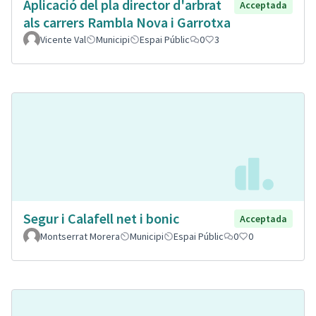
Aplicació del pla director d'arbrat
Acceptada
als carrers Rambla Nova i Garrotxa
Vicente Val
Municipi
Espai Públic
0
3
Segur i Calafell net i bonic
Acceptada
Montserrat Morera
Municipi
Espai Públic
0
0