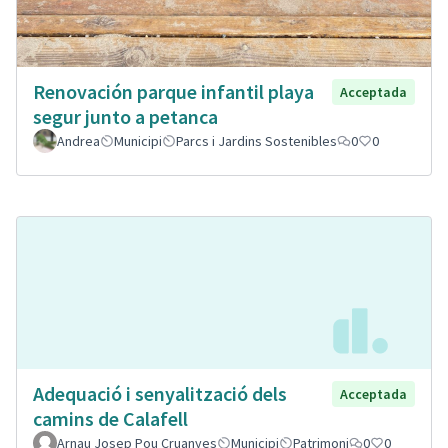
Renovación parque infantil playa
Acceptada
segur junto a petanca
Andrea
Municipi
Parcs i Jardins Sostenibles
0
0
Adequació i senyalització dels
Acceptada
camins de Calafell
Arnau Josep Pou Cruanyes
Municipi
Patrimoni
0
0