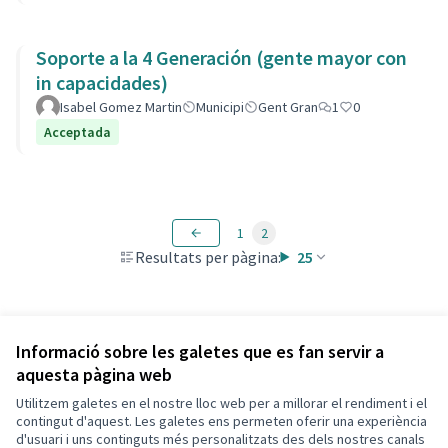
Soporte a la 4 Generación (gente mayor con
in capacidades)
Isabel Gomez Martin
Municipi
Gent Gran
1
0
Acceptada
1
2
Resultats per pàgina:
25
Veure totes les propostes retirades
Informació sobre les galetes que es fan servir a
aquesta pàgina web
Utilitzem galetes en el nostre lloc web per a millorar el rendiment i el
Termes i condicions d'ús
contingut d'aquest. Les galetes ens permeten oferir una experiència
Configuració de les galetes
d'usuari i uns continguts més personalitzats des dels nostres canals
Decidim Calafell a X
Decidim Calafell a Facebook
Decidim Calafell a YouTube
Decidim Calafell a GitHub