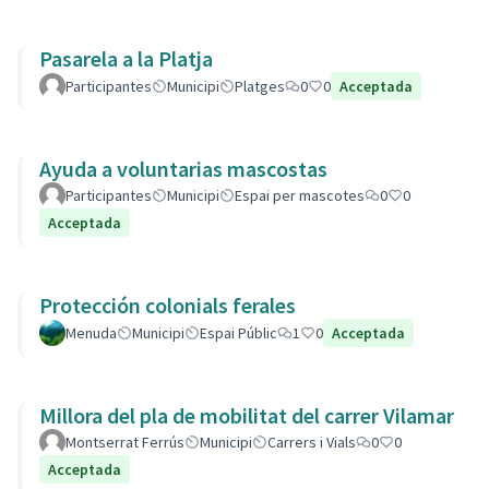
Pasarela a la Platja
Participantes
Municipi
Platges
0
0
Acceptada
Ayuda a voluntarias mascostas
Participantes
Municipi
Espai per mascotes
0
0
Acceptada
Protección colonials ferales
Menuda
Municipi
Espai Públic
1
0
Acceptada
Millora del pla de mobilitat del carrer Vilamar
Montserrat Ferrús
Municipi
Carrers i Vials
0
0
Acceptada