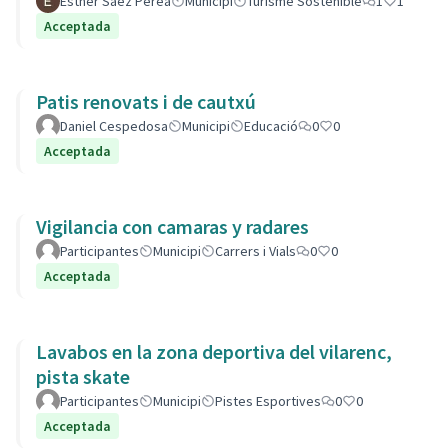
Esther Sáez Perea
Municipi
Turisme Sostenible
1
1
Acceptada
Patis renovats i de cautxú
Daniel Cespedosa
Municipi
Educació
0
0
Acceptada
Vigilancia con camaras y radares
Participantes
Municipi
Carrers i Vials
0
0
Acceptada
Lavabos en la zona deportiva del vilarenc,
pista skate
Participantes
Municipi
Pistes Esportives
0
0
Acceptada