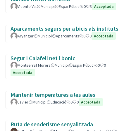
Vicente Val
Municipi
Espai Públic
0
3
Acceptada
Aparcaments segurs per a bicis als instituts
Aryanger
Municipi
Aparcaments
0
0
Acceptada
Segur i Calafell net i bonic
Montserrat Morera
Municipi
Espai Públic
0
0
Acceptada
Mantenir temperatures a les aules
Javier
Municipi
Educació
0
0
Acceptada
Ruta de senderisme senyalitzada