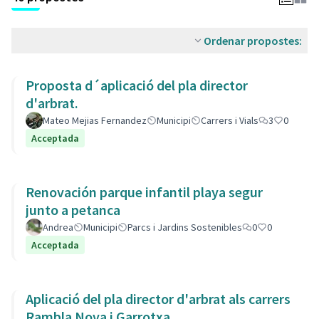
Ordenar propostes:
Proposta d´aplicació del pla director
d'arbrat.
Mateo Mejias Fernandez
Municipi
Carrers i Vials
3
0
Acceptada
Renovación parque infantil playa segur
junto a petanca
Andrea
Municipi
Parcs i Jardins Sostenibles
0
0
Acceptada
Aplicació del pla director d'arbrat als carrers
Rambla Nova i Garrotxa