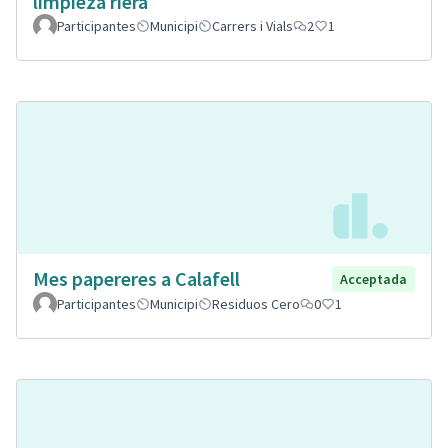
limpieza riera
Participantes
Municipi
Carrers i Vials
2
1
Mes papereres a Calafell
Acceptada
Participantes
Municipi
Residuos Cero
0
1