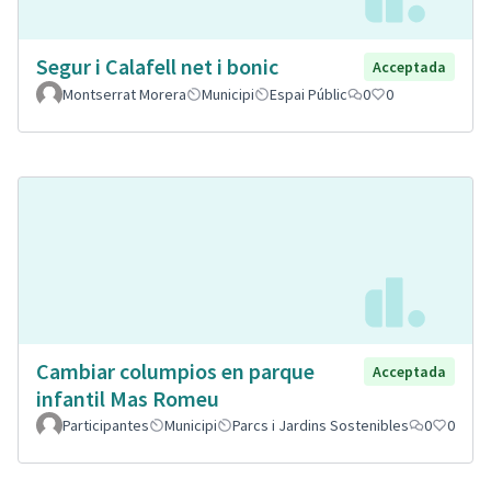
Segur i Calafell net i bonic
Acceptada
Montserrat Morera
Municipi
Espai Públic
0
0
Cambiar columpios en parque
Acceptada
infantil Mas Romeu
Participantes
Municipi
Parcs i Jardins Sostenibles
0
0