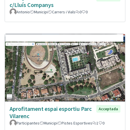
c/Lluís Companys
Antonio
Municipi
Carrers i Vials
0
0
Aprofitament espai esportiu Parc
Acceptada
Vilarenc
Participantes
Municipi
Pistes Esportives
1
0