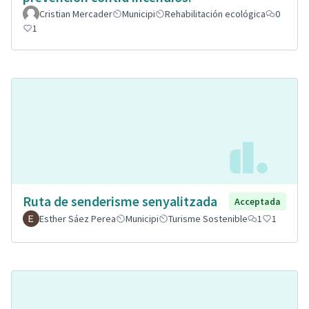
Cristian Mercader
Municipi
Rehabilitación ecológica
0
1
Ruta de senderisme senyalitzada
Acceptada
Esther Sáez Perea
Municipi
Turisme Sostenible
1
1