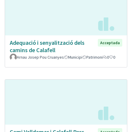
Adequació i senyalització dels
Acceptada
camins de Calafell
Arnau Josep Pou Cruanyes
Municipi
Patrimoni
0
0
Cami Valldemar i Calafell Parc
Acceptada