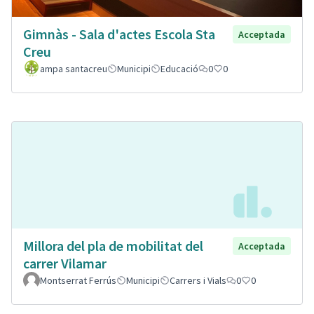
Gimnàs - Sala d'actes Escola Sta
Acceptada
Creu
ampa santacreu
Municipi
Educació
0
0
Millora del pla de mobilitat del
Acceptada
carrer Vilamar
Montserrat Ferrús
Municipi
Carrers i Vials
0
0