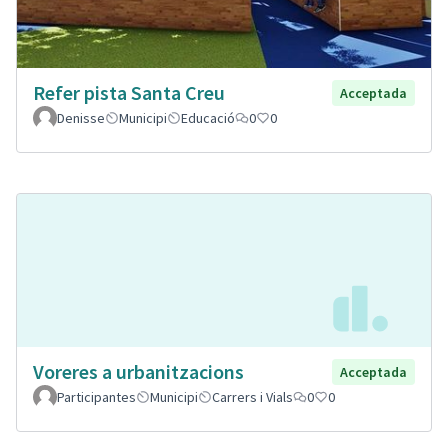
Refer pista Santa Creu
Acceptada
Denisse
Municipi
Educació
0
0
Voreres a urbanitzacions
Acceptada
Participantes
Municipi
Carrers i Vials
0
0