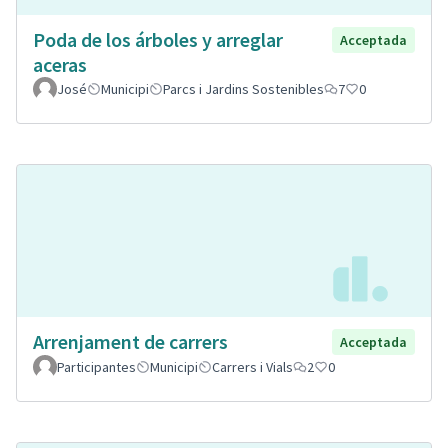
Poda de los árboles y arreglar
Acceptada
aceras
José
Municipi
Parcs i Jardins Sostenibles
7
0
Arrenjament de carrers
Acceptada
Participantes
Municipi
Carrers i Vials
2
0