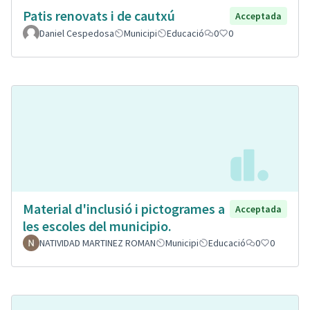
Patis renovats i de cautxú
Acceptada
Daniel Cespedosa
Municipi
Educació
0
0
Material d'inclusió i pictogrames a
Acceptada
les escoles del municipio.
NATIVIDAD MARTINEZ ROMAN
Municipi
Educació
0
0