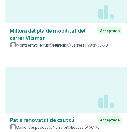
Millora del pla de mobilitat del
Acceptada
carrer Vilamar
Montserrat Ferrús
Municipi
Carrers i Vials
0
0
Patis renovats i de cautxú
Acceptada
Daniel Cespedosa
Municipi
Educació
0
0