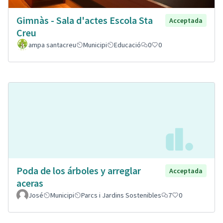
Gimnàs - Sala d'actes Escola Sta
Acceptada
Creu
ampa santacreu
Municipi
Educació
0
0
Poda de los árboles y arreglar
Acceptada
aceras
José
Municipi
Parcs i Jardins Sostenibles
7
0