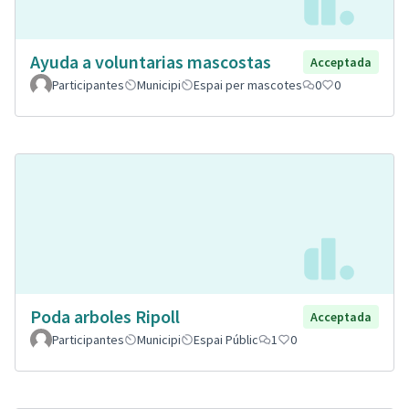
Ayuda a voluntarias mascostas
Acceptada
Participantes
Municipi
Espai per mascotes
0
0
Poda arboles Ripoll
Acceptada
Participantes
Municipi
Espai Públic
1
0