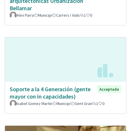
arquitectonicas Urbanizacion
Bellamar
Alex Parra
Municipi
Carrers i Vials
1
0
Soporte a la 4 Generación (gente
Acceptada
mayor con in capacidades)
Isabel Gomez Martin
Municipi
Gent Gran
1
0