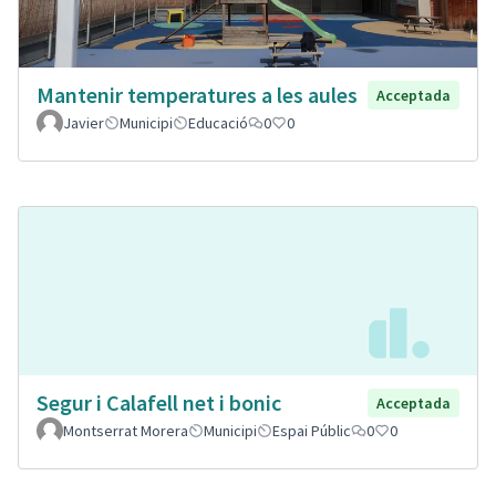
Mantenir temperatures a les aules
Acceptada
Javier
Municipi
Educació
0
0
Segur i Calafell net i bonic
Acceptada
Montserrat Morera
Municipi
Espai Públic
0
0