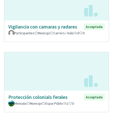
Vigilancia con camaras y radares
Acceptada
Participantes
Municipi
Carrers i Vials
0
0
Protección colonials ferales
Acceptada
Menuda
Municipi
Espai Públic
1
0