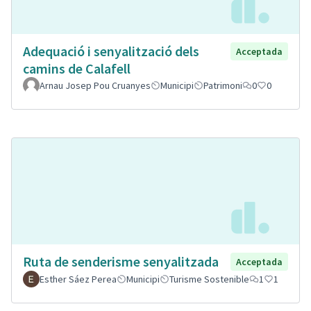
Adequació i senyalització dels
Acceptada
camins de Calafell
Arnau Josep Pou Cruanyes
Municipi
Patrimoni
0
0
Ruta de senderisme senyalitzada
Acceptada
Esther Sáez Perea
Municipi
Turisme Sostenible
1
1