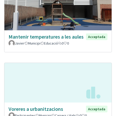
Mantenir temperatures a les aules
Acceptada
Javier
Municipi
Educació
0
0
Voreres a urbanitzacions
Acceptada
Participantes
Municipi
Carrers i Vials
0
0