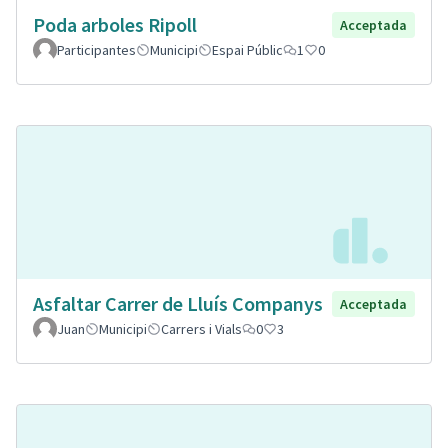
Poda arboles Ripoll
Acceptada
Participantes
Municipi
Espai Públic
1
0
Asfaltar Carrer de Lluís Companys
Acceptada
Juan
Municipi
Carrers i Vials
0
3