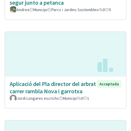
segur junto a petanca
Andrea
Municipi
Parcs i Jardins Sostenibles
0
0
Aplicació del Pla director del arbrat
Acceptada
carrer rambla Nova i garrotxa
Jordi Longares escrichs
Municipi
0
1