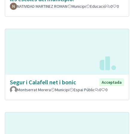
NATIVIDAD MARTINEZ ROMAN
Municipi
Educació
0
0
Segur i Calafell net i bonic
Acceptada
Montserrat Morera
Municipi
Espai Públic
0
0