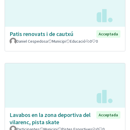
Patis renovats i de cautxú
Acceptada
Daniel Cespedosa
Municipi
Educació
0
0
Lavabos en la zona deportiva del
Acceptada
vilarenc, pista skate
Participantes
Municipi
Pistes Esportives
0
0