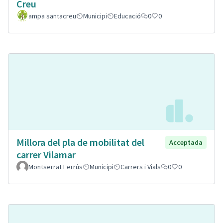
Creu
ampa santacreu
Municipi
Educació
0
0
Millora del pla de mobilitat del
Acceptada
carrer Vilamar
Montserrat Ferrús
Municipi
Carrers i Vials
0
0