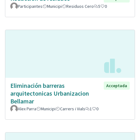
Participantes
Municipi
Residuos Cero
5
0
Eliminación barreras
Acceptada
arquitectonicas Urbanizacion
Bellamar
Alex Parra
Municipi
Carrers i Vials
1
0