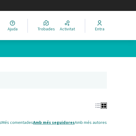
legir el idioma
Ajuda
Trobades
Activitat
Entra
Leaflet
|
©
HERE maps
 com a punts al mapa. L'element es pot fer servir amb un lector 
nya nova)
s
Més comentades
Amb més seguidores
Amb més autores