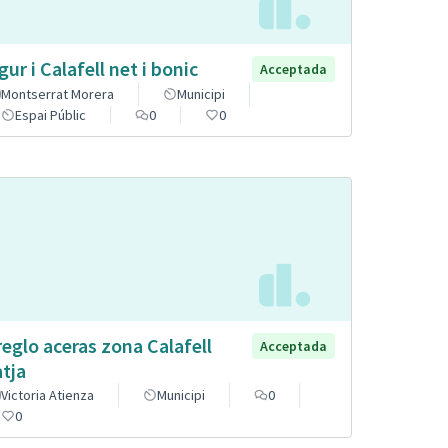
gur i Calafell net i bonic
Acceptada
Montserrat Morera
Municipi
Espai Públic
0
0
reglo aceras zona Calafell
Acceptada
atja
Victoria Atienza
Municipi
0
0