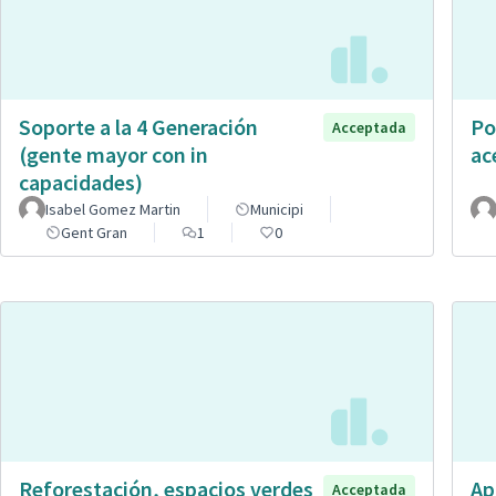
Soporte a la 4 Generación
Po
Acceptada
(gente mayor con in
ac
capacidades)
Isabel Gomez Martin
Municipi
Gent Gran
1
0
Reforestación, espacios verdes
Ap
Acceptada