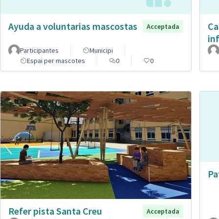
Ayuda a voluntarias mascostas
Ca
Acceptada
in
Participantes
Municipi
Espai per mascotes
0
0
Pa
Refer pista Santa Creu
Acceptada