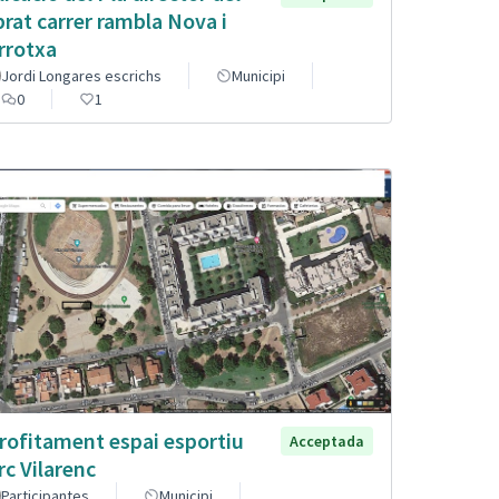
brat carrer rambla Nova i
rrotxa
Jordi Longares escrichs
Municipi
0
1
rofitament espai esportiu
Acceptada
rc Vilarenc
Participantes
Municipi