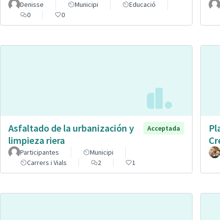
Denisse
Municipi
Educació
0
0
Asfaltado de la urbanización y
Pl
Acceptada
limpieza riera
Cr
Participantes
Municipi
Carrers i Vials
2
1