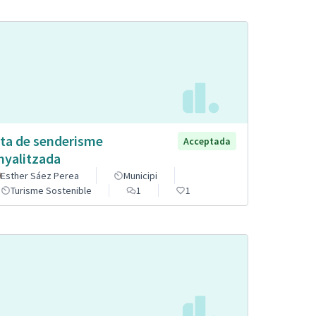
ta de senderisme
Acceptada
nyalitzada
Esther Sáez Perea
Municipi
Turisme Sostenible
1
1