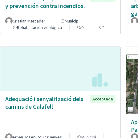
y prevención contra incendios.
ar
ga
Cristian Mercader
Municipi
Rehabilitación ecológica
0
1
Adequació i senyalització dels
Acceptada
camins de Calafell
Ap
Pa
Arnau Josep Pou Cruanyes
Municipi