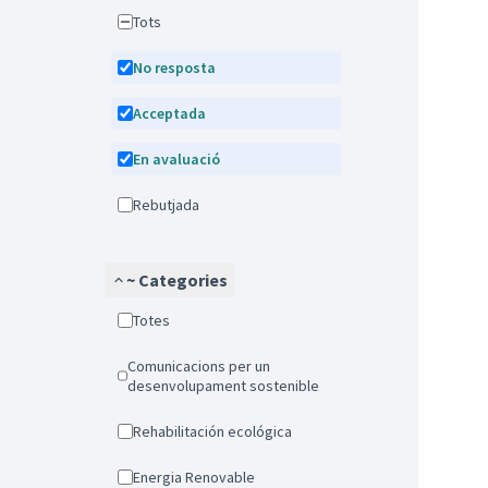
Tots
No resposta
Acceptada
En avaluació
Rebutjada
~ Categories
Totes
Comunicacions per un
desenvolupament sostenible
Rehabilitación ecológica
Energia Renovable