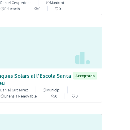
Daniel Cespedosa
Municipi
Educació
0
0
aques Solars al l'Escola Santa
Acceptada
eu
Daniel Gutiérrez
Municipi
Energia Renovable
0
0