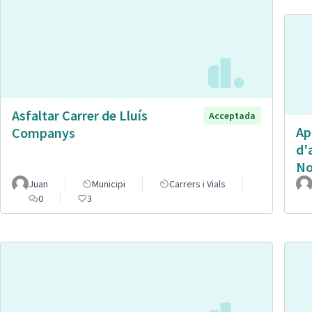
Asfaltar Carrer de Lluís
Acceptada
Ap
Companys
d'
No
Juan
Municipi
Carrers i Vials
0
3