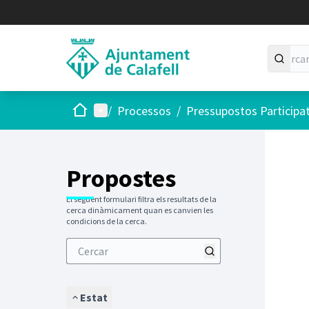
Inici
Menú principal
/
Processos
/
Pressupostos Participa
Saltar
El següen
+
−
Propostes
El següent formulari filtra els resultats de la
cerca dinàmicament quan es canvien les
condicions de la cerca.
Estat