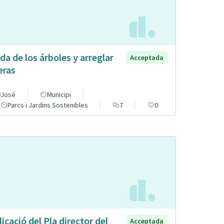
da de los árboles y arreglar
Acceptada
eras
José
Municipi
Parcs i Jardins Sostenibles
7
0
licació del Pla director del
Acceptada