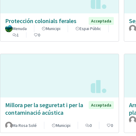
Protección colonials ferales
Se
Acceptada
Menuda
Municipi
Espai Públic
1
0
Millora per la seguretat i per la
Ar
Acceptada
contaminació acústica
pl
Ma Rosa Solé
Municipi
0
0