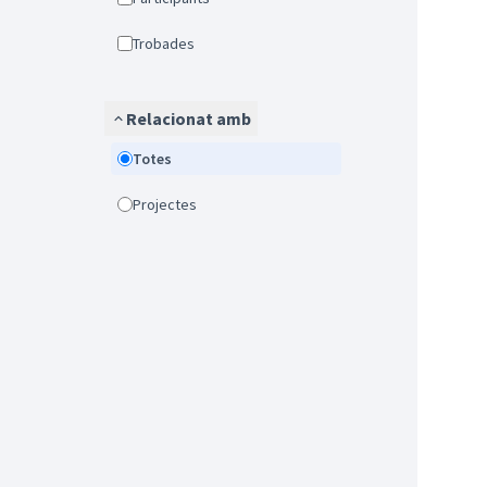
Trobades
Relacionat amb
Totes
Projectes