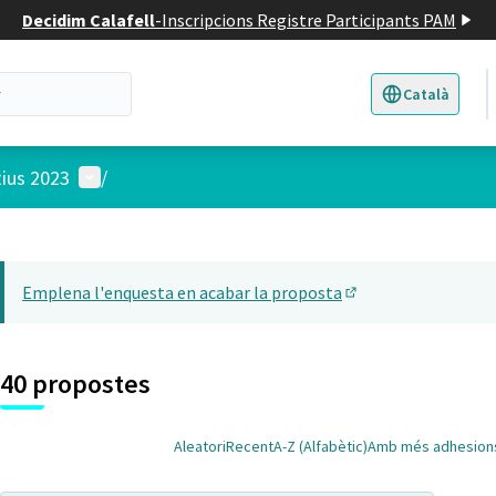
Decidim Calafell
-
Inscripcions Registre Participants PAM
Català
Triar la llengua
E
Menú d'usuari
tius 2023
/
 el mapa
22
t element és un mapa que presenta els components d'aquesta pàgina
Emplena l'enquesta en acabar la proposta
(Obrir en una pesta
40 propostes
Aleatori
Recent
A-Z (Alfabètic)
Amb més adhesion