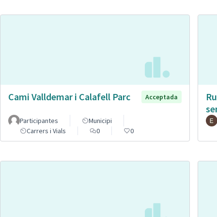
Cami Valldemar i Calafell Parc
Ru
Acceptada
se
Participantes
Municipi
Carrers i Vials
0
0