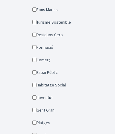
Fons Marins
Turisme Sostenible
Residuos Cero
Formació
Comerç
Espai Públic
Habitatge Social
Joventut
Gent Gran
Platges