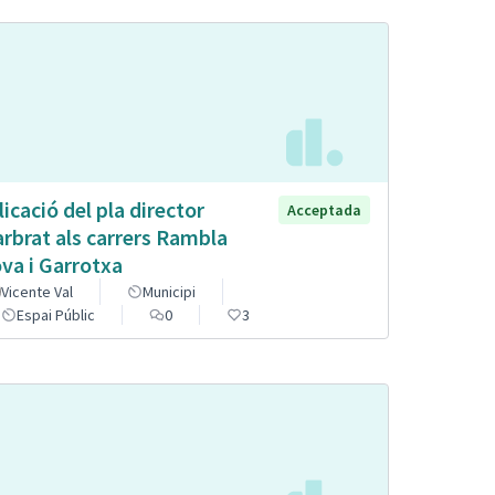
licació del pla director
Acceptada
arbrat als carrers Rambla
va i Garrotxa
Vicente Val
Municipi
Espai Públic
0
3