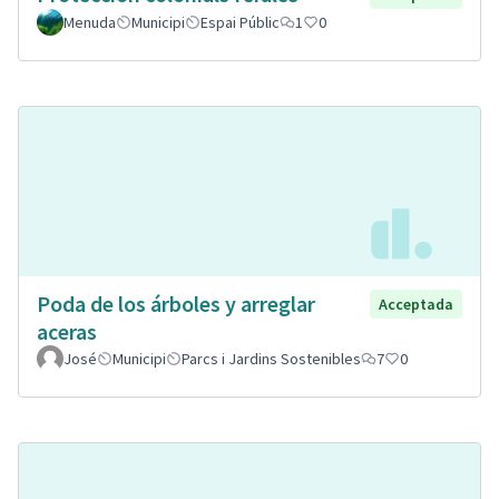
Menuda
Municipi
Espai Públic
1
0
Poda de los árboles y arreglar
Acceptada
aceras
José
Municipi
Parcs i Jardins Sostenibles
7
0