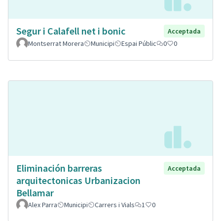
Segur i Calafell net i bonic
Acceptada
Montserrat Morera
Municipi
Espai Públic
0
0
Eliminación barreras
Acceptada
arquitectonicas Urbanizacion
Bellamar
Alex Parra
Municipi
Carrers i Vials
1
0