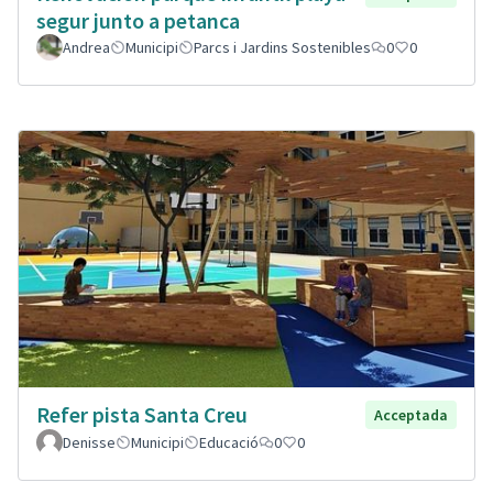
segur junto a petanca
Andrea
Municipi
Parcs i Jardins Sostenibles
0
0
Refer pista Santa Creu
Acceptada
Denisse
Municipi
Educació
0
0