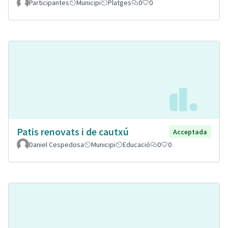
Participantes
Municipi
Platges
0
0
Patis renovats i de cautxú
Acceptada
Daniel Cespedosa
Municipi
Educació
0
0