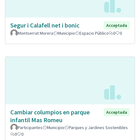
Segur i Calafell net i bonic
Acceptada
Montserrat Morera
Municipio
Espacio Público
0
0
Cambiar columpios en parque
Acceptada
infantil Mas Romeu
Participantes
Municipio
Parques y Jardines Sostenibles
0
0