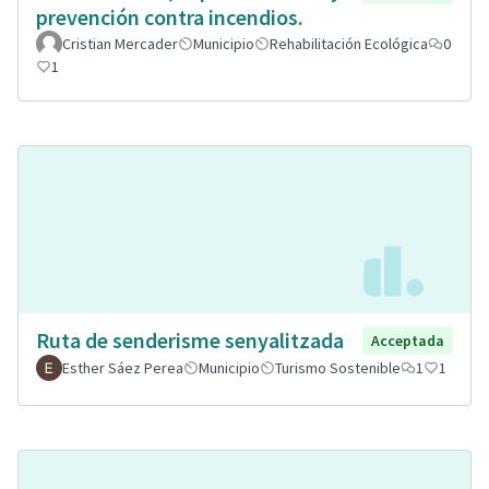
prevención contra incendios.
Cristian Mercader
Municipio
Rehabilitación Ecológica
0
1
Ruta de senderisme senyalitzada
Acceptada
Esther Sáez Perea
Municipio
Turismo Sostenible
1
1