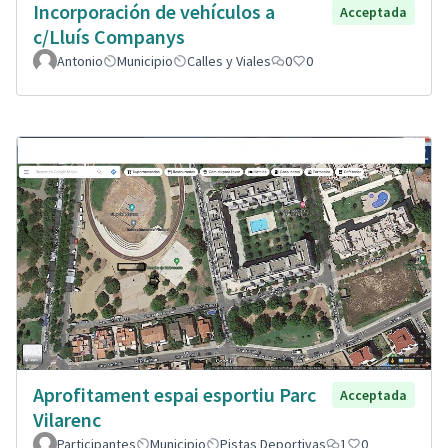
Incorporación de vehículos a
Acceptada
c/Lluís Companys
Antonio
Municipio
Calles y Viales
0
0
Aprofitament espai esportiu Parc
Acceptada
Vilarenc
Participantes
Municipio
Pistas Deportivas
1
0