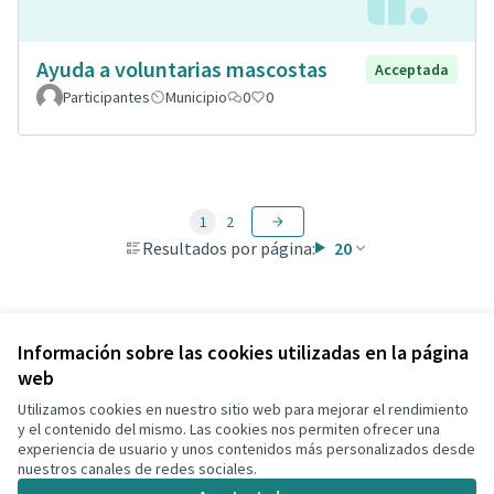
Ayuda a voluntarias mascostas
Acceptada
Participantes
Municipio
0
0
1
2
Resultados por página:
20
Ver todas las propuestas retiradas
Información sobre las cookies utilizadas en la página
web
Utilizamos cookies en nuestro sitio web para mejorar el rendimiento
Términos y condiciones de uso
y el contenido del mismo. Las cookies nos permiten ofrecer una
Configuración de cookies
experiencia de usuario y unos contenidos más personalizados desde
Decidim Calafell en X
Decidim Calafell en Facebook
Decidim Calafell en YouTube
Decidim Calafell en GitHub
nuestros canales de redes sociales.
(Enlace externo)
(Enlace externo)
(Enlace externo)
(Enlace externo)