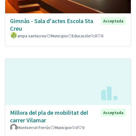
Gimnàs - Sala d'actes Escola Sta
Acceptada
Creu
ampa santacreu
Municipio
Educación
0
0
Millora del pla de mobilitat del
Acceptada
carrer Vilamar
Montserrat Ferrús
Municipio
0
0