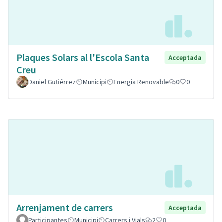
Plaques Solars al l'Escola Santa
Acceptada
Creu
Daniel Gutiérrez
Municipi
Energia Renovable
0
0
Arrenjament de carrers
Acceptada
Participantes
Municipi
Carrers i Vials
2
0