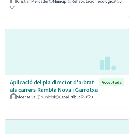
Cristian Mercader
Municipi
Rehabilitación ecológica
0
1
Aplicació del pla director d'arbrat
Acceptada
als carrers Rambla Nova i Garrotxa
Vicente Val
Municipi
Espai Públic
0
3