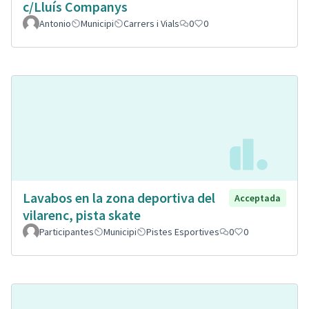
c/Lluís Companys
Antonio
Municipi
Carrers i Vials
0
0
Lavabos en la zona deportiva del
Acceptada
vilarenc, pista skate
Participantes
Municipi
Pistes Esportives
0
0