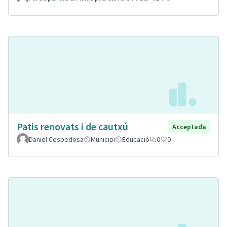
Patis renovats i de cautxú
Acceptada
Daniel Cespedosa
Municipi
Educació
0
0