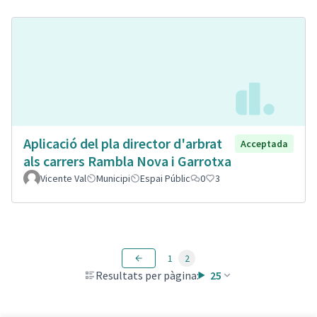
Aplicació del pla director d'arbrat
Acceptada
als carrers Rambla Nova i Garrotxa
Vicente Val
Municipi
Espai Públic
0
3
1
2
Resultats per pàgina:
25