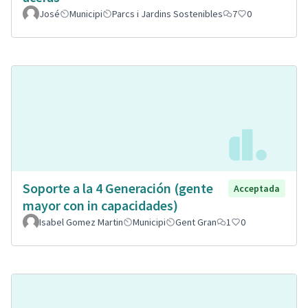
José
Municipi
Parcs i Jardins Sostenibles
7
0
Soporte a la 4 Generación (gente
Acceptada
mayor con in capacidades)
Isabel Gomez Martin
Municipi
Gent Gran
1
0