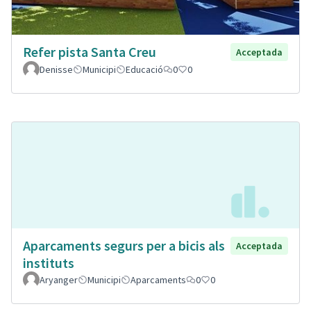
Refer pista Santa Creu
Acceptada
Denisse
Municipi
Educació
0
0
Aparcaments segurs per a bicis als
Acceptada
instituts
Aryanger
Municipi
Aparcaments
0
0