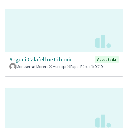
Segur i Calafell net i bonic
Acceptada
Montserrat Morera
Municipi
Espai Públic
0
0