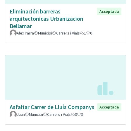
Eliminación barreras
Acceptada
arquitectonicas Urbanizacion
Bellamar
Alex Parra
Municipi
Carrers i Vials
1
0
Asfaltar Carrer de Lluís Companys
Acceptada
Juan
Municipi
Carrers i Vials
0
3